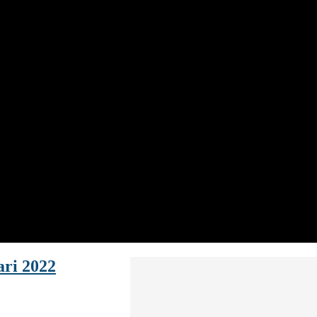
ari 2022