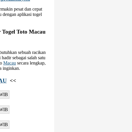
makin pesat dan cepat
u dengan aplikasi togel
r Togel Toto Macau
mbutuhkan sebuah racikan
 hadir sebagai salah satu
to
Macau
secara lengkap,
a inginkan.
AU
<<