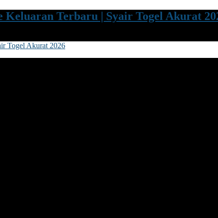
ve Keluaran Terbaru | Syair Togel Akurat 20