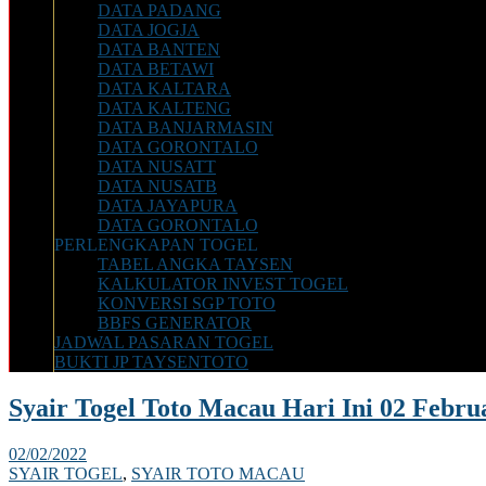
DATA PADANG
DATA JOGJA
DATA BANTEN
DATA BETAWI
DATA KALTARA
DATA KALTENG
DATA BANJARMASIN
DATA GORONTALO
DATA NUSATT
DATA NUSATB
DATA JAYAPURA
DATA GORONTALO
PERLENGKAPAN TOGEL
TABEL ANGKA TAYSEN
KALKULATOR INVEST TOGEL
KONVERSI SGP TOTO
BBFS GENERATOR
JADWAL PASARAN TOGEL
BUKTI JP TAYSENTOTO
Syair Togel Toto Macau Hari Ini 02 Febru
02/02/2022
SYAIR TOGEL
,
SYAIR TOTO MACAU