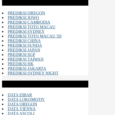
PREDIKSI TOGEL
PREDIKSI OREGON
PREDIKSI JOWO
PREDIKSI CAMBODIA
PREDIKSI TOTO MACAU
PREDIKSI SYDNEY
PREDIKSI TOTO MACAU 5D
PREDIKSI CHINA
PREDIKSI SUNDA
PREDIKSI JAPAN
PREDIKSI SGP
PREDIKSI TAIWAN
PREDIKSI HK
PREDIKSI JAKARTA
PREDIKSI SYDNEY NIGHT
DATA TOGEL
DATA EIBAR
DATA LOKOMOTIV
DATA OREGON
DATA VIENNA
DATA ASCOLI