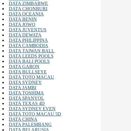
DATA ZIMBABWE
DATA CHONBURI
DATA OCEANIA
DATA BENIN
DATA JOWO
DATA JUVENTUS
DATA DEWATA
DATA PHILIPPINA
DATA CAMBODIA
DATA TAIWAN BALL
DATA LEEDS POOLS
DATA BALI POOLS
DATA GABON
DATA BULLSEYE
DATA TOTO MACAU
DATA SYDNEY
DATA JAMBI
DATA TOSHIMA
DATA SPANYOL
DATA TEXAS 4D
DATA SYDNEY EVEN
DATA TOTO MACAU 5D
DATA CHINA
DATA PALEMBANG
DATA BELARUSIA