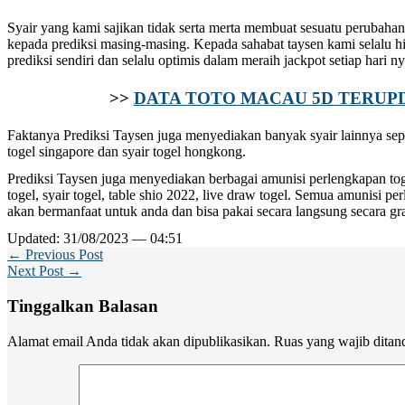
Syair yang kami sajikan tidak serta merta membuat sesuatu perubaha
kepada prediksi masing-masing. Kepada sahabat taysen kami selalu 
prediksi sendiri dan selalu optimis dalam meraih jackpot setiap hari ny
>>
DATA TOTO MACAU 5D TERUP
Faktanya Prediksi Taysen juga menyediakan banyak syair lainnya seper
togel singapore dan syair togel hongkong.
Prediksi Taysen juga menyediakan berbagai amunisi perlengkapan togel
togel, syair togel, table shio 2022, live draw togel. Semua amunisi pe
akan bermanfaat untuk anda dan bisa pakai secara langsung secara grat
Updated: 31/08/2023 — 04:51
← Previous Post
Next Post →
Tinggalkan Balasan
Alamat email Anda tidak akan dipublikasikan.
Ruas yang wajib ditan