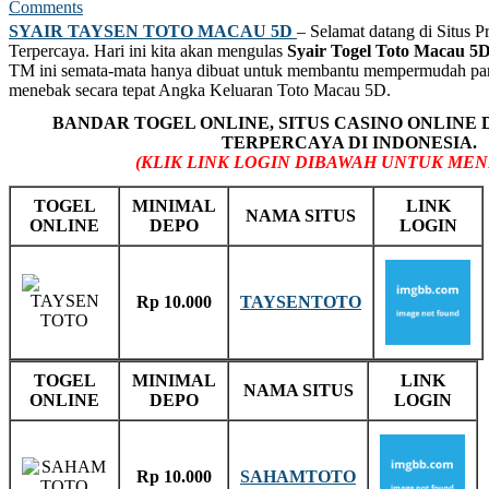
Comments
SYAIR TAYSEN TOTO MACAU 5D
– Selamat datang di Situs Pr
Terpercaya. Hari ini kita akan mengulas
Syair Togel Toto Macau 5D
TM ini semata-mata hanya dibuat untuk membantu mempermudah para
menebak secara tepat Angka Keluaran Toto Macau 5D.
BANDAR TOGEL ONLINE, SITUS CASINO ONLINE 
TERPERCAYA DI INDONESIA.
(KLIK LINK LOGIN DIBAWAH UNTUK ME
TOGEL
MINIMAL
LINK
NAMA SITUS
ONLINE
DEPO
LOGIN
Rp 10.000
TAYSENTOTO
TOGEL
MINIMAL
LINK
NAMA SITUS
ONLINE
DEPO
LOGIN
Rp 10.000
SAHAMTOTO