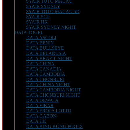
SYAIR TOTO MACAU
SYAIR SYDNEY
SYAIR TOTO MACAU 5D
SYAIR SGP
SYAIR HK
SYAIR SYDNEY NIGHT
DATA TOGEL
DATA ASCOLI
DATA BENIN
DATA BULLSEYE
DATA BELARUSIA
DATA BRAZIL NIGHT
DATA CHINA
DATA CANADIA
DATA CAMBODIA
DATA CHONBURI
DATA CHINA NIGHT
DATA CAMBODIA NIGHT
DATA CHONBURI NIGHT
DATA DEWATA
DATA EIBAR
DATA EROPA LOTTO
DATA GABON
DATA HK
DATA KING KONG POOLS