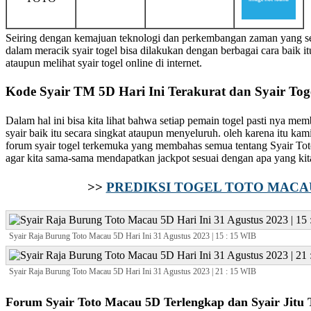
Seiring dengan kemajuan teknologi dan perkembangan zaman yang se
dalam meracik syair togel bisa dilakukan dengan berbagai cara baik it
ataupun melihat syair togel online di internet.
Kode Syair TM 5D Hari Ini Terakurat dan Syair Tog
Dalam hal ini bisa kita lihat bahwa setiap pemain togel pasti nya me
syair baik itu secara singkat ataupun menyeluruh. oleh karena itu kami
forum syair togel terkemuka yang membahas semua tentang Syair To
agar kita sama-sama mendapatkan jackpot sesuai dengan apa yang kit
>>
PREDIKSI TOGEL TOTO MACA
Syair Raja Burung Toto Macau 5D Hari Ini 31 Agustus 2023 | 15 : 15 WIB
Syair Raja Burung Toto Macau 5D Hari Ini 31 Agustus 2023 | 21 : 15 WIB
Forum Syair Toto Macau 5D Terlengkap dan Syair Jitu