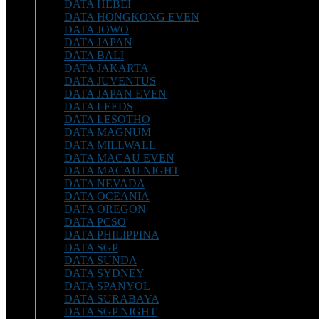
DATA HEBEI
DATA HONGKONG EVEN
DATA JOWO
DATA JAPAN
DATA BALI
DATA JAKARTA
DATA JUVENTUS
DATA JAPAN EVEN
DATA LEEDS
DATA LESOTHO
DATA MAGNUM
DATA MILLWALL
DATA MACAU EVEN
DATA MACAU NIGHT
DATA NEVADA
DATA OCEANIA
DATA OREGON
DATA PCSO
DATA PHILIPPINA
DATA SGP
DATA SUNDA
DATA SYDNEY
DATA SPANYOL
DATA SURABAYA
DATA SGP NIGHT