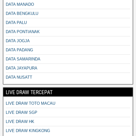
DATA MANADO
DATA BENGKULU
DATA PALU
DATA PONTIANAK
DATA JOGJA
DATA PADANG
DATA SAMARINDA
DATA JAYAPURA
DATA NUSATT
LIVE DRAW TERCEPAT
LIVE DRAW TOTO MACAU
LIVE DRAW SGP
LIVE DRAW HK
LIVE DRAW KINGKONG