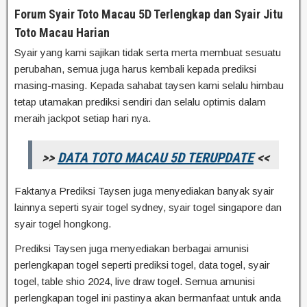
Forum Syair Toto Macau 5D Terlengkap dan Syair Jitu
Toto Macau Harian
Syair yang kami sajikan tidak serta merta membuat sesuatu
perubahan, semua juga harus kembali kepada prediksi
masing-masing. Kepada sahabat taysen kami selalu himbau
tetap utamakan prediksi sendiri dan selalu optimis dalam
meraih jackpot setiap hari nya.
>>
DATA TOTO MACAU 5D TERUPDATE
<<
Faktanya Prediksi Taysen juga menyediakan banyak syair
lainnya seperti syair togel sydney, syair togel singapore dan
syair togel hongkong.
Prediksi Taysen juga menyediakan berbagai amunisi
perlengkapan togel seperti prediksi togel, data togel, syair
togel, table shio 2024, live draw togel. Semua amunisi
perlengkapan togel ini pastinya akan bermanfaat untuk anda