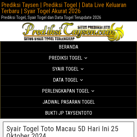
Prediksi Taysen | Prediksi Togel | Data Live Keluaran
Terbaru | Syair Togel Akurat 2026
Prediksi Togel, Syair Togel dan Data Togel Terupdate 2026
BERANDA
PREDIKSI TOGEL
SYAIR TOGEL
DATA TOGEL
PERLENGKAPAN TOGEL
JADWAL PASARAN TOGEL
BUKTI JP TAYSENTOTO
Syair Togel Toto Macau 5D Hari Ini 25
Oktober 2024