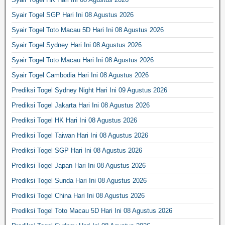
Syair Togel SGP Hari Ini 08 Agustus 2026
Syair Togel Toto Macau 5D Hari Ini 08 Agustus 2026
Syair Togel Sydney Hari Ini 08 Agustus 2026
Syair Togel Toto Macau Hari Ini 08 Agustus 2026
Syair Togel Cambodia Hari Ini 08 Agustus 2026
Prediksi Togel Sydney Night Hari Ini 09 Agustus 2026
Prediksi Togel Jakarta Hari Ini 08 Agustus 2026
Prediksi Togel HK Hari Ini 08 Agustus 2026
Prediksi Togel Taiwan Hari Ini 08 Agustus 2026
Prediksi Togel SGP Hari Ini 08 Agustus 2026
Prediksi Togel Japan Hari Ini 08 Agustus 2026
Prediksi Togel Sunda Hari Ini 08 Agustus 2026
Prediksi Togel China Hari Ini 08 Agustus 2026
Prediksi Togel Toto Macau 5D Hari Ini 08 Agustus 2026