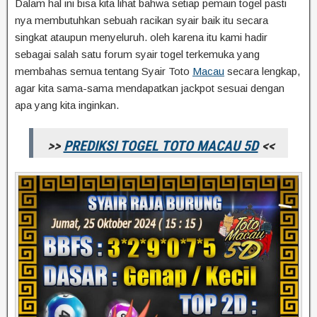
Dalam hal ini bisa kita lihat bahwa setiap pemain togel pasti
nya membutuhkan sebuah racikan syair baik itu secara
singkat ataupun menyeluruh. oleh karena itu kami hadir
sebagai salah satu forum syair togel terkemuka yang
membahas semua tentang Syair Toto
Macau
secara lengkap,
agar kita sama-sama mendapatkan jackpot sesuai dengan
apa yang kita inginkan.
>>
PREDIKSI TOGEL TOTO MACAU 5D
<<