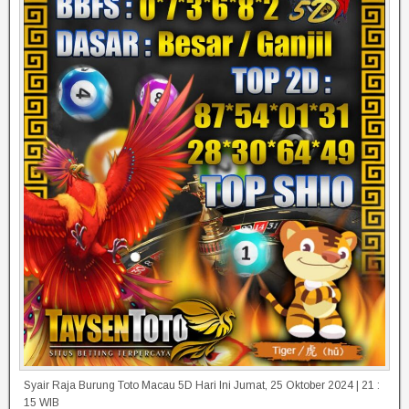
Syair Raja Burung Toto Macau 5D Hari Ini Jumat, 25 Oktober 2024 | 21 :
15 WIB