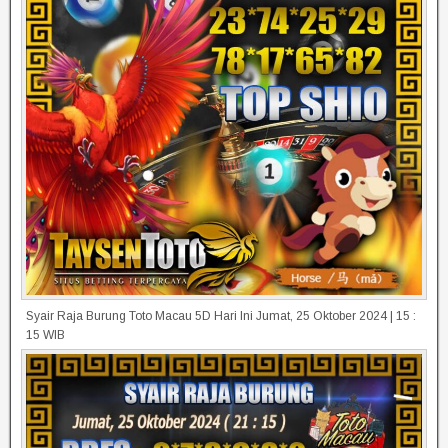
Syair Raja Burung Toto Macau 5D Hari Ini Jumat, 25 Oktober 2024 | 15 :
15 WIB