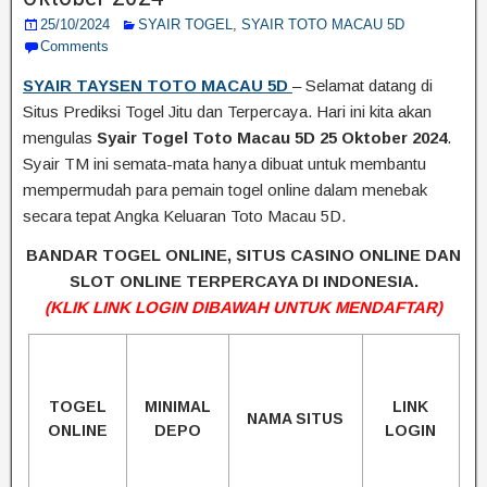
25/10/2024
SYAIR TOGEL
,
SYAIR TOTO MACAU 5D
Comments
SYAIR TAYSEN TOTO MACAU 5D
– Selamat datang di
Situs Prediksi Togel Jitu dan Terpercaya. Hari ini kita akan
mengulas
Syair Togel Toto Macau 5D 25 Oktober 2024
.
Syair TM ini semata-mata hanya dibuat untuk membantu
mempermudah para pemain togel online dalam menebak
secara tepat Angka Keluaran Toto Macau 5D.
BANDAR TOGEL ONLINE, SITUS CASINO ONLINE DAN
SLOT ONLINE TERPERCAYA DI INDONESIA.
(KLIK LINK LOGIN DIBAWAH UNTUK MENDAFTAR)
TOGEL
MINIMAL
LINK
NAMA SITUS
ONLINE
DEPO
LOGIN