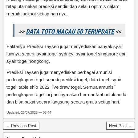
tetap utamakan prediksi sendiri dan selalu optimis dalam
meraih jackpot setiap hari nya.
>>
DATA TOTO MACAU 5D TERUPDATE
<<
Faktanya Prediksi Taysen juga menyediakan banyak syair
lainnya seperti syair togel sydney, syair togel singapore dan
syair togel hongkong.
Prediksi Taysen juga menyediakan berbagai amunisi
perlengkapan togel seperti prediksi togel, data togel, syair
togel, table shio 2022, live draw togel. Semua amunisi
perlengkapan togel ini pastinya akan bermanfaat untuk anda
dan bisa pakai secara langsung secara gratis setiap hari.
Updated: 25/07/2023 — 05:44
← Previous Post
Next Post →