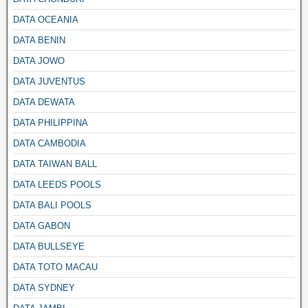
DATA OCEANIA
DATA BENIN
DATA JOWO
DATA JUVENTUS
DATA DEWATA
DATA PHILIPPINA
DATA CAMBODIA
DATA TAIWAN BALL
DATA LEEDS POOLS
DATA BALI POOLS
DATA GABON
DATA BULLSEYE
DATA TOTO MACAU
DATA SYDNEY