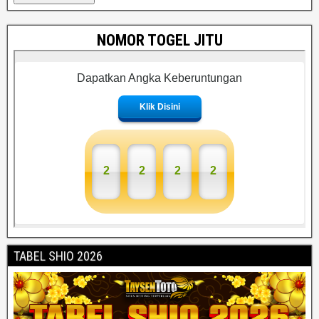
NOMOR TOGEL JITU
TABEL SHIO 2026