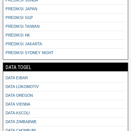
PREDIKSI SUNDA
PREDIKSI JAPAN
PREDIKSI SGP
PREDIKSI TAIWAN
PREDIKSI HK
PREDIKSI JAKARTA
PREDIKSI SYDNEY NIGHT
DATA TOGEL
DATA EIBAR
DATA LOKOMOTIV
DATA OREGON
DATA VIENNA
DATA ASCOLI
DATA ZIMBABWE
DATA CHONBURI