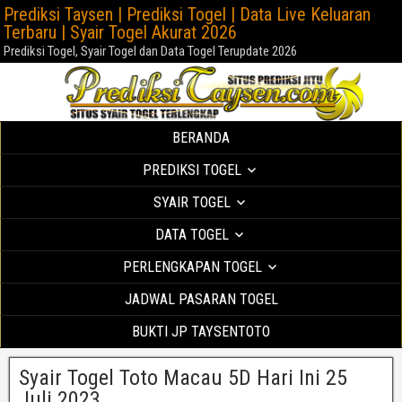
Prediksi Taysen | Prediksi Togel | Data Live Keluaran
Terbaru | Syair Togel Akurat 2026
Prediksi Togel, Syair Togel dan Data Togel Terupdate 2026
BERANDA
PREDIKSI TOGEL
SYAIR TOGEL
DATA TOGEL
PERLENGKAPAN TOGEL
JADWAL PASARAN TOGEL
BUKTI JP TAYSENTOTO
Syair Togel Toto Macau 5D Hari Ini 25
Juli 2023