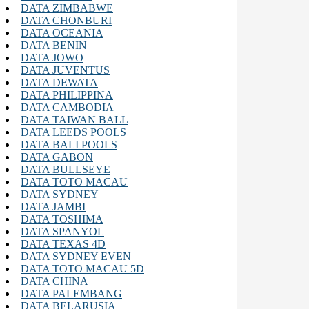
DATA ZIMBABWE
DATA CHONBURI
DATA OCEANIA
DATA BENIN
DATA JOWO
DATA JUVENTUS
DATA DEWATA
DATA PHILIPPINA
DATA CAMBODIA
DATA TAIWAN BALL
DATA LEEDS POOLS
DATA BALI POOLS
DATA GABON
DATA BULLSEYE
DATA TOTO MACAU
DATA SYDNEY
DATA JAMBI
DATA TOSHIMA
DATA SPANYOL
DATA TEXAS 4D
DATA SYDNEY EVEN
DATA TOTO MACAU 5D
DATA CHINA
DATA PALEMBANG
DATA BELARUSIA