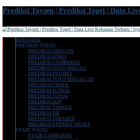
Prediksi Taysen | Prediksi Togel | Data Li
Prediksi Togel, Syair Togel dan Data Togel Terupdate 2026
BERANDA
PREDIKSI TOGEL
PREDIKSI OREGON
PREDIKSI JOWO
PREDIKSI CAMBODIA
PREDIKSI TOTO MACAU
PREDIKSI SYDNEY
PREDIKSI TOTO MACAU 5D
PREDIKSI CHINA
PREDIKSI SUNDA
PREDIKSI JAPAN
PREDIKSI SGP
PREDIKSI TAIWAN
PREDIKSI HK
PREDIKSI JAKARTA
PREDIKSI SYDNEY NIGHT
SYAIR TOGEL
SYAIR CAMBODIA