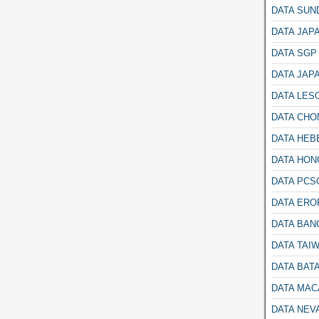
DATA SUN
DATA JAP
DATA SGP
DATA JAP
DATA LES
DATA CHO
DATA HEB
DATA HO
DATA PCS
DATA ERO
DATA BAN
DATA TAI
DATA BAT
DATA MAC
DATA NEV