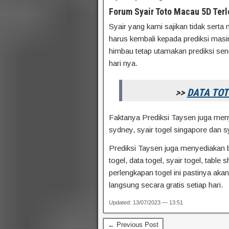
Forum Syair Toto Macau 5D Terl
Syair yang kami sajikan tidak sert
harus kembali kepada prediksi mas
himbau tetap utamakan prediksi send
hari nya.
>>
DATA TOT
Faktanya Prediksi Taysen juga menye
sydney, syair togel singapore dan s
Prediksi Taysen juga menyediakan b
togel, data togel, syair togel, table
perlengkapan togel ini pastinya aka
langsung secara gratis setiap hari.
Updated: 13/07/2023 — 13:51
← Previous Post