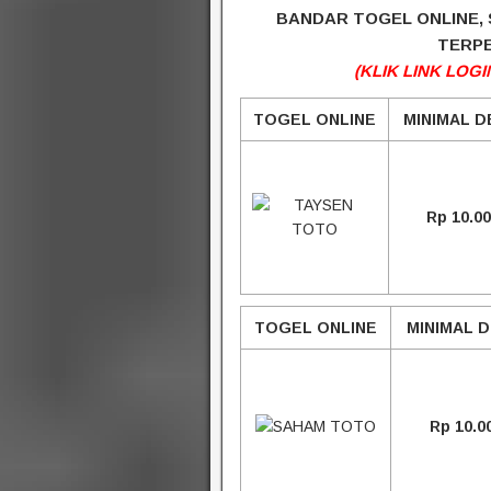
BANDAR TOGEL ONLINE, 
TERPE
(KLIK LINK LOG
TOGEL ONLINE
MINIMAL 
Rp 10.0
TOGEL ONLINE
MINIMAL 
Rp 10.0