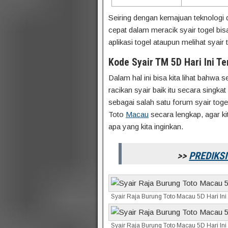
Seiring dengan kemajuan teknolog
cepat dalam meracik syair togel bis
aplikasi togel ataupun melihat syair t
Kode Syair TM 5D Hari Ini T
Dalam hal ini bisa kita lihat bahwa
racikan syair baik itu secara singka
sebagai salah satu forum syair to
Toto
Macau
secara lengkap, agar 
apa yang kita inginkan.
>>
PREDIKS
Syair Raja Burung Toto Macau 5D Hari Ini 
Syair Raja Burung Toto Macau 5D Hari Ini 