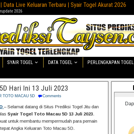
 | Data Live Keluaran Terbaru | Syair Togel Akurat 2026
Terupdate 2026
SYAIR TOGEL
DATA TOGEL
PERLENGKAPAN TOGEL
5D Hari Ini 13 Juli 2023
R TOTO MACAU 5D
Comments
5D
– Selamat datang di Situs Prediksi Togel Jitu dan
ulas
Syair Togel Toto Macau 5D 13 Juli 2023
.
dibuat untuk membantu mempermudah para pemain
 tepat Angka Keluaran Toto Macau 5D.