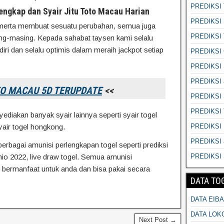
PREDIKSI
engkap dan Syair Jitu Toto Macau Harian
PREDIKSI
a merta membuat sesuatu perubahan, semua juga
PREDIKSI
ing-masing. Kepada sahabat taysen kami selalu
iri dan selalu optimis dalam meraih jackpot setiap
PREDIKSI
PREDIKSI
PREDIKSI
O MACAU 5D TERUPDATE
<<
PREDIKSI
PREDIKSI
diakan banyak syair lainnya seperti syair togel
PREDIKSI
yair togel hongkong.
PREDIKSI
erbagai amunisi perlengkapan togel seperti prediksi
PREDIKSI
 shio 2022, live draw togel. Semua amunisi
n bermanfaat untuk anda dan bisa pakai secara
DATA TO
DATA EIB
DATA LOK
Next Post →