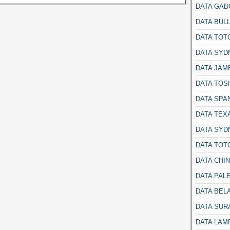
DATA GAB
DATA BUL
DATA TOT
DATA SYD
DATA JAM
DATA TOS
DATA SPA
DATA TEX
DATA SYD
DATA TOT
DATA CHI
DATA PAL
DATA BEL
DATA SUR
DATA LAM