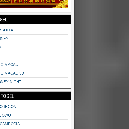
OGEL
MBODIA
DNEY
P
TO MACAU
TO MACAU 5D
DNEY NIGHT
 TOGEL
 OREGON
 JOWO
 CAMBODIA