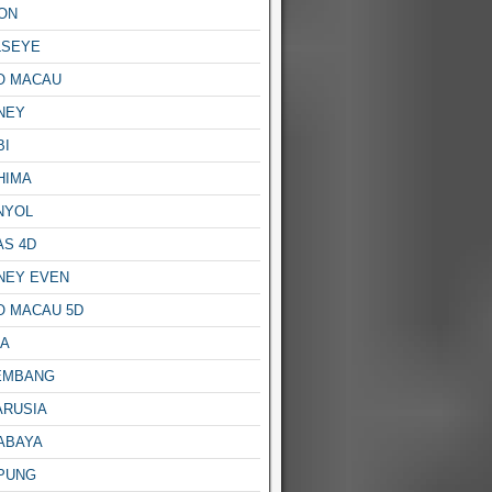
ON
LSEYE
O MACAU
NEY
BI
HIMA
NYOL
AS 4D
NEY EVEN
O MACAU 5D
NA
EMBANG
ARUSIA
ABAYA
PUNG