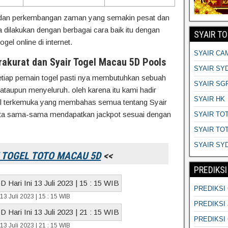
i dan perkembangan zaman yang semakin pesat dan
a dilakukan dengan berbagai cara baik itu dengan
SYAIR T
ogel online di internet.
SYAIR CA
erakurat dan Syair Togel Macau 5D Pools
SYAIR SY
 setiap pemain togel pasti nya membutuhkan sebuah
SYAIR SG
t ataupun menyeluruh. oleh karena itu kami hadir
SYAIR HK
gel terkemuka yang membahas semua tentang Syair
kita sama-sama mendapatkan jackpot sesuai dengan
SYAIR TO
SYAIR TO
SYAIR SY
I TOGEL TOTO MACAU 5D
<<
PREDIKSI
PREDIKSI
13 Juli 2023 | 15 : 15 WIB
PREDIKSI
PREDIKSI
13 Juli 2023 | 21 : 15 WIB