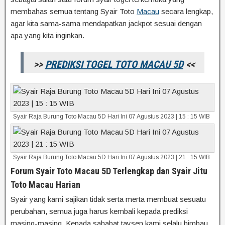
membahas semua tentang Syair Toto
Macau
secara lengkap,
agar kita sama-sama mendapatkan jackpot sesuai dengan
apa yang kita inginkan.
>>
PREDIKSI TOGEL TOTO MACAU 5D
<<
Syair Raja Burung Toto Macau 5D Hari Ini 07 Agustus 2023 | 15 : 15 WIB
Syair Raja Burung Toto Macau 5D Hari Ini 07 Agustus 2023 | 21 : 15 WIB
Forum Syair Toto Macau 5D Terlengkap dan Syair Jitu
Toto Macau Harian
Syair yang kami sajikan tidak serta merta membuat sesuatu
perubahan, semua juga harus kembali kepada prediksi
masing-masing. Kepada sahabat taysen kami selalu himbau