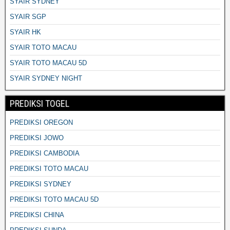
SYAIR SYDNEY
SYAIR SGP
SYAIR HK
SYAIR TOTO MACAU
SYAIR TOTO MACAU 5D
SYAIR SYDNEY NIGHT
PREDIKSI TOGEL
PREDIKSI OREGON
PREDIKSI JOWO
PREDIKSI CAMBODIA
PREDIKSI TOTO MACAU
PREDIKSI SYDNEY
PREDIKSI TOTO MACAU 5D
PREDIKSI CHINA