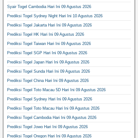
Syair Togel Cambodia Hari Ini 09 Agustus 2026
Prediksi Togel Sydney Night Hari Ini 10 Agustus 2026
Prediksi Togel Jakarta Hari Ini 09 Agustus 2026
Prediksi Togel HK Hari Ini 09 Agustus 2026
Prediksi Togel Taiwan Hari Ini 09 Agustus 2026
Prediksi Togel SGP Hari Ini 09 Agustus 2026
Prediksi Togel Japan Hari Ini 09 Agustus 2026
Prediksi Togel Sunda Hari Ini 09 Agustus 2026
Prediksi Togel China Hari Ini 09 Agustus 2026
Prediksi Togel Toto Macau 5D Hari Ini 09 Agustus 2026
Prediksi Togel Sydney Hari Ini 09 Agustus 2026
Prediksi Togel Toto Macau Hari Ini 09 Agustus 2026
Prediksi Togel Cambodia Hari Ini 09 Agustus 2026
Prediksi Togel Jowo Hari Ini 09 Agustus 2026
Prediksi Togel Oregon Hari Ini 09 Agustus 2026