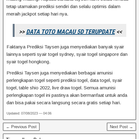
tetap utamakan prediksi sendiri dan selalu optimis dalam
meraih jackpot setiap hari nya.
>>
DATA TOTO MACAU 5D TERUPDATE
<<
Faktanya Prediksi Taysen juga menyediakan banyak syair
lainnya seperti syair togel sydney, syair togel singapore dan
syair togel hongkong.
Prediksi Taysen juga menyediakan berbagai amunisi
perlengkapan togel seperti prediksi togel, data togel, syair
togel, table shio 2022, live draw togel. Semua amunisi
perlengkapan togel ini pastinya akan bermanfaat untuk anda
dan bisa pakai secara langsung secara gratis setiap hari.
Updated: 07/08/2023 — 04:06
← Previous Post
Next Post →