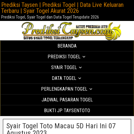
Prediksi Taysen | Prediksi Togel | Data Live Keluaran
Terbaru | Syair Togel Akurat 2026
Prediksi Togel, Syair Togel dan Data Togel Terupdate 2026
BERANDA
PREDIKSI TOGEL
SYAIR TOGEL
DATA TOGEL
PERLENGKAPAN TOGEL
JADWAL PASARAN TOGEL
BUKTI JP TAYSENTOTO
Syair Togel Toto Macau 5D Hari Ini 07
Agustus 2023