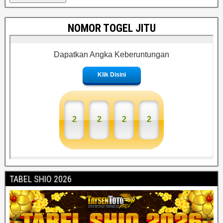
NOMOR TOGEL JITU
TABEL SHIO 2026