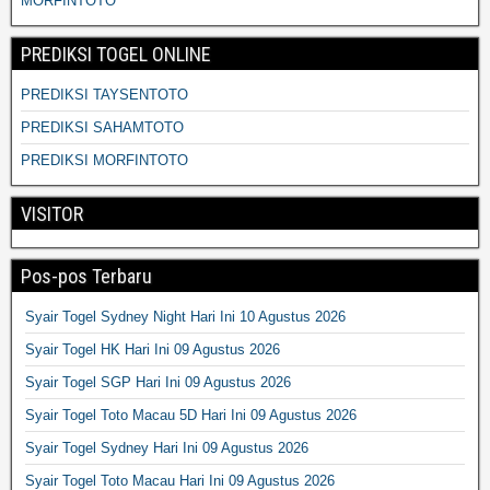
MORFINTOTO
PREDIKSI TOGEL ONLINE
PREDIKSI TAYSENTOTO
PREDIKSI SAHAMTOTO
PREDIKSI MORFINTOTO
VISITOR
Pos-pos Terbaru
Syair Togel Sydney Night Hari Ini 10 Agustus 2026
Syair Togel HK Hari Ini 09 Agustus 2026
Syair Togel SGP Hari Ini 09 Agustus 2026
Syair Togel Toto Macau 5D Hari Ini 09 Agustus 2026
Syair Togel Sydney Hari Ini 09 Agustus 2026
Syair Togel Toto Macau Hari Ini 09 Agustus 2026