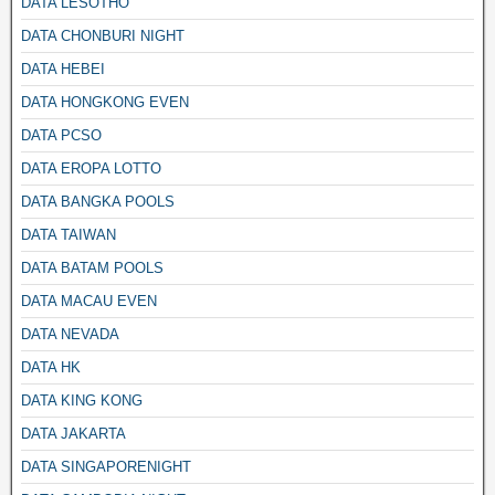
DATA LESOTHO
DATA CHONBURI NIGHT
DATA HEBEI
DATA HONGKONG EVEN
DATA PCSO
DATA EROPA LOTTO
DATA BANGKA POOLS
DATA TAIWAN
DATA BATAM POOLS
DATA MACAU EVEN
DATA NEVADA
DATA HK
DATA KING KONG
DATA JAKARTA
DATA SINGAPORENIGHT