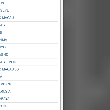
ON
LSEYE
O MACAU
NEY
BI
HIMA
NYOL
AS 4D
NEY EVEN
O MACAU 5D
NA
EMBANG
ARUSIA
ABAYA
PUNG