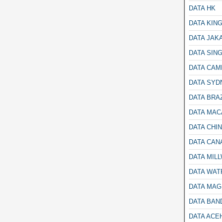
DATA HK
DATA KIN
DATA JAK
DATA SIN
DATA CAM
DATA SYD
DATA BRAZ
DATA MAC
DATA CHIN
DATA CAN
DATA MIL
DATA WAT
DATA MA
DATA BAN
DATA ACE