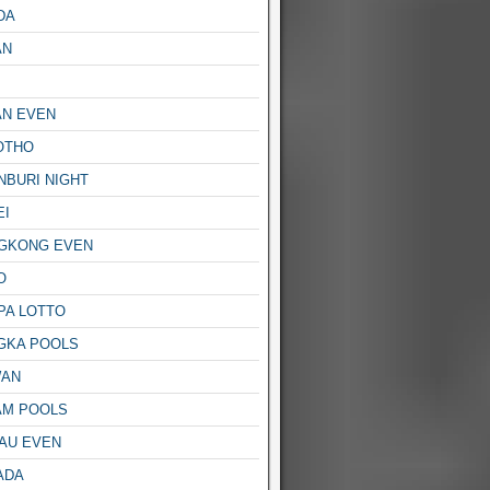
DA
AN
AN EVEN
OTHO
NBURI NIGHT
EI
NGKONG EVEN
O
PA LOTTO
GKA POOLS
WAN
AM POOLS
AU EVEN
ADA