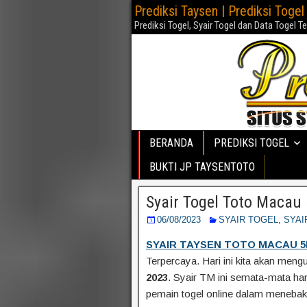
Prediksi Taysen | Prediksi Togel
Prediksi Togel, Syair Togel dan Data Togel 
BERANDA
PREDIKSI TOGEL
BUKTI JP TAYSENTOTO
Syair Togel Toto Macau 
06/08/2023
SYAIR TOGEL
,
SYAI
SYAIR TAYSEN TOTO MACAU 
Terpercaya. Hari ini kita akan meng
2023
. Syair TM ini semata-mata 
pemain togel online dalam menebak