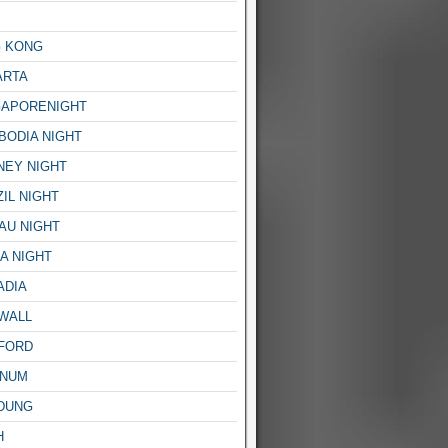
G KONG
ARTA
GAPORENIGHT
BODIA NIGHT
NEY NIGHT
IL NIGHT
AU NIGHT
A NIGHT
ADIA
LWALL
FORD
GNUM
DUNG
H