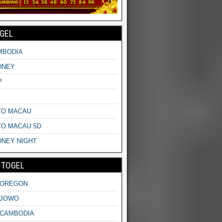
OGEL
MBODIA
DNEY
P
TO MACAU
TO MACAU 5D
DNEY NIGHT
 TOGEL
 OREGON
 JOWO
 CAMBODIA