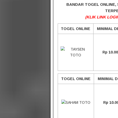
BANDAR TOGEL ONLINE, 
TERPE
(KLIK LINK LOG
TOGEL ONLINE
MINIMAL 
Rp 10.0
TOGEL ONLINE
MINIMAL 
Rp 10.0