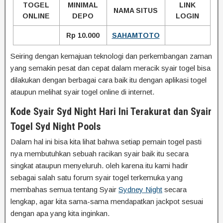
TOGEL
MINIMAL
LINK
NAMA SITUS
ONLINE
DEPO
LOGIN
Rp 10.000
SAHAMTOTO
Seiring dengan kemajuan teknologi dan perkembangan zaman
yang semakin pesat dan cepat dalam meracik syair togel bisa
dilakukan dengan berbagai cara baik itu dengan aplikasi togel
ataupun melihat syair togel online di internet.
Kode Syair Syd Night Hari Ini Terakurat dan Syair
Togel Syd Night Pools
Dalam hal ini bisa kita lihat bahwa setiap pemain togel pasti
nya membutuhkan sebuah racikan syair baik itu secara
singkat ataupun menyeluruh. oleh karena itu kami hadir
sebagai salah satu forum syair togel terkemuka yang
membahas semua tentang Syair
Sydney Night
secara
lengkap, agar kita sama-sama mendapatkan jackpot sesuai
dengan apa yang kita inginkan.