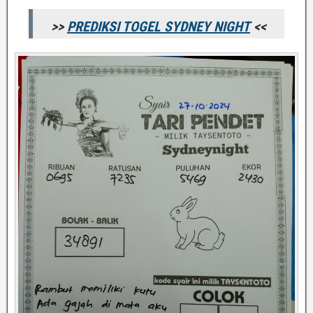
>>
PREDIKSI TOGEL SYDNEY NIGHT
<<