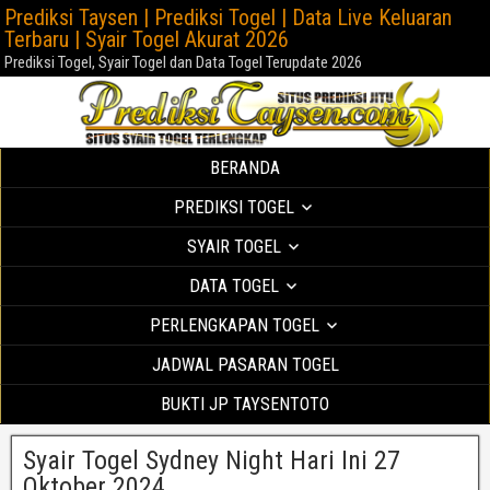
Prediksi Taysen | Prediksi Togel | Data Live Keluaran
Terbaru | Syair Togel Akurat 2026
Prediksi Togel, Syair Togel dan Data Togel Terupdate 2026
BERANDA
PREDIKSI TOGEL
SYAIR TOGEL
DATA TOGEL
PERLENGKAPAN TOGEL
JADWAL PASARAN TOGEL
BUKTI JP TAYSENTOTO
Syair Togel Sydney Night Hari Ini 27
Oktober 2024