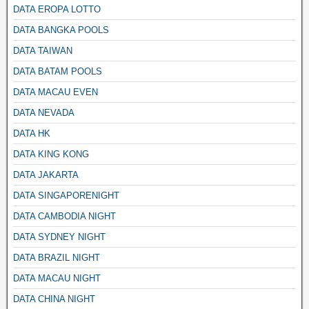
DATA EROPA LOTTO
DATA BANGKA POOLS
DATA TAIWAN
DATA BATAM POOLS
DATA MACAU EVEN
DATA NEVADA
DATA HK
DATA KING KONG
DATA JAKARTA
DATA SINGAPORENIGHT
DATA CAMBODIA NIGHT
DATA SYDNEY NIGHT
DATA BRAZIL NIGHT
DATA MACAU NIGHT
DATA CHINA NIGHT