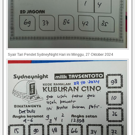
Syair Tari Pendet SydneyNight Hari ini Minggu, 27 Oktober 2024