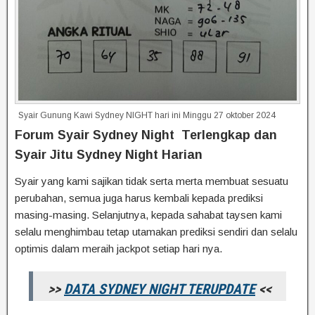
Syair Gunung Kawi Sydney NIGHT hari ini Minggu 27 oktober 2024
Forum Syair Sydney Night Terlengkap dan
Syair Jitu Sydney Night Harian
Syair yang kami sajikan tidak serta merta membuat sesuatu
perubahan, semua juga harus kembali kepada prediksi
masing-masing. Selanjutnya, kepada sahabat taysen kami
selalu menghimbau tetap utamakan prediksi sendiri dan selalu
optimis dalam meraih jackpot setiap hari nya.
>>
DATA SYDNEY NIGHT TERUPDATE
<<