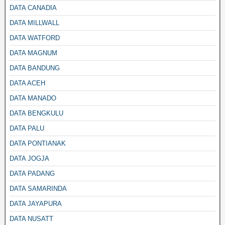
DATA CANADIA
DATA MILLWALL
DATA WATFORD
DATA MAGNUM
DATA BANDUNG
DATA ACEH
DATA MANADO
DATA BENGKULU
DATA PALU
DATA PONTIANAK
DATA JOGJA
DATA PADANG
DATA SAMARINDA
DATA JAYAPURA
DATA NUSATT