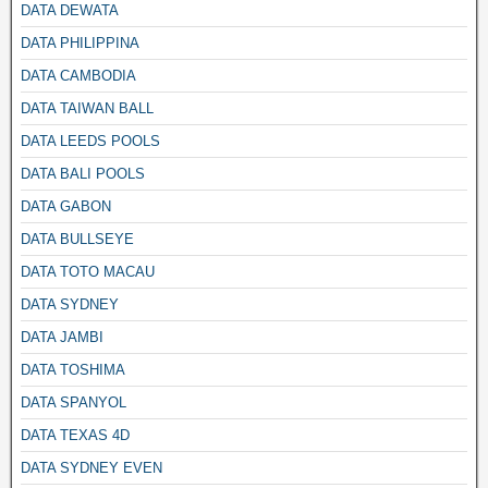
DATA DEWATA
DATA PHILIPPINA
DATA CAMBODIA
DATA TAIWAN BALL
DATA LEEDS POOLS
DATA BALI POOLS
DATA GABON
DATA BULLSEYE
DATA TOTO MACAU
DATA SYDNEY
DATA JAMBI
DATA TOSHIMA
DATA SPANYOL
DATA TEXAS 4D
DATA SYDNEY EVEN