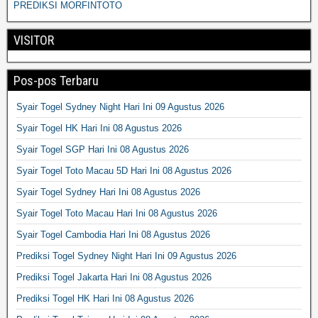
PREDIKSI MORFINTOTO
VISITOR
Pos-pos Terbaru
Syair Togel Sydney Night Hari Ini 09 Agustus 2026
Syair Togel HK Hari Ini 08 Agustus 2026
Syair Togel SGP Hari Ini 08 Agustus 2026
Syair Togel Toto Macau 5D Hari Ini 08 Agustus 2026
Syair Togel Sydney Hari Ini 08 Agustus 2026
Syair Togel Toto Macau Hari Ini 08 Agustus 2026
Syair Togel Cambodia Hari Ini 08 Agustus 2026
Prediksi Togel Sydney Night Hari Ini 09 Agustus 2026
Prediksi Togel Jakarta Hari Ini 08 Agustus 2026
Prediksi Togel HK Hari Ini 08 Agustus 2026