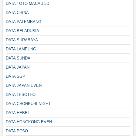
DATA TOTO MACAU 5D
DATA CHINA
DATA PALEMBANG
DATA BELARUSIA
DATA SURABAYA
DATA LAMPUNG
DATA SUNDA
DATA JAPAN
DATA SGP
DATA JAPAN EVEN
DATA LESOTHO
DATA CHONBURI NIGHT
DATA HEBEI
DATA HONGKONG EVEN
DATA PCSO