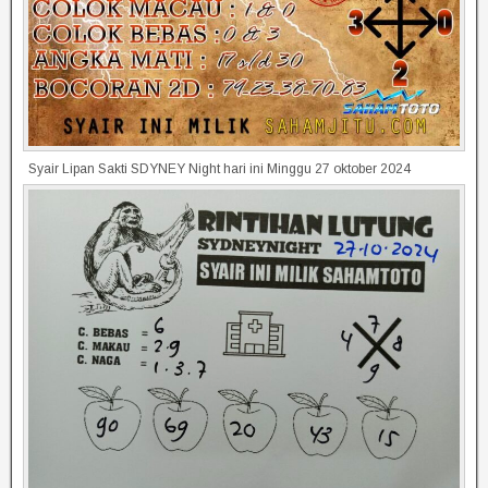
Syair Lipan Sakti SDYNEY Night hari ini Minggu 27 oktober 2024