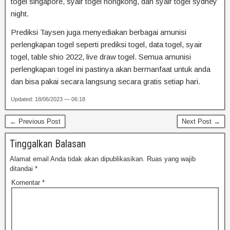
togel singapore, syair togel hongkong, dan syair togel sydney
night.
Prediksi Taysen juga menyediakan berbagai amunisi
perlengkapan togel seperti prediksi togel, data togel, syair
togel, table shio 2022, live draw togel. Semua amunisi
perlengkapan togel ini pastinya akan bermanfaat untuk anda
dan bisa pakai secara langsung secara gratis setiap hari.
Updated: 18/06/2023 — 06:18
← Previous Post
Next Post →
Tinggalkan Balasan
Alamat email Anda tidak akan dipublikasikan.
Ruas yang wajib
ditandai
*
Komentar
*