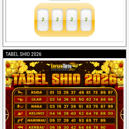
TABEL SHIO 2026