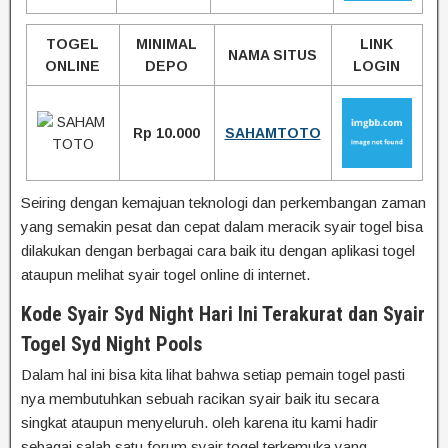
TOGEL
MINIMAL
LINK
NAMA SITUS
ONLINE
DEPO
LOGIN
Rp 10.000
SAHAMTOTO
Seiring dengan kemajuan teknologi dan perkembangan zaman
yang semakin pesat dan cepat dalam meracik syair togel bisa
dilakukan dengan berbagai cara baik itu dengan aplikasi togel
ataupun melihat syair togel online di internet.
Kode Syair Syd Night Hari Ini Terakurat dan Syair
Togel Syd Night Pools
Dalam hal ini bisa kita lihat bahwa setiap pemain togel pasti
nya membutuhkan sebuah racikan syair baik itu secara
singkat ataupun menyeluruh. oleh karena itu kami hadir
sebagai salah satu forum syair togel terkemuka yang