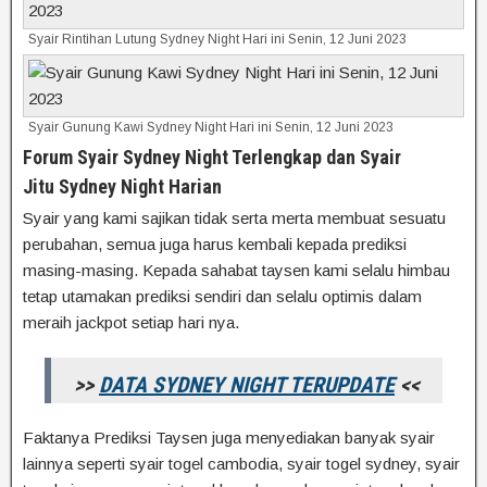
Syair Rintihan Lutung Sydney Night Hari ini Senin, 12 Juni 2023
Syair Gunung Kawi Sydney Night Hari ini Senin, 12 Juni 2023
Forum Syair Sydney Night Terlengkap dan Syair
Jitu
Sydney Night Harian
Syair yang kami sajikan tidak serta merta membuat sesuatu
perubahan, semua juga harus kembali kepada prediksi
masing-masing. Kepada sahabat taysen kami selalu himbau
tetap utamakan prediksi sendiri dan selalu optimis dalam
meraih jackpot setiap hari nya.
>>
DATA SYDNEY NIGHT TERUPDATE
<<
Faktanya Prediksi Taysen juga menyediakan banyak syair
lainnya seperti syair togel cambodia, syair togel sydney, syair