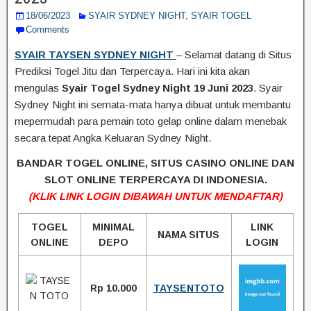
18/06/2023
SYAIR SYDNEY NIGHT
,
SYAIR TOGEL
Comments
SYAIR TAYSEN SYDNEY NIGHT
– Selamat datang di Situs
Prediksi Togel Jitu dan Terpercaya. Hari ini kita akan
mengulas
Syair Togel Sydney Night 19 Juni 2023
. Syair
Sydney Night ini semata-mata hanya dibuat untuk membantu
mepermudah para pemain toto gelap online dalam menebak
secara tepat Angka Keluaran Sydney Night.
BANDAR TOGEL ONLINE, SITUS CASINO ONLINE DAN
SLOT ONLINE TERPERCAYA DI INDONESIA.
(KLIK LINK LOGIN DIBAWAH UNTUK MENDAFTAR)
TOGEL
MINIMAL
LINK
NAMA SITUS
ONLINE
DEPO
LOGIN
Rp 10.000
TAYSENTOTO