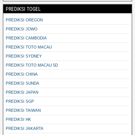
PREDIKSI TOGEL
PREDIKSI OREGON
PREDIKSI JOWO
PREDIKSI CAMBODIA
PREDIKSI TOTO MACAU
PREDIKSI SYDNEY
PREDIKSI TOTO MACAU 5D
PREDIKSI CHINA
PREDIKSI SUNDA
PREDIKSI JAPAN
PREDIKSI SGP
PREDIKSI TAIWAN
PREDIKSI HK
PREDIKSI JAKARTA