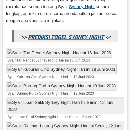
membahas semua tentang Syair
Sydney Night
secara
lengkap, agar kita sama-sama mendapatkan jackpot sesuai
dengan apa yang kita inginkan.
>>
PREDIKSI TOGEL SYDNEY NIGHT
<<
Syair Tari Pendet Sydney Night Hari ini 18 Juni 2023
Syair Kuburan Cino Sydney Night Hari ini 18 Juni 2023
Syair Burung Purba Sydney Night Hari ini 19 Juni 2023
Syair Lipan Sakti Sydney Ngiht Hari Ini Senin, 12 Juni 2023