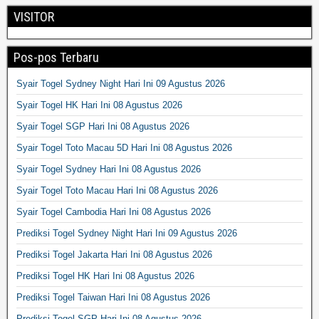
VISITOR
Pos-pos Terbaru
Syair Togel Sydney Night Hari Ini 09 Agustus 2026
Syair Togel HK Hari Ini 08 Agustus 2026
Syair Togel SGP Hari Ini 08 Agustus 2026
Syair Togel Toto Macau 5D Hari Ini 08 Agustus 2026
Syair Togel Sydney Hari Ini 08 Agustus 2026
Syair Togel Toto Macau Hari Ini 08 Agustus 2026
Syair Togel Cambodia Hari Ini 08 Agustus 2026
Prediksi Togel Sydney Night Hari Ini 09 Agustus 2026
Prediksi Togel Jakarta Hari Ini 08 Agustus 2026
Prediksi Togel HK Hari Ini 08 Agustus 2026
Prediksi Togel Taiwan Hari Ini 08 Agustus 2026
Prediksi Togel SGP Hari Ini 08 Agustus 2026