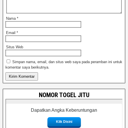
Nama
*
Email
*
Situs Web
Simpan nama, email, dan situs web saya pada peramban ini untuk
komentar saya berikutnya.
NOMOR TOGEL JITU