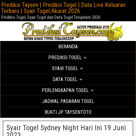
Prediksi Taysen | Prediksi Togel | Data Live Keluaran
Terbaru | Syair Togel Akurat 2026
Prediksi Togel, Syair Togel dan Data Togel Terupdate 2026
BERANDA
PREDIKSI TOGEL
SYAIR TOGEL
DATA TOGEL
PERLENGKAPAN TOGEL
JADWAL PASARAN TOGEL
BUKTI JP TAYSENTOTO
Syair Togel Sydney Night Hari Ini 19 Juni
2023