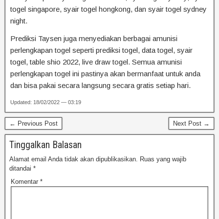
togel singapore, syair togel hongkong, dan syair togel sydney
night.
Prediksi Taysen juga menyediakan berbagai amunisi
perlengkapan togel seperti prediksi togel, data togel, syair
togel, table shio 2022, live draw togel. Semua amunisi
perlengkapan togel ini pastinya akan bermanfaat untuk anda
dan bisa pakai secara langsung secara gratis setiap hari.
Updated: 18/02/2022 — 03:19
← Previous Post
Next Post →
Tinggalkan Balasan
Alamat email Anda tidak akan dipublikasikan.
Ruas yang wajib
ditandai
*
Komentar
*