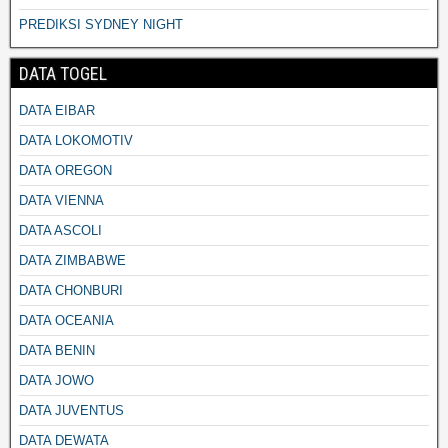
PREDIKSI SYDNEY NIGHT
DATA TOGEL
DATA EIBAR
DATA LOKOMOTIV
DATA OREGON
DATA VIENNA
DATA ASCOLI
DATA ZIMBABWE
DATA CHONBURI
DATA OCEANIA
DATA BENIN
DATA JOWO
DATA JUVENTUS
DATA DEWATA