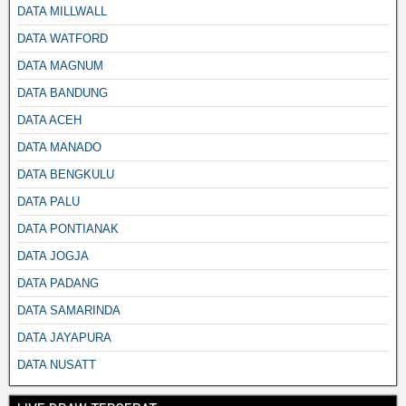
DATA MILLWALL
DATA WATFORD
DATA MAGNUM
DATA BANDUNG
DATA ACEH
DATA MANADO
DATA BENGKULU
DATA PALU
DATA PONTIANAK
DATA JOGJA
DATA PADANG
DATA SAMARINDA
DATA JAYAPURA
DATA NUSATT