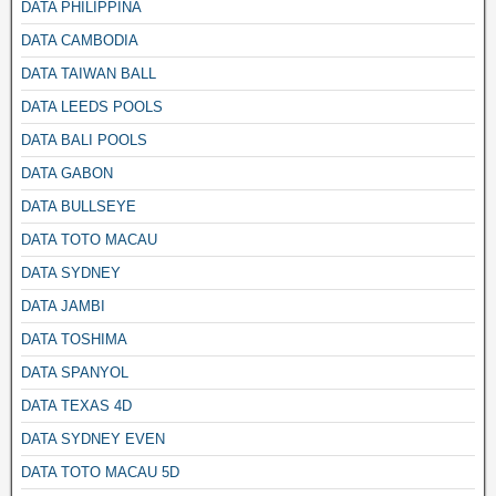
DATA PHILIPPINA
DATA CAMBODIA
DATA TAIWAN BALL
DATA LEEDS POOLS
DATA BALI POOLS
DATA GABON
DATA BULLSEYE
DATA TOTO MACAU
DATA SYDNEY
DATA JAMBI
DATA TOSHIMA
DATA SPANYOL
DATA TEXAS 4D
DATA SYDNEY EVEN
DATA TOTO MACAU 5D