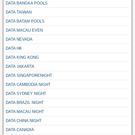
DATA BANGKA POOLS
DATA TAIWAN
DATA BATAM POOLS
DATA MACAU EVEN
DATA NEVADA
DATA HK
DATA KING KONG
DATA JAKARTA
DATA SINGAPORENIGHT
DATA CAMBODIA NIGHT
DATA SYDNEY NIGHT
DATA BRAZIL NIGHT
DATA MACAU NIGHT
DATA CHINA NIGHT
DATA CANADIA