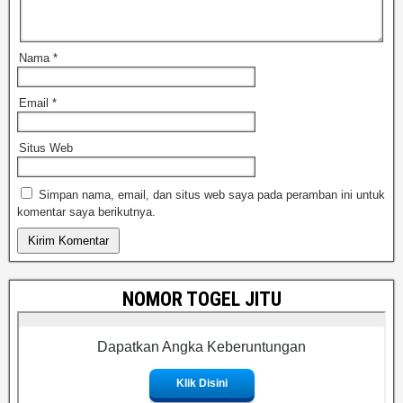
Nama
*
Email
*
Situs Web
Simpan nama, email, dan situs web saya pada peramban ini untuk
komentar saya berikutnya.
NOMOR TOGEL JITU