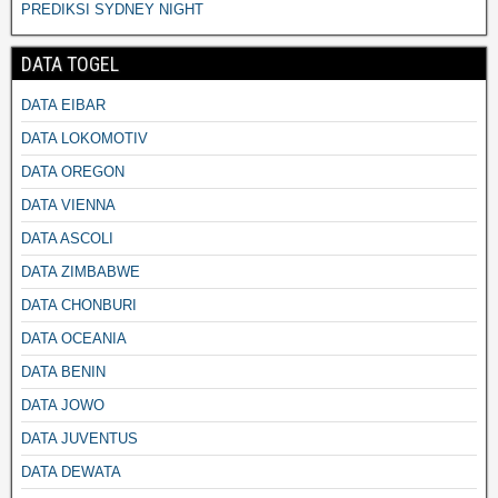
PREDIKSI SYDNEY NIGHT
DATA TOGEL
DATA EIBAR
DATA LOKOMOTIV
DATA OREGON
DATA VIENNA
DATA ASCOLI
DATA ZIMBABWE
DATA CHONBURI
DATA OCEANIA
DATA BENIN
DATA JOWO
DATA JUVENTUS
DATA DEWATA