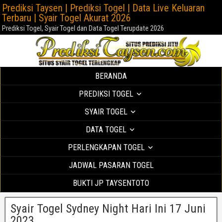
Prediksi Taysen | Prediksi Togel | Data Live Keluaran
Terbaru | Syair Togel Akurat 2026
Prediksi Togel, Syair Togel dan Data Togel Terupdate 2026
BERANDA
PREDIKSI TOGEL
SYAIR TOGEL
DATA TOGEL
PERLENGKAPAN TOGEL
JADWAL PASARAN TOGEL
BUKTI JP TAYSENTOTO
Syair Togel Sydney Night Hari Ini 17 Juni
2023