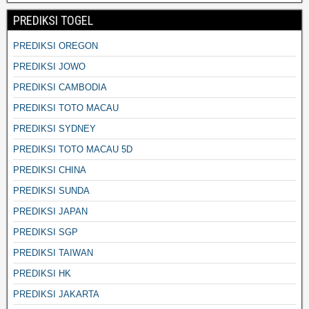
PREDIKSI TOGEL
PREDIKSI OREGON
PREDIKSI JOWO
PREDIKSI CAMBODIA
PREDIKSI TOTO MACAU
PREDIKSI SYDNEY
PREDIKSI TOTO MACAU 5D
PREDIKSI CHINA
PREDIKSI SUNDA
PREDIKSI JAPAN
PREDIKSI SGP
PREDIKSI TAIWAN
PREDIKSI HK
PREDIKSI JAKARTA