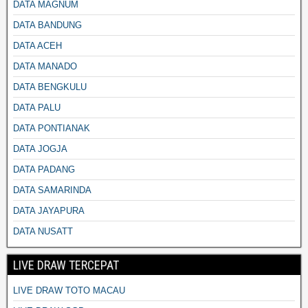
DATA MAGNUM
DATA BANDUNG
DATA ACEH
DATA MANADO
DATA BENGKULU
DATA PALU
DATA PONTIANAK
DATA JOGJA
DATA PADANG
DATA SAMARINDA
DATA JAYAPURA
DATA NUSATT
LIVE DRAW TERCEPAT
LIVE DRAW TOTO MACAU