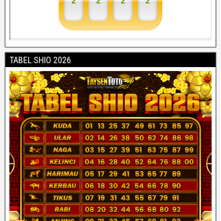
TABEL SHIO 2026