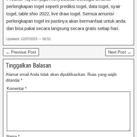
perlengkapan togel seperti prediksi togel, data togel, syair
togel, table shio 2022, live draw togel. Semua amunisi
perlengkapan togel ini pastinya akan bermanfaat untuk anda
dan bisa pakai secara langsung secara gratis setiap hari.
Updated: 12/07/2023 — 06:51
← Previous Post
Next Post →
Tinggalkan Balasan
Alamat email Anda tidak akan dipublikasikan.
Ruas yang wajib
ditandai
*
Komentar
*
Nama
*