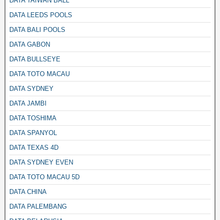
DATA TAIWAN BALL
DATA LEEDS POOLS
DATA BALI POOLS
DATA GABON
DATA BULLSEYE
DATA TOTO MACAU
DATA SYDNEY
DATA JAMBI
DATA TOSHIMA
DATA SPANYOL
DATA TEXAS 4D
DATA SYDNEY EVEN
DATA TOTO MACAU 5D
DATA CHINA
DATA PALEMBANG