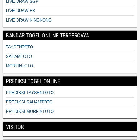
LIVE DRAW SGP
LIVE DRAW HK
LIVE DRAW KINGKONG
BANDAR TOGEL ONLINE TERPERCAYA
TAYSENTOTO
SAHAMTOTO
MORFINTOTO
PREDIKSI TOGEL ONLINE
PREDIKSI TAYSENTOTO
PREDIKSI SAHAMTOTO
PREDIKSI MORFINTOTO
VISITOR