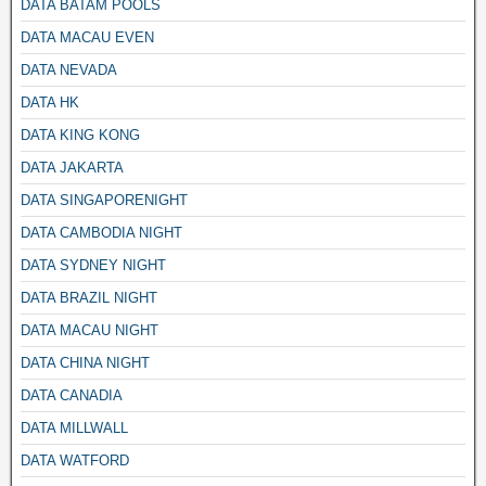
DATA BATAM POOLS
DATA MACAU EVEN
DATA NEVADA
DATA HK
DATA KING KONG
DATA JAKARTA
DATA SINGAPORENIGHT
DATA CAMBODIA NIGHT
DATA SYDNEY NIGHT
DATA BRAZIL NIGHT
DATA MACAU NIGHT
DATA CHINA NIGHT
DATA CANADIA
DATA MILLWALL
DATA WATFORD