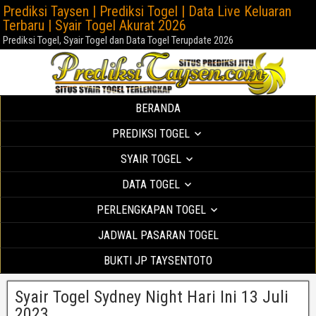
Prediksi Taysen | Prediksi Togel | Data Live Keluaran
Terbaru | Syair Togel Akurat 2026
Prediksi Togel, Syair Togel dan Data Togel Terupdate 2026
BERANDA
PREDIKSI TOGEL
SYAIR TOGEL
DATA TOGEL
PERLENGKAPAN TOGEL
JADWAL PASARAN TOGEL
BUKTI JP TAYSENTOTO
Syair Togel Sydney Night Hari Ini 13 Juli
2023