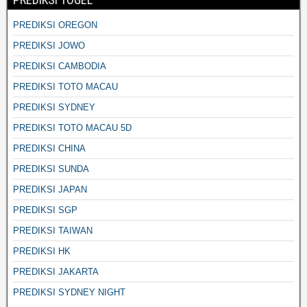
PREDIKSI OREGON
PREDIKSI JOWO
PREDIKSI CAMBODIA
PREDIKSI TOTO MACAU
PREDIKSI SYDNEY
PREDIKSI TOTO MACAU 5D
PREDIKSI CHINA
PREDIKSI SUNDA
PREDIKSI JAPAN
PREDIKSI SGP
PREDIKSI TAIWAN
PREDIKSI HK
PREDIKSI JAKARTA
PREDIKSI SYDNEY NIGHT