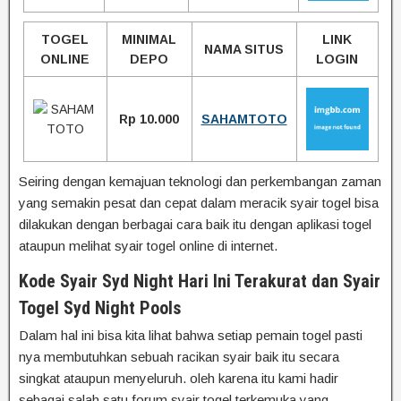
TOGEL
MINIMAL
LINK
NAMA SITUS
ONLINE
DEPO
LOGIN
Rp 10.000
SAHAMTOTO
Seiring dengan kemajuan teknologi dan perkembangan zaman
yang semakin pesat dan cepat dalam meracik syair togel bisa
dilakukan dengan berbagai cara baik itu dengan aplikasi togel
ataupun melihat syair togel online di internet.
Kode Syair Syd Night Hari Ini Terakurat dan Syair
Togel Syd Night Pools
Dalam hal ini bisa kita lihat bahwa setiap pemain togel pasti
nya membutuhkan sebuah racikan syair baik itu secara
singkat ataupun menyeluruh. oleh karena itu kami hadir
sebagai salah satu forum syair togel terkemuka yang