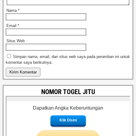
Nama
*
Email
*
Situs Web
Simpan nama, email, dan situs web saya pada peramban ini untuk
komentar saya berikutnya.
NOMOR TOGEL JITU