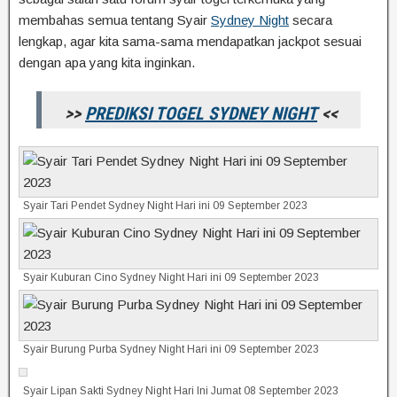
membahas semua tentang Syair
Sydney Night
secara
lengkap, agar kita sama-sama mendapatkan jackpot sesuai
dengan apa yang kita inginkan.
>>
PREDIKSI TOGEL SYDNEY NIGHT
<<
Syair Tari Pendet Sydney Night Hari ini 09 September 2023
Syair Kuburan Cino Sydney Night Hari ini 09 September 2023
Syair Burung Purba Sydney Night Hari ini 09 September 2023
Syair Lipan Sakti Sydney Night Hari Ini Jumat 08 September 2023