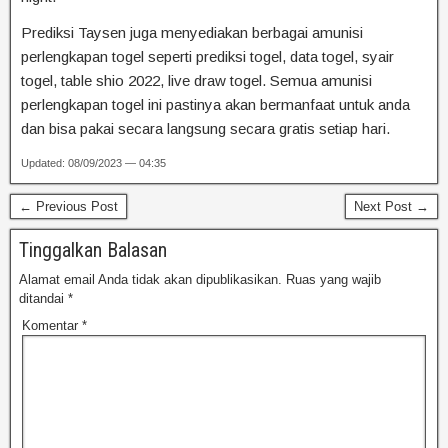
Prediksi Taysen juga menyediakan berbagai amunisi
perlengkapan togel seperti prediksi togel, data togel, syair
togel, table shio 2022, live draw togel. Semua amunisi
perlengkapan togel ini pastinya akan bermanfaat untuk anda
dan bisa pakai secara langsung secara gratis setiap hari.
Updated: 08/09/2023 — 04:35
← Previous Post
Next Post →
Tinggalkan Balasan
Alamat email Anda tidak akan dipublikasikan.
Ruas yang wajib
ditandai
*
Komentar
*