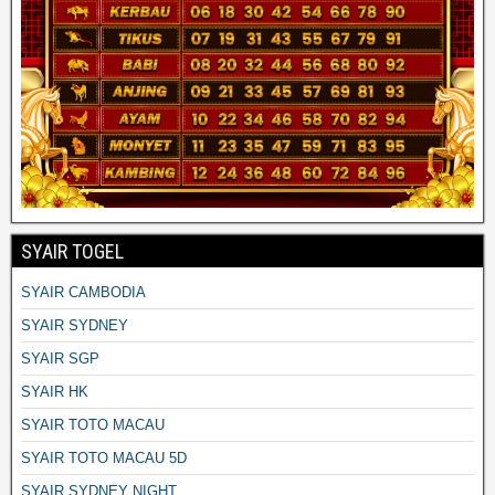
SYAIR TOGEL
SYAIR CAMBODIA
SYAIR SYDNEY
SYAIR SGP
SYAIR HK
SYAIR TOTO MACAU
SYAIR TOTO MACAU 5D
SYAIR SYDNEY NIGHT