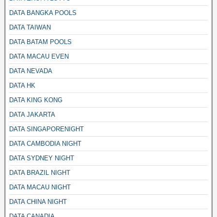
DATA BANGKA POOLS
DATA TAIWAN
DATA BATAM POOLS
DATA MACAU EVEN
DATA NEVADA
DATA HK
DATA KING KONG
DATA JAKARTA
DATA SINGAPORENIGHT
DATA CAMBODIA NIGHT
DATA SYDNEY NIGHT
DATA BRAZIL NIGHT
DATA MACAU NIGHT
DATA CHINA NIGHT
DATA CANADIA