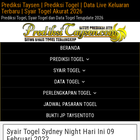
Prediksi Taysen | Prediksi Togel | Data Live Keluaran
Terbaru | Syair Togel Akurat 2026
Prediksi Togel, Syair Togel dan Data Togel Terupdate 2026
BERANDA
PREDIKSI TOGEL
SYAIR TOGEL
DATA TOGEL
PERLENGKAPAN TOGEL
JADWAL PASARAN TOGEL
BUKTI JP TAYSENTOTO
Syair Togel Sydney Night Hari Ini 09
Februari 2022