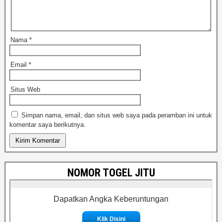
Nama
*
Email
*
Situs Web
Simpan nama, email, dan situs web saya pada peramban ini untuk
komentar saya berikutnya.
NOMOR TOGEL JITU