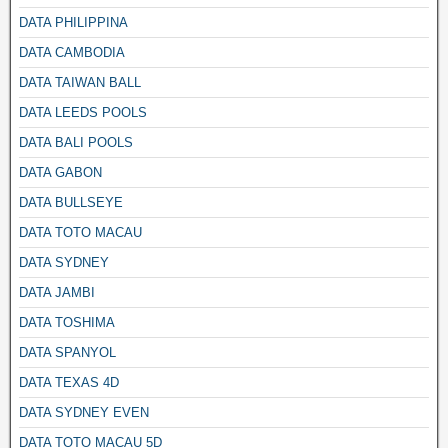
DATA PHILIPPINA
DATA CAMBODIA
DATA TAIWAN BALL
DATA LEEDS POOLS
DATA BALI POOLS
DATA GABON
DATA BULLSEYE
DATA TOTO MACAU
DATA SYDNEY
DATA JAMBI
DATA TOSHIMA
DATA SPANYOL
DATA TEXAS 4D
DATA SYDNEY EVEN
DATA TOTO MACAU 5D