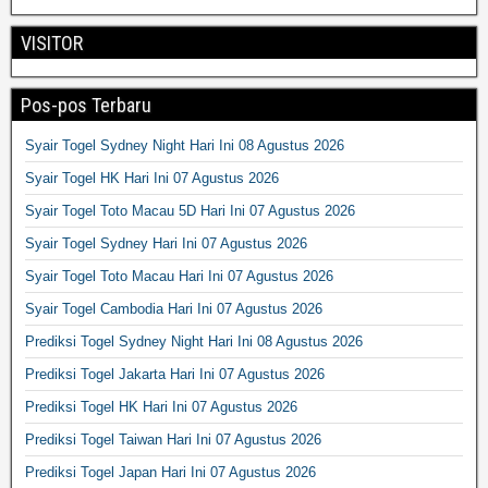
VISITOR
Pos-pos Terbaru
Syair Togel Sydney Night Hari Ini 08 Agustus 2026
Syair Togel HK Hari Ini 07 Agustus 2026
Syair Togel Toto Macau 5D Hari Ini 07 Agustus 2026
Syair Togel Sydney Hari Ini 07 Agustus 2026
Syair Togel Toto Macau Hari Ini 07 Agustus 2026
Syair Togel Cambodia Hari Ini 07 Agustus 2026
Prediksi Togel Sydney Night Hari Ini 08 Agustus 2026
Prediksi Togel Jakarta Hari Ini 07 Agustus 2026
Prediksi Togel HK Hari Ini 07 Agustus 2026
Prediksi Togel Taiwan Hari Ini 07 Agustus 2026
Prediksi Togel Japan Hari Ini 07 Agustus 2026