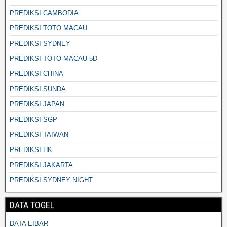
PREDIKSI CAMBODIA
PREDIKSI TOTO MACAU
PREDIKSI SYDNEY
PREDIKSI TOTO MACAU 5D
PREDIKSI CHINA
PREDIKSI SUNDA
PREDIKSI JAPAN
PREDIKSI SGP
PREDIKSI TAIWAN
PREDIKSI HK
PREDIKSI JAKARTA
PREDIKSI SYDNEY NIGHT
DATA TOGEL
DATA EIBAR