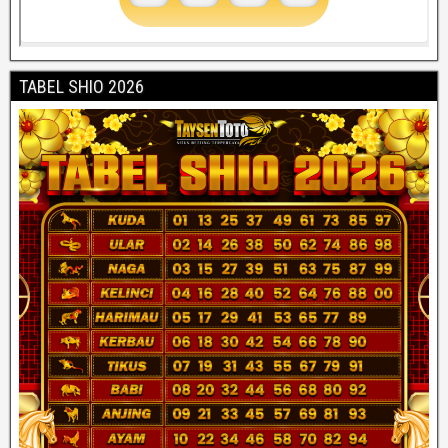
TABEL SHIO 2026