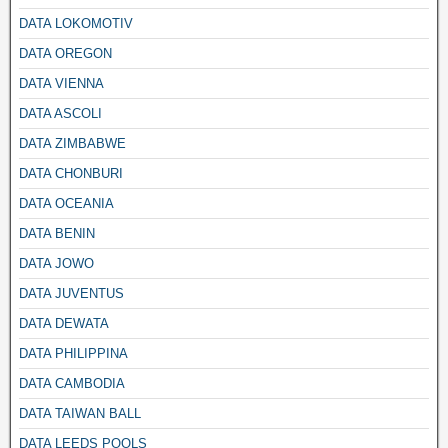
DATA LOKOMOTIV
DATA OREGON
DATA VIENNA
DATA ASCOLI
DATA ZIMBABWE
DATA CHONBURI
DATA OCEANIA
DATA BENIN
DATA JOWO
DATA JUVENTUS
DATA DEWATA
DATA PHILIPPINA
DATA CAMBODIA
DATA TAIWAN BALL
DATA LEEDS POOLS