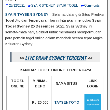
25/12/2021
SYAIR SYDNEY
,
SYAIR TOGEL
Comments
SYAIR TAYSEN SYDNEY
– Selamat datang di Situs Prediksi
Togel Jitu dan Terpercaya. Hari ini kita akan mengulas
Syair
Togel Sydney 25 Desember
2021. Syair Sydney ini
semata-mata hanya dibuat untuk membantu mempermudah
para pemain togel online dalam menebak secara tepat Angka
Keluaran Sydney.
>>
LIVE DRAW SYDNEY TERCEPAT
<<
BANDAR TOGEL ONLINE TERPERCAYA
TOGEL
MINIMAL
LINK
NAMA SITUS
ONLINE
DEPO
LOGIN
Rp 20.000
TAYSENTOTO