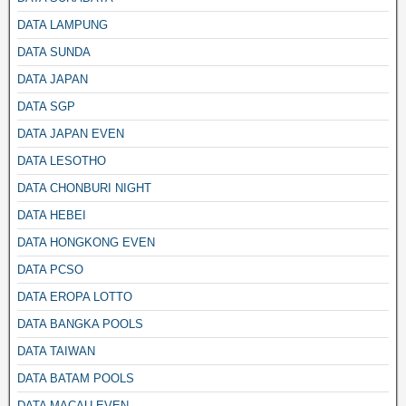
DATA LAMPUNG
DATA SUNDA
DATA JAPAN
DATA SGP
DATA JAPAN EVEN
DATA LESOTHO
DATA CHONBURI NIGHT
DATA HEBEI
DATA HONGKONG EVEN
DATA PCSO
DATA EROPA LOTTO
DATA BANGKA POOLS
DATA TAIWAN
DATA BATAM POOLS
DATA MACAU EVEN