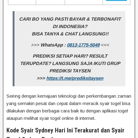
CARI BO YANG PASTI BAYAR & TERBONAFIT
DI INDONESIA?
BISA TANYA & CHAT LANGSUNG!!
>>>
WhatsApp :
0813-1775-5049
<<<
PREDIKSI SETIAP HARI? RESULT
TERUPDATE? LANGSUNG SAJA IKUTI GRUP
PREDIKSI TAYSEN
>>>
https://t.me/prediksitaysen
Seiring dengan kemajuan teknologi dan perkembangan zaman
yang semakin pesat dan cepat dalam meracik syair togel bisa
dilakukan dengan berbagai cara baik itu dengan aplikasi togel
ataupun melihat syair togel online di internet.
Kode Syair Sydney Hari Ini Terakurat dan Syair