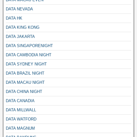
DATA NEVADA
DATA HK
DATA KING KONG
DATA JAKARTA
DATA SINGAPORENIGHT
DATA CAMBODIA NIGHT
DATA SYDNEY NIGHT
DATA BRAZIL NIGHT
DATA MACAU NIGHT
DATA CHINA NIGHT
DATA CANADIA
DATA MILLWALL
DATA WATFORD
DATA MAGNUM