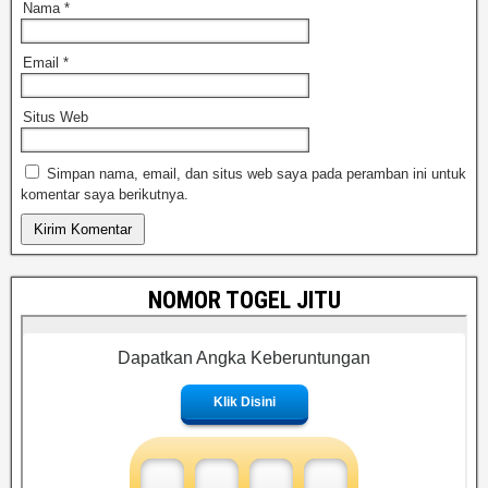
Nama
*
Email
*
Situs Web
Simpan nama, email, dan situs web saya pada peramban ini untuk
komentar saya berikutnya.
NOMOR TOGEL JITU