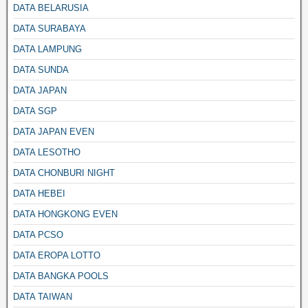
DATA BELARUSIA
DATA SURABAYA
DATA LAMPUNG
DATA SUNDA
DATA JAPAN
DATA SGP
DATA JAPAN EVEN
DATA LESOTHO
DATA CHONBURI NIGHT
DATA HEBEI
DATA HONGKONG EVEN
DATA PCSO
DATA EROPA LOTTO
DATA BANGKA POOLS
DATA TAIWAN