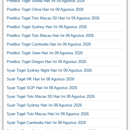
Prediksi Togel Sunda Hari Ini 09 Agustus 2026
Prediksi Togel China Hari Ini 09 Agustus 2026
Prediksi Togel Toto Macau 5D Hari Ini 09 Agustus 2026
Prediksi Togel Sydney Hari Ini 09 Agustus 2026
Prediksi Togel Toto Macau Hari Ini 09 Agustus 2026
Prediksi Togel Cambodia Hari Ini 09 Agustus 2026
Prediksi Togel Jowo Hari Ini 09 Agustus 2026
Prediksi Togel Oregon Hari Ini 09 Agustus 2026
Syair Togel Sydney Night Hari Ini 09 Agustus 2026
Syair Togel HK Hari Ini 08 Agustus 2026
Syair Togel SGP Hari Ini 08 Agustus 2026
Syair Togel Toto Macau 5D Hari Ini 08 Agustus 2026
Syair Togel Sydney Hari Ini 08 Agustus 2026
Syair Togel Toto Macau Hari Ini 08 Agustus 2026
Syair Togel Cambodia Hari Ini 08 Agustus 2026