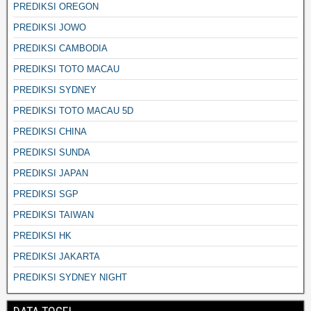
PREDIKSI OREGON
PREDIKSI JOWO
PREDIKSI CAMBODIA
PREDIKSI TOTO MACAU
PREDIKSI SYDNEY
PREDIKSI TOTO MACAU 5D
PREDIKSI CHINA
PREDIKSI SUNDA
PREDIKSI JAPAN
PREDIKSI SGP
PREDIKSI TAIWAN
PREDIKSI HK
PREDIKSI JAKARTA
PREDIKSI SYDNEY NIGHT