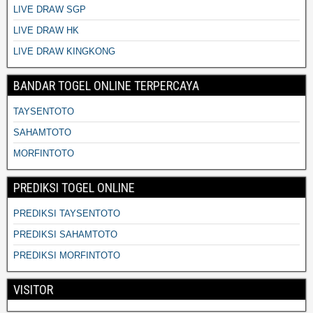
LIVE DRAW SGP
LIVE DRAW HK
LIVE DRAW KINGKONG
BANDAR TOGEL ONLINE TERPERCAYA
TAYSENTOTO
SAHAMTOTO
MORFINTOTO
PREDIKSI TOGEL ONLINE
PREDIKSI TAYSENTOTO
PREDIKSI SAHAMTOTO
PREDIKSI MORFINTOTO
VISITOR