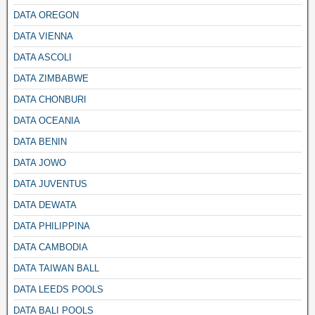
DATA OREGON
DATA VIENNA
DATA ASCOLI
DATA ZIMBABWE
DATA CHONBURI
DATA OCEANIA
DATA BENIN
DATA JOWO
DATA JUVENTUS
DATA DEWATA
DATA PHILIPPINA
DATA CAMBODIA
DATA TAIWAN BALL
DATA LEEDS POOLS
DATA BALI POOLS