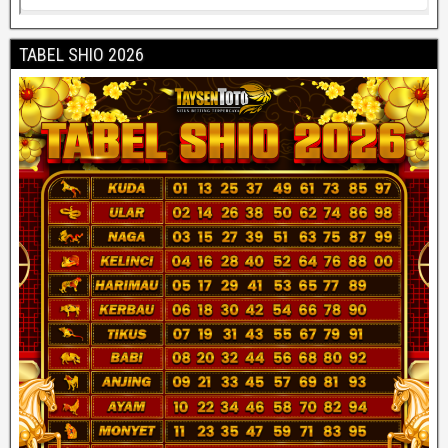
TABEL SHIO 2026