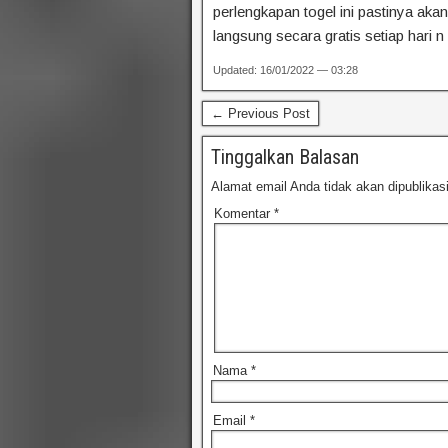
perlengkapan togel ini pastinya aka
langsung secara gratis setiap hari n
Updated: 16/01/2022 — 03:28
← Previous Post
Tinggalkan Balasan
Alamat email Anda tidak akan dipublikas
Komentar
*
Nama
*
Email
*