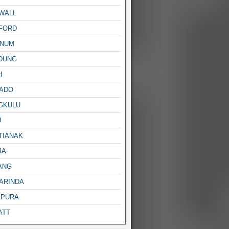
LWALL
FORD
GNUM
DUNG
H
NADO
GKULU
U
TIANAK
JA
ANG
ARINDA
APURA
ATT