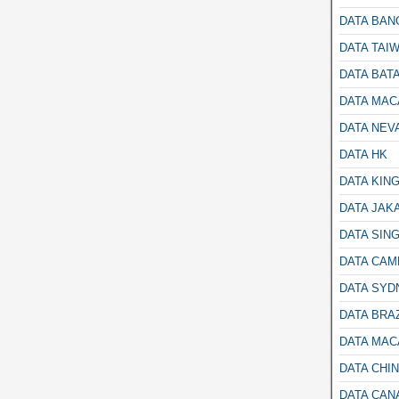
DATA BAN
DATA TAI
DATA BAT
DATA MAC
DATA NEV
DATA HK
DATA KIN
DATA JAK
DATA SIN
DATA CAM
DATA SYD
DATA BRAZ
DATA MAC
DATA CHIN
DATA CAN