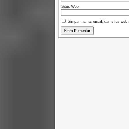
Situs Web
Simpan nama, email, dan situs web 