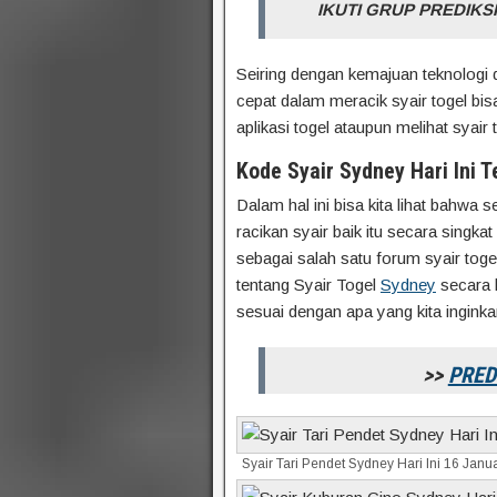
IKUTI GRUP PREDIKS
Seiring dengan kemajuan teknolog
cepat dalam meracik syair togel bis
aplikasi togel ataupun melihat syair t
Kode Syair Sydney Hari Ini 
Dalam hal ini bisa kita lihat bahwa
racikan syair baik itu secara singka
sebagai salah satu forum syair t
tentang Syair Togel
Sydney
secara 
sesuai dengan apa yang kita inginka
>>
PRED
Syair Tari Pendet Sydney Hari Ini 16 Janu