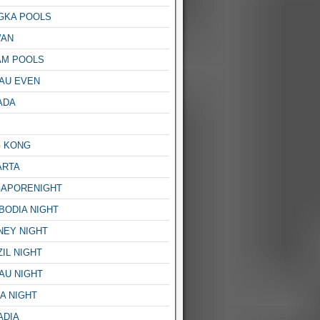
GKA POOLS
WAN
AM POOLS
AU EVEN
ADA
G KONG
ARTA
GAPORENIGHT
BODIA NIGHT
NEY NIGHT
IL NIGHT
AU NIGHT
A NIGHT
ADIA