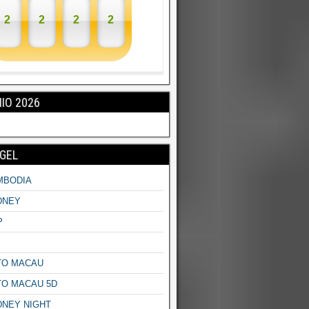
IO 2026
OGEL
MBODIA
DNEY
P
TO MACAU
TO MACAU 5D
DNEY NIGHT