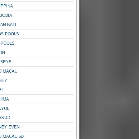
IPPINA
BODIA
WAN BALL
DS POOLS
I POOLS
ON
LSEYE
O MACAU
NEY
BI
HIMA
NYOL
AS 4D
NEY EVEN
O MACAU 5D