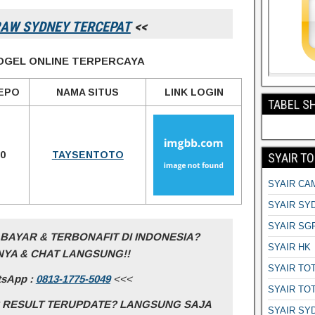
RAW SYDNEY TERCEPAT
<<
GEL ONLINE TERPERCAYA
DEPO
NAMA SITUS
LINK LOGIN
TABEL SH
00
TAYSENTOTO
SYAIR T
SYAIR CA
SYAIR SY
SYAIR SG
 BAYAR & TERBONAFIT DI INDONESIA?
SYAIR HK
NYA & CHAT LANGSUNG!!
SYAIR TO
sApp :
0813-1775-5049
<<<
SYAIR TO
I? RESULT TERUPDATE? LANGSUNG SAJA
SYAIR SY