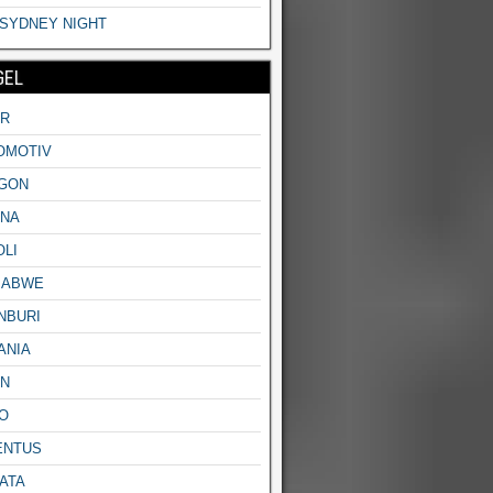
 SYDNEY NIGHT
GEL
AR
OMOTIV
EGON
NNA
OLI
BABWE
NBURI
ANIA
IN
O
ENTUS
ATA