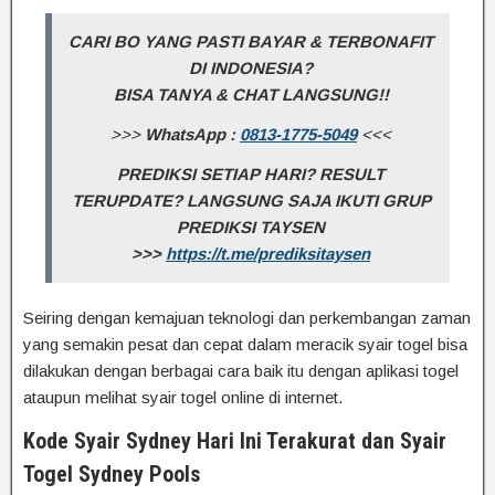
CARI BO YANG PASTI BAYAR & TERBONAFIT
DI INDONESIA?
BISA TANYA & CHAT LANGSUNG!!
>>>
WhatsApp :
0813-1775-5049
<<<
PREDIKSI SETIAP HARI? RESULT
TERUPDATE? LANGSUNG SAJA IKUTI GRUP
PREDIKSI TAYSEN
>>>
https://t.me/prediksitaysen
Seiring dengan kemajuan teknologi dan perkembangan zaman
yang semakin pesat dan cepat dalam meracik syair togel bisa
dilakukan dengan berbagai cara baik itu dengan aplikasi togel
ataupun melihat syair togel online di internet.
Kode Syair Sydney Hari Ini Terakurat dan Syair
Togel Sydney Pools