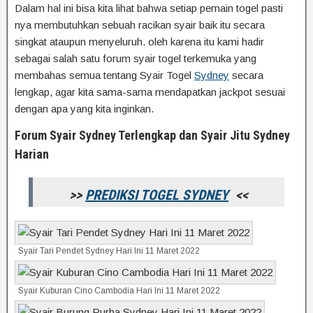
Dalam hal ini bisa kita lihat bahwa setiap pemain togel pasti
nya membutuhkan sebuah racikan syair baik itu secara
singkat ataupun menyeluruh. oleh karena itu kami hadir
sebagai salah satu forum syair togel terkemuka yang
membahas semua tentang Syair Togel
Sydney
secara
lengkap, agar kita sama-sama mendapatkan jackpot sesuai
dengan apa yang kita inginkan.
Forum Syair Sydney Terlengkap dan Syair Jitu Sydney
Harian
>>
PREDIKSI TOGEL SYDNEY
<<
Syair Tari Pendet Sydney Hari Ini 11 Maret 2022
Syair Kuburan Cino Cambodia Hari Ini 11 Maret 2022