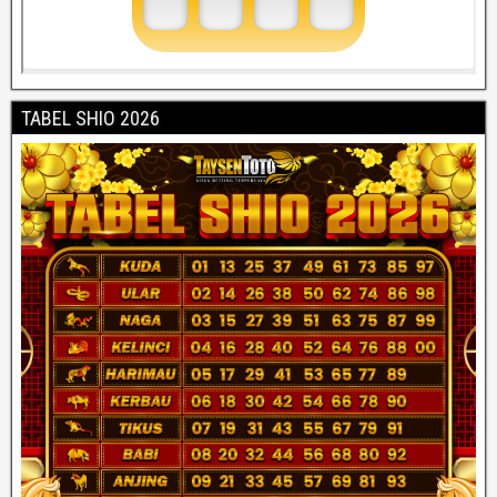
TABEL SHIO 2026