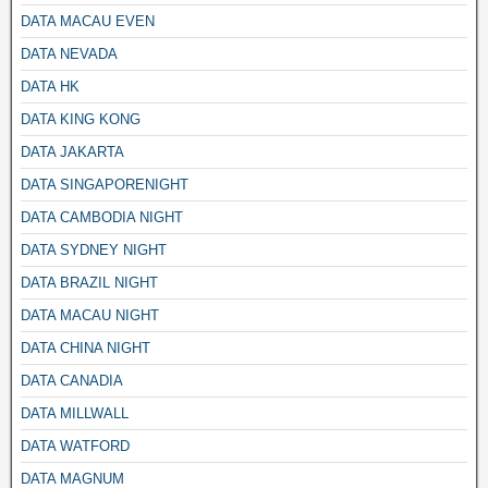
DATA MACAU EVEN
DATA NEVADA
DATA HK
DATA KING KONG
DATA JAKARTA
DATA SINGAPORENIGHT
DATA CAMBODIA NIGHT
DATA SYDNEY NIGHT
DATA BRAZIL NIGHT
DATA MACAU NIGHT
DATA CHINA NIGHT
DATA CANADIA
DATA MILLWALL
DATA WATFORD
DATA MAGNUM