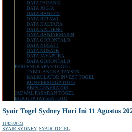
DATA PADANG
DATA JOGJA
DATA BANTEN
DATA BETAWI
DATA KALTARA
DATA KALTENG
DATA BANJARMASIN
DATA GORONTALO
DATA NUSATT
DATA NUSATB
DATA JAYAPURA
DATA GORONTALO
PERLENGKAPAN TOGEL
TABEL ANGKA TAYSEN
KALKULATOR INVEST TOGEL
KONVERSI SGP TOTO
BBFS GENERATOR
JADWAL PASARAN TOGEL
BUKTI JP TAYSENTOTO
Syair Togel Sydney Hari Ini 11 Agustus 20
11/08/2023
SYAIR SYDNEY
,
SYAIR TOGEL