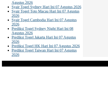
Agustus 2026
Syair Togel Sydney Hari Ini 07 Agustus 2026
Syair Togel Toto Macau Hari Ini 07 Agustus
2026
Syair Togel Cambodia Hari Ini 07 Agustus
2026
Prediksi Togel Sydney Night Hari Ini 08
Agustus 2026
Prediksi Togel Jakarta Hari Ini 07 Agustus
2026
Prediksi Togel HK Hari Ini 07 Agustus 2026
Prediksi Togel Taiwan Hari Ini 07 Agustus
2026
Prediksi Togel, Data Live Keluaran Terbaru, Syair Togel Akurat © 2