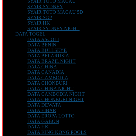
SYAIR TOTO MACAU
SYAIR SYDNEY
SYAIR TOTO MACAU 5D
SYAIR SGP
SYAIR HK
SYAIR SYDNEY NIGHT
DATA TOGEL
DATA ASCOLI
DATA BENIN
DATA BULLSEYE
DATA BELARUSIA
DATA BRAZIL NIGHT
DATA CHINA
DATA CANADIA
DATA CAMBODIA
DATA CHONBURI
DATA CHINA NIGHT
DATA CAMBODIA NIGHT
DATA CHONBURI NIGHT
DATA DEWATA
DATA EIBAR
DATA EROPA LOTTO
DATA GABON
DATA HK
DATA KING KONG POOLS