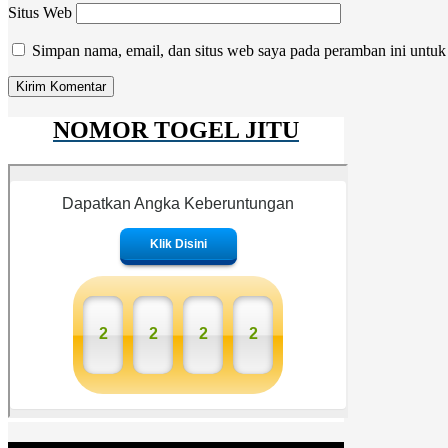
Situs Web
Simpan nama, email, dan situs web saya pada peramban ini untuk
NOMOR TOGEL JITU