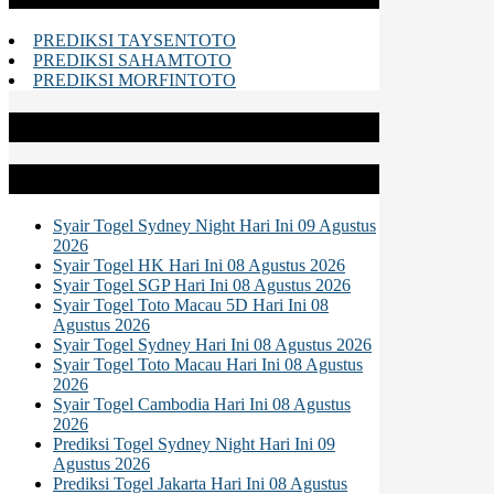
PREDIKSI TAYSENTOTO
PREDIKSI SAHAMTOTO
PREDIKSI MORFINTOTO
VISITOR
Pos-pos Terbaru
Syair Togel Sydney Night Hari Ini 09 Agustus
2026
Syair Togel HK Hari Ini 08 Agustus 2026
Syair Togel SGP Hari Ini 08 Agustus 2026
Syair Togel Toto Macau 5D Hari Ini 08
Agustus 2026
Syair Togel Sydney Hari Ini 08 Agustus 2026
Syair Togel Toto Macau Hari Ini 08 Agustus
2026
Syair Togel Cambodia Hari Ini 08 Agustus
2026
Prediksi Togel Sydney Night Hari Ini 09
Agustus 2026
Prediksi Togel Jakarta Hari Ini 08 Agustus