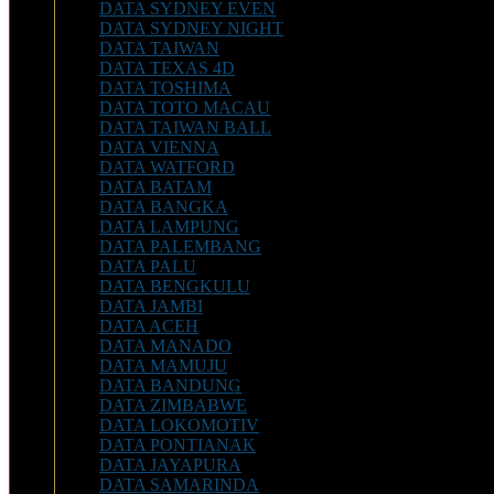
DATA SYDNEY EVEN
DATA SYDNEY NIGHT
DATA TAIWAN
DATA TEXAS 4D
DATA TOSHIMA
DATA TOTO MACAU
DATA TAIWAN BALL
DATA VIENNA
DATA WATFORD
DATA BATAM
DATA BANGKA
DATA LAMPUNG
DATA PALEMBANG
DATA PALU
DATA BENGKULU
DATA JAMBI
DATA ACEH
DATA MANADO
DATA MAMUJU
DATA BANDUNG
DATA ZIMBABWE
DATA LOKOMOTIV
DATA PONTIANAK
DATA JAYAPURA
DATA SAMARINDA