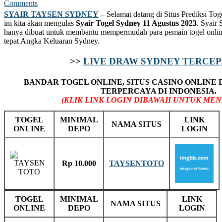
Comments
SYAIR TAYSEN SYDNEY
– Selamat datang di Situs Prediksi Toge
ini kita akan mengulas
Syair Togel Sydney 11 Agustus 2023
. Syair
hanya dibuat untuk membantu mempermudah para pemain togel onli
tepat Angka Keluaran Sydney.
>>
LIVE DRAW SYDNEY TERCEP
BANDAR TOGEL ONLINE, SITUS CASINO ONLINE 
TERPERCAYA DI INDONESIA.
(KLIK LINK LOGIN DIBAWAH UNTUK ME
TOGEL
MINIMAL
LINK
NAMA SITUS
ONLINE
DEPO
LOGIN
Rp 10.000
TAYSENTOTO
TOGEL
MINIMAL
LINK
NAMA SITUS
ONLINE
DEPO
LOGIN