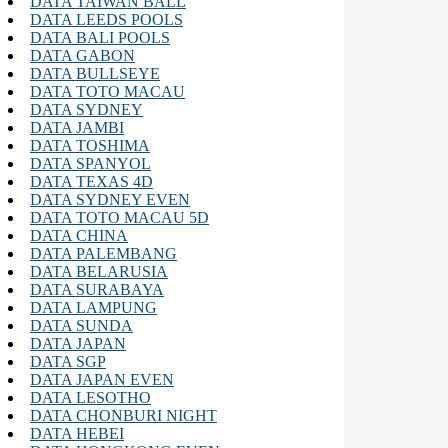
DATA TAIWAN BALL
DATA LEEDS POOLS
DATA BALI POOLS
DATA GABON
DATA BULLSEYE
DATA TOTO MACAU
DATA SYDNEY
DATA JAMBI
DATA TOSHIMA
DATA SPANYOL
DATA TEXAS 4D
DATA SYDNEY EVEN
DATA TOTO MACAU 5D
DATA CHINA
DATA PALEMBANG
DATA BELARUSIA
DATA SURABAYA
DATA LAMPUNG
DATA SUNDA
DATA JAPAN
DATA SGP
DATA JAPAN EVEN
DATA LESOTHO
DATA CHONBURI NIGHT
DATA HEBEI