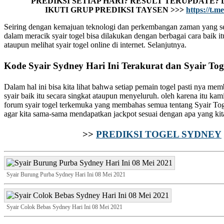
PREDIKSI SETIAP HARI? RESULT TERUPDATE?
IKUTI GRUP PREDIKSI TAYSEN >>>
https://t.m
Seiring dengan kemajuan teknologi dan perkembangan zaman yang se
dalam meracik syair togel bisa dilakukan dengan berbagai cara baik it
ataupun melihat syair togel online di internet. Selanjutnya.
Kode Syair Sydney Hari Ini Terakurat dan Syair Tog
Dalam hal ini bisa kita lihat bahwa setiap pemain togel pasti nya me
syair baik itu secara singkat ataupun menyeluruh. oleh karena itu kami
forum syair togel terkemuka yang membahas semua tentang Syair To
agar kita sama-sama mendapatkan jackpot sesuai dengan apa yang kit
>>
PREDIKSI TOGEL SYDNEY
Syair Burung Purba Sydney Hari Ini 08 Mei 2021
Syair Colok Bebas Sydney Hari Ini 08 Mei 2021