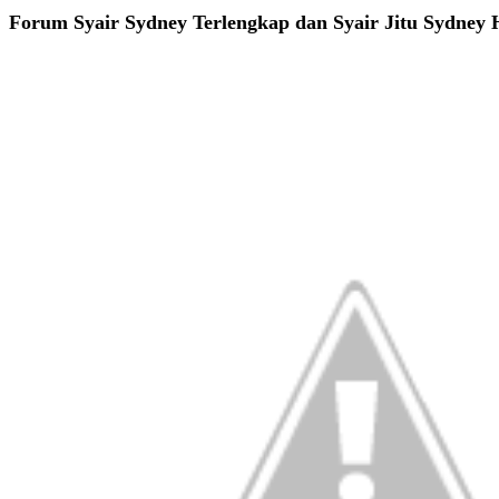
Forum Syair Sydney Terlengkap dan Syair Jitu Sydney 