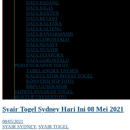
DATA PADANG
DATA JOGJA
DATA BANTEN
DATA BETAWI
DATA KALTARA
DATA KALTENG
DATA BANJARMASIN
DATA GORONTALO
DATA NUSATT
DATA NUSATB
DATA JAYAPURA
DATA GORONTALO
PERLENGKAPAN TOGEL
TABEL ANGKA TAYSEN
KALKULATOR INVEST TOGEL
KONVERSI SGP TOTO
BBFS GENERATOR
JADWAL PASARAN TOGEL
BUKTI JP TAYSENTOTO
Syair Togel Sydney Hari Ini 08 Mei 2021
08/05/2021
SYAIR SYDNEY
,
SYAIR TOGEL