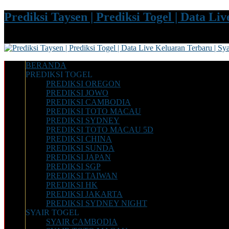
Prediksi Taysen | Prediksi Togel | Data Li
Prediksi Togel, Syair Togel dan Data Togel Terupdate 2026
BERANDA
PREDIKSI TOGEL
PREDIKSI OREGON
PREDIKSI JOWO
PREDIKSI CAMBODIA
PREDIKSI TOTO MACAU
PREDIKSI SYDNEY
PREDIKSI TOTO MACAU 5D
PREDIKSI CHINA
PREDIKSI SUNDA
PREDIKSI JAPAN
PREDIKSI SGP
PREDIKSI TAIWAN
PREDIKSI HK
PREDIKSI JAKARTA
PREDIKSI SYDNEY NIGHT
SYAIR TOGEL
SYAIR CAMBODIA