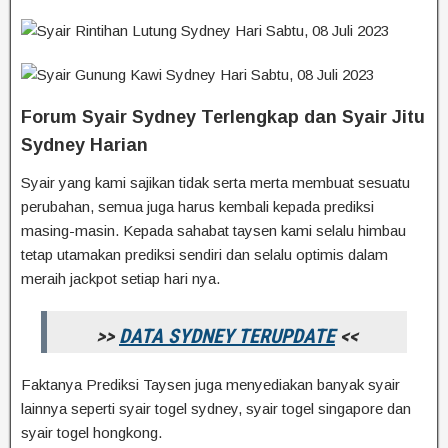
Forum Syair Sydney Terlengkap dan Syair Jitu
Sydney Harian
Syair yang kami sajikan tidak serta merta membuat sesuatu
perubahan, semua juga harus kembali kepada prediksi
masing-masin. Kepada sahabat taysen kami selalu himbau
tetap utamakan prediksi sendiri dan selalu optimis dalam
meraih jackpot setiap hari nya.
>>
DATA SYDNEY TERUPDATE
<<
Faktanya Prediksi Taysen juga menyediakan banyak syair
lainnya seperti syair togel sydney, syair togel singapore dan
syair togel hongkong.