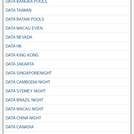
DATA BANGKA POOLS
DATA TAIWAN
DATA BATAM POOLS
DATA MACAU EVEN
DATA NEVADA
DATA HK
DATA KING KONG
DATA JAKARTA
DATA SINGAPORENIGHT
DATA CAMBODIA NIGHT
DATA SYDNEY NIGHT
DATA BRAZIL NIGHT
DATA MACAU NIGHT
DATA CHINA NIGHT
DATA CANADIA