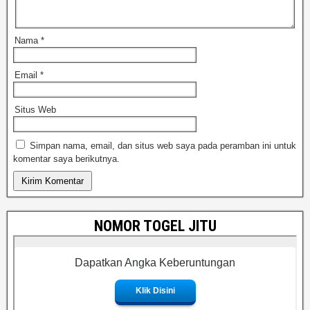
Nama
*
Email
*
Situs Web
Simpan nama, email, dan situs web saya pada peramban ini untuk
komentar saya berikutnya.
NOMOR TOGEL JITU