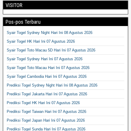
VISITOR
Pos-pos Terbaru
Syair Togel Sydney Night Hari Ini 08 Agustus 2026
Syair Togel HK Hari Ini 07 Agustus 2026
Syair Togel Toto Macau 5D Hari Ini 07 Agustus 2026
Syair Togel Sydney Hari Ini 07 Agustus 2026
Syair Togel Toto Macau Hari Ini 07 Agustus 2026
Syair Togel Cambodia Hari Ini 07 Agustus 2026
Prediksi Togel Sydney Night Hari Ini 08 Agustus 2026
Prediksi Togel Jakarta Hari Ini 07 Agustus 2026
Prediksi Togel HK Hari Ini 07 Agustus 2026
Prediksi Togel Taiwan Hari Ini 07 Agustus 2026
Prediksi Togel Japan Hari Ini 07 Agustus 2026
Prediksi Togel Sunda Hari Ini 07 Agustus 2026