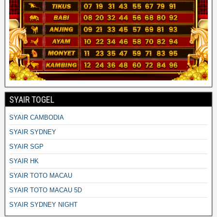
SYAIR TOGEL
SYAIR CAMBODIA
SYAIR SYDNEY
SYAIR SGP
SYAIR HK
SYAIR TOTO MACAU
SYAIR TOTO MACAU 5D
SYAIR SYDNEY NIGHT