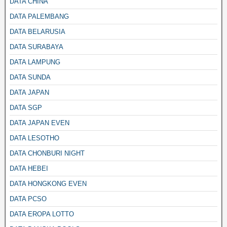
DATA CHINA
DATA PALEMBANG
DATA BELARUSIA
DATA SURABAYA
DATA LAMPUNG
DATA SUNDA
DATA JAPAN
DATA SGP
DATA JAPAN EVEN
DATA LESOTHO
DATA CHONBURI NIGHT
DATA HEBEI
DATA HONGKONG EVEN
DATA PCSO
DATA EROPA LOTTO