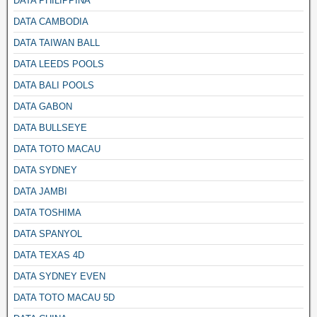
DATA PHILIPPINA
DATA CAMBODIA
DATA TAIWAN BALL
DATA LEEDS POOLS
DATA BALI POOLS
DATA GABON
DATA BULLSEYE
DATA TOTO MACAU
DATA SYDNEY
DATA JAMBI
DATA TOSHIMA
DATA SPANYOL
DATA TEXAS 4D
DATA SYDNEY EVEN
DATA TOTO MACAU 5D