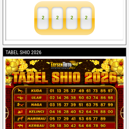
TABEL SHIO 2026