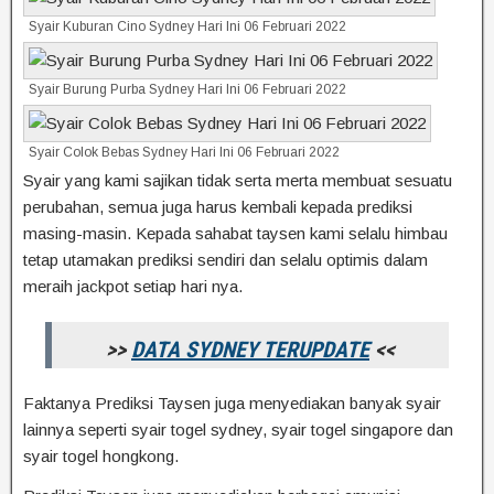
Syair Kuburan Cino Sydney Hari Ini 06 Februari 2022
Syair Burung Purba Sydney Hari Ini 06 Februari 2022
Syair Colok Bebas Sydney Hari Ini 06 Februari 2022
Syair yang kami sajikan tidak serta merta membuat sesuatu
perubahan, semua juga harus kembali kepada prediksi
masing-masin. Kepada sahabat taysen kami selalu himbau
tetap utamakan prediksi sendiri dan selalu optimis dalam
meraih jackpot setiap hari nya.
>>
DATA SYDNEY TERUPDATE
<<
Faktanya Prediksi Taysen juga menyediakan banyak syair
lainnya seperti syair togel sydney, syair togel singapore dan
syair togel hongkong.