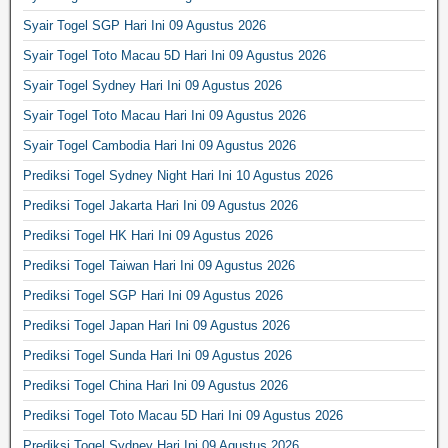
Syair Togel SGP Hari Ini 09 Agustus 2026
Syair Togel Toto Macau 5D Hari Ini 09 Agustus 2026
Syair Togel Sydney Hari Ini 09 Agustus 2026
Syair Togel Toto Macau Hari Ini 09 Agustus 2026
Syair Togel Cambodia Hari Ini 09 Agustus 2026
Prediksi Togel Sydney Night Hari Ini 10 Agustus 2026
Prediksi Togel Jakarta Hari Ini 09 Agustus 2026
Prediksi Togel HK Hari Ini 09 Agustus 2026
Prediksi Togel Taiwan Hari Ini 09 Agustus 2026
Prediksi Togel SGP Hari Ini 09 Agustus 2026
Prediksi Togel Japan Hari Ini 09 Agustus 2026
Prediksi Togel Sunda Hari Ini 09 Agustus 2026
Prediksi Togel China Hari Ini 09 Agustus 2026
Prediksi Togel Toto Macau 5D Hari Ini 09 Agustus 2026
Prediksi Togel Sydney Hari Ini 09 Agustus 2026