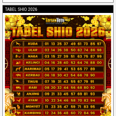
TABEL SHIO 2026