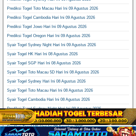
Prediksi Togel Toto Macau Hari Ini 09 Agustus 2026
Prediksi Togel Cambodia Hari Ini 09 Agustus 2026
Prediksi Togel Jowo Hari Ini 09 Agustus 2026
Prediksi Togel Oregon Hari Ini 09 Agustus 2026
Syair Togel Sydney Night Hari Ini 09 Agustus 2026
Syair Togel HK Hari Ini 08 Agustus 2026
Syair Togel SGP Hari Ini 08 Agustus 2026
Syair Togel Toto Macau 5D Hari Ini 08 Agustus 2026
Syair Togel Sydney Hari Ini 08 Agustus 2026
Syair Togel Toto Macau Hari Ini 08 Agustus 2026
Syair Togel Cambodia Hari Ini 08 Agustus 2026
Prediksi Togel Sydney Night Hari Ini 09 Agustus 2026
Prediksi Togel Jakarta Hari Ini 08 Agustus 2026
Prediksi Togel HK Hari Ini 08 Agustus 2026