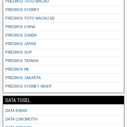
PREDIKSI TOTO MACAU
PREDIKSI SYDNEY
PREDIKSI TOTO MACAU 5D
PREDIKSI CHINA
PREDIKSI SUNDA
PREDIKSI JAPAN
PREDIKSI SGP
PREDIKSI TAIWAN
PREDIKSI HK
PREDIKSI JAKARTA
PREDIKSI SYDNEY NIGHT
DATA TOGEL
DATA EIBAR
DATA LOKOMOTIV