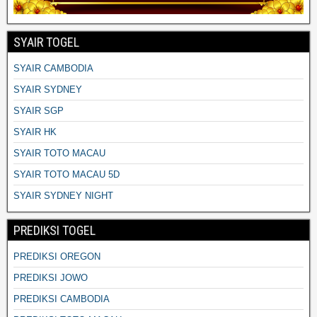
SYAIR TOGEL
SYAIR CAMBODIA
SYAIR SYDNEY
SYAIR SGP
SYAIR HK
SYAIR TOTO MACAU
SYAIR TOTO MACAU 5D
SYAIR SYDNEY NIGHT
PREDIKSI TOGEL
PREDIKSI OREGON
PREDIKSI JOWO
PREDIKSI CAMBODIA