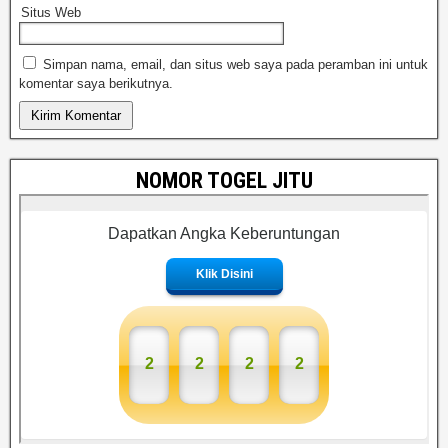
Situs Web
Simpan nama, email, dan situs web saya pada peramban ini untuk
komentar saya berikutnya.
NOMOR TOGEL JITU