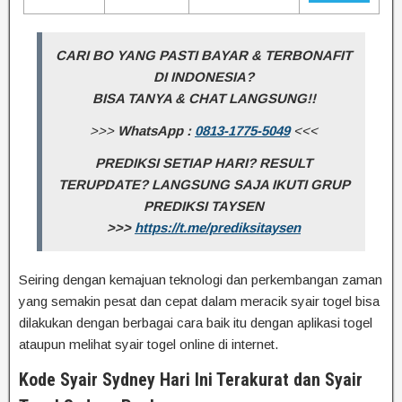
CARI BO YANG PASTI BAYAR & TERBONAFIT
DI INDONESIA?
BISA TANYA & CHAT LANGSUNG!!
>>>
WhatsApp :
0813-1775-5049
<<<
PREDIKSI SETIAP HARI? RESULT
TERUPDATE? LANGSUNG SAJA IKUTI GRUP
PREDIKSI TAYSEN
>>>
https://t.me/prediksitaysen
Seiring dengan kemajuan teknologi dan perkembangan zaman
yang semakin pesat dan cepat dalam meracik syair togel bisa
dilakukan dengan berbagai cara baik itu dengan aplikasi togel
ataupun melihat syair togel online di internet.
Kode Syair Sydney Hari Ini Terakurat dan Syair