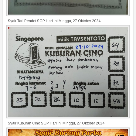
Syair Tari Pendet SGP Hari Ini Minggu, 27 Oktober 2024
Syair Kuburan Cino SGP Hari ini Minggu, 27 Oktober 2024