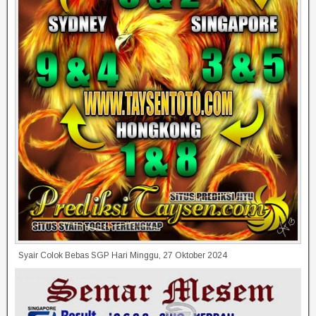
Syair Colok Bebas SGP Hari Minggu, 27 Oktober 2024