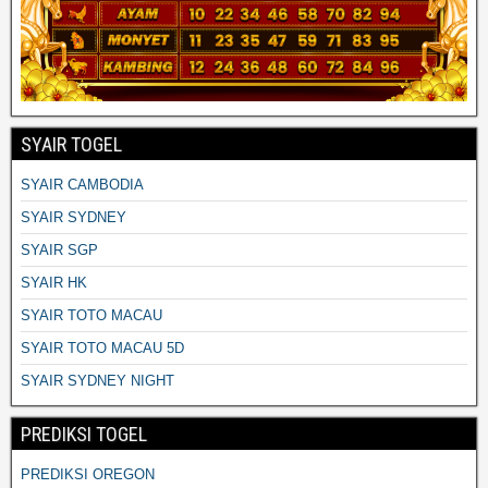
SYAIR TOGEL
SYAIR CAMBODIA
SYAIR SYDNEY
SYAIR SGP
SYAIR HK
SYAIR TOTO MACAU
SYAIR TOTO MACAU 5D
SYAIR SYDNEY NIGHT
PREDIKSI TOGEL
PREDIKSI OREGON