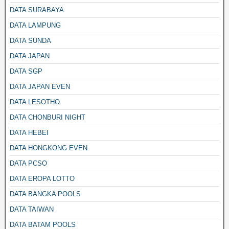
DATA SURABAYA
DATA LAMPUNG
DATA SUNDA
DATA JAPAN
DATA SGP
DATA JAPAN EVEN
DATA LESOTHO
DATA CHONBURI NIGHT
DATA HEBEI
DATA HONGKONG EVEN
DATA PCSO
DATA EROPA LOTTO
DATA BANGKA POOLS
DATA TAIWAN
DATA BATAM POOLS