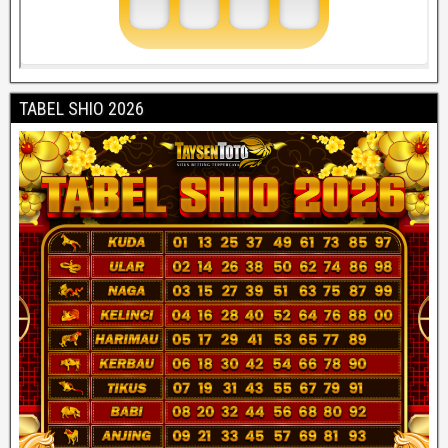
TABEL SHIO 2026