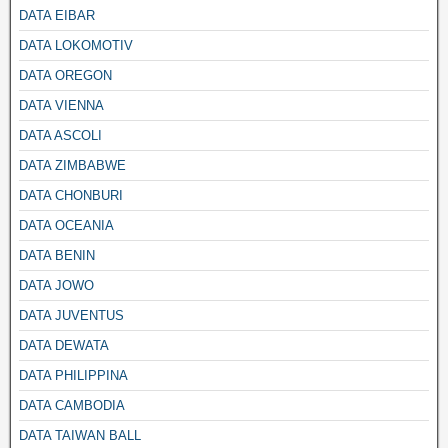
DATA EIBAR
DATA LOKOMOTIV
DATA OREGON
DATA VIENNA
DATA ASCOLI
DATA ZIMBABWE
DATA CHONBURI
DATA OCEANIA
DATA BENIN
DATA JOWO
DATA JUVENTUS
DATA DEWATA
DATA PHILIPPINA
DATA CAMBODIA
DATA TAIWAN BALL