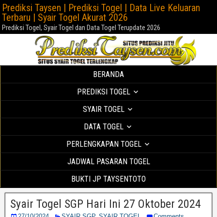
Prediksi Taysen | Prediksi Togel | Data Live Keluaran
Terbaru | Syair Togel Akurat 2026
Prediksi Togel, Syair Togel dan Data Togel Terupdate 2026
BERANDA
PREDIKSI TOGEL
SYAIR TOGEL
DATA TOGEL
PERLENGKAPAN TOGEL
JADWAL PASARAN TOGEL
BUKTI JP TAYSENTOTO
Syair Togel SGP Hari Ini 27 Oktober 2024
27/10/2024
SYAIR SGP
,
SYAIR TOGEL
Comments