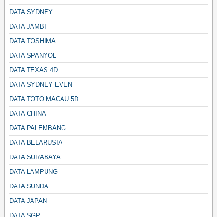
DATA SYDNEY
DATA JAMBI
DATA TOSHIMA
DATA SPANYOL
DATA TEXAS 4D
DATA SYDNEY EVEN
DATA TOTO MACAU 5D
DATA CHINA
DATA PALEMBANG
DATA BELARUSIA
DATA SURABAYA
DATA LAMPUNG
DATA SUNDA
DATA JAPAN
DATA SGP