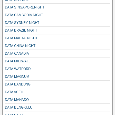
DATA SINGAPORENIGHT
DATA CAMBODIA NIGHT
DATA SYDNEY NIGHT
DATA BRAZIL NIGHT
DATA MACAU NIGHT
DATA CHINA NIGHT
DATA CANADIA
DATA MILLWALL
DATA WATFORD
DATA MAGNUM
DATA BANDUNG
DATA ACEH
DATA MANADO
DATA BENGKULU