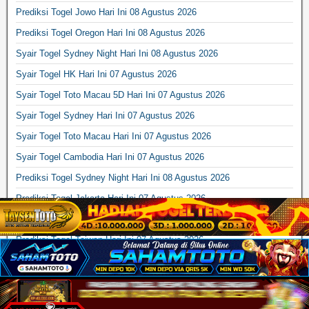
Prediksi Togel Jowo Hari Ini 08 Agustus 2026
Prediksi Togel Oregon Hari Ini 08 Agustus 2026
Syair Togel Sydney Night Hari Ini 08 Agustus 2026
Syair Togel HK Hari Ini 07 Agustus 2026
Syair Togel Toto Macau 5D Hari Ini 07 Agustus 2026
Syair Togel Sydney Hari Ini 07 Agustus 2026
Syair Togel Toto Macau Hari Ini 07 Agustus 2026
Syair Togel Cambodia Hari Ini 07 Agustus 2026
Prediksi Togel Sydney Night Hari Ini 08 Agustus 2026
Prediksi Togel Jakarta Hari Ini 07 Agustus 2026
Prediksi Togel HK Hari Ini 07 Agustus 2026
Prediksi Togel Taiwan Hari Ini 07 Agustus 2026
Prediksi Togel, Data Live Keluaran Terbaru, Syair Togel Akurat © 2025