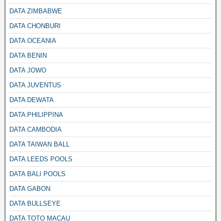
DATA ZIMBABWE
DATA CHONBURI
DATA OCEANIA
DATA BENIN
DATA JOWO
DATA JUVENTUS
DATA DEWATA
DATA PHILIPPINA
DATA CAMBODIA
DATA TAIWAN BALL
DATA LEEDS POOLS
DATA BALI POOLS
DATA GABON
DATA BULLSEYE
DATA TOTO MACAU