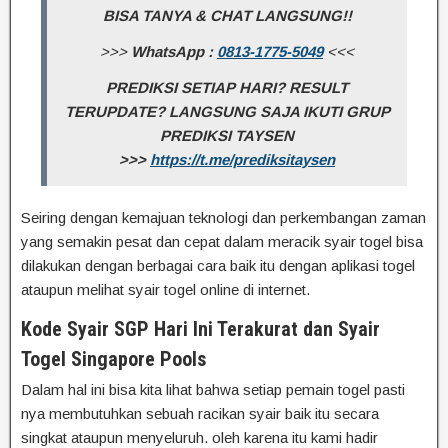
BISA TANYA & CHAT LANGSUNG!!
>>>
WhatsApp :
0813-1775-5049
<<<
PREDIKSI SETIAP HARI? RESULT
TERUPDATE? LANGSUNG SAJA IKUTI GRUP
PREDIKSI TAYSEN
>>>
https://t.me/prediksitaysen
Seiring dengan kemajuan teknologi dan perkembangan zaman
yang semakin pesat dan cepat dalam meracik syair togel bisa
dilakukan dengan berbagai cara baik itu dengan aplikasi togel
ataupun melihat syair togel online di internet.
Kode Syair SGP Hari Ini Terakurat dan Syair
Togel Singapore Pools
Dalam hal ini bisa kita lihat bahwa setiap pemain togel pasti
nya membutuhkan sebuah racikan syair baik itu secara
singkat ataupun menyeluruh. oleh karena itu kami hadir