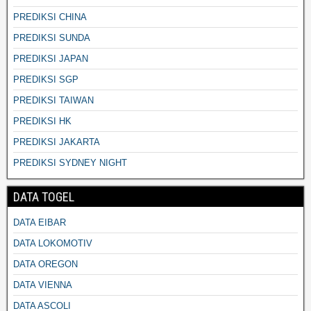
PREDIKSI CHINA
PREDIKSI SUNDA
PREDIKSI JAPAN
PREDIKSI SGP
PREDIKSI TAIWAN
PREDIKSI HK
PREDIKSI JAKARTA
PREDIKSI SYDNEY NIGHT
DATA TOGEL
DATA EIBAR
DATA LOKOMOTIV
DATA OREGON
DATA VIENNA
DATA ASCOLI