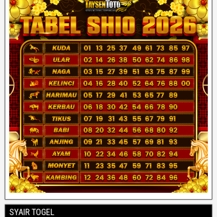
SYAIR TOGEL