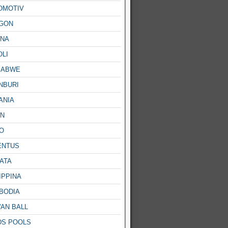
OMOTIV
EGON
NNA
OLI
BABWE
NBURI
ANIA
IN
O
ENTUS
ATA
IPPINA
BODIA
WAN BALL
DS POOLS