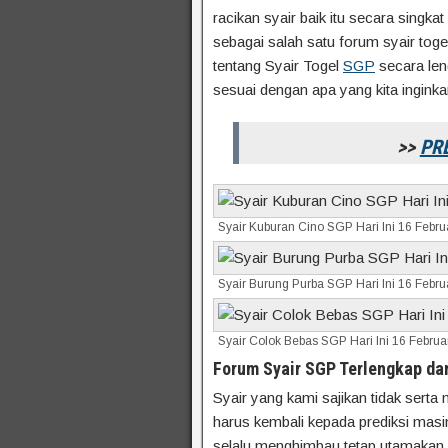
racikan syair baik itu secara singka
sebagai salah satu forum syair t
tentang Syair Togel
SGP
secara len
sesuai dengan apa yang kita inginka
>>
PR
Syair Kuburan Cino SGP Hari Ini 16 Febru
Syair Burung Purba SGP Hari Ini 16 Febru
Syair Colok Bebas SGP Hari Ini 16 Februa
Forum Syair SGP Terlengkap dan
Syair yang kami sajikan tidak sert
harus kembali kepada prediksi masi
selalu menghimbau tetap utamakan p