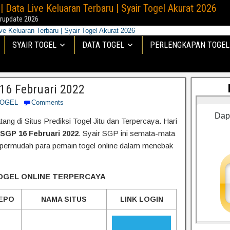
 | Data Live Keluaran Terbaru | Syair Togel Akurat 2026
Terupdate 2026
SYAIR TOGEL
DATA TOGEL
PERLENGKAPAN TOGEL
 16 Februari 2022
TOGEL
Comments
ang di Situs Prediksi Togel Jitu dan Terpercaya. Hari
 SGP 16 Februari 2022
. Syair SGP ini semata-mata
ermudah para pemain togel online dalam menebak
GEL ONLINE TERPERCAYA
DEPO
NAMA SITUS
LINK LOGIN