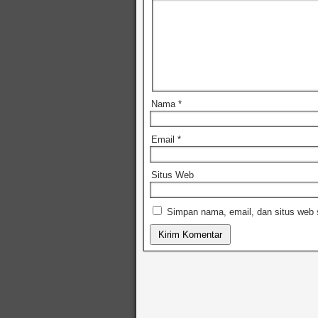
Nama
*
Email
*
Situs Web
Simpan nama, email, dan situs web 