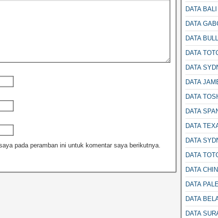
DATA BAL
DATA GAB
DATA BUL
DATA TOT
DATA SYD
DATA JAM
DATA TOS
DATA SPA
DATA TEX
DATA SYD
saya pada peramban ini untuk komentar saya berikutnya.
DATA TOT
DATA CHI
DATA PAL
DATA BEL
DATA SUR