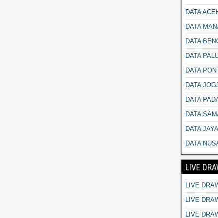
DATA ACE
DATA MA
DATA BEN
DATA PAL
DATA PON
DATA JOG
DATA PAD
DATA SAM
DATA JAY
DATA NUS
LIVE DR
LIVE DRA
LIVE DRA
LIVE DRA