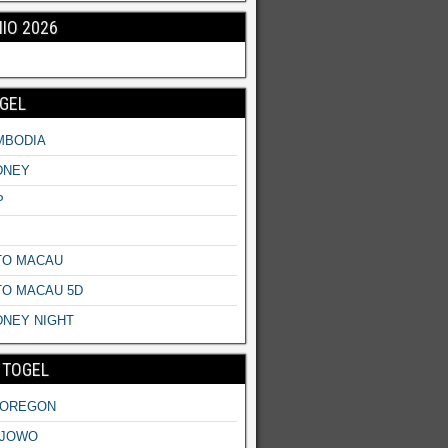
IO 2026
OGEL
MBODIA
DNEY
P
TO MACAU
TO MACAU 5D
DNEY NIGHT
 TOGEL
 OREGON
 JOWO