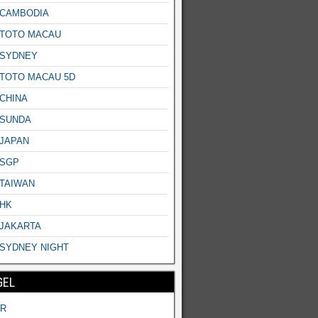
 CAMBODIA
 TOTO MACAU
 SYDNEY
 TOTO MACAU 5D
 CHINA
 SUNDA
 JAPAN
 SGP
 TAIWAN
 HK
 JAKARTA
 SYDNEY NIGHT
GEL
AR