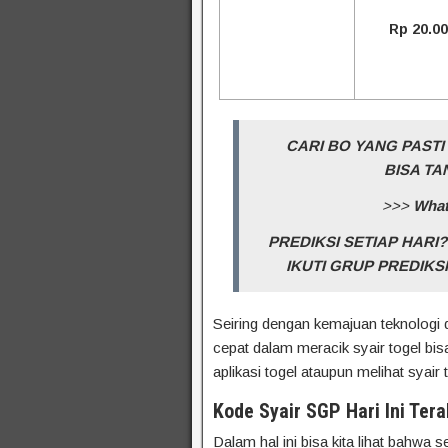
Rp 20.0
CARI BO YANG PASTI
BISA TA
>>>
What
PREDIKSI SETIAP HAR
IKUTI GRUP PREDIKS
Seiring dengan kemajuan teknolog
cepat dalam meracik syair togel bis
aplikasi togel ataupun melihat syair t
Kode Syair SGP Hari Ini Ter
Dalam hal ini bisa kita lihat bahwa