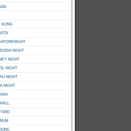
ADA
G KONG
ARTA
GAPORENIGHT
BODIA NIGHT
NEY NIGHT
IL NIGHT
AU NIGHT
A NIGHT
ADIA
LWALL
FORD
GNUM
DUNG