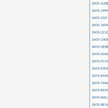
DATA SUN
DATA JAP
DATA SGP
DATA JAP
DATA LES
DATA CHO
DATA HEB
DATA HO
DATA PCS
DATA ERO
DATA BAN
DATA TAI
DATA BAT
DATA MAC
DATA NEV