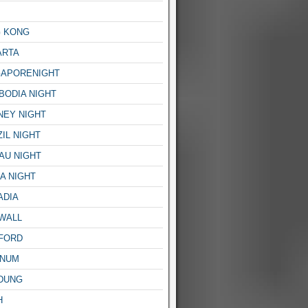
G KONG
ARTA
GAPORENIGHT
BODIA NIGHT
NEY NIGHT
IL NIGHT
AU NIGHT
A NIGHT
ADIA
LWALL
FORD
GNUM
DUNG
H