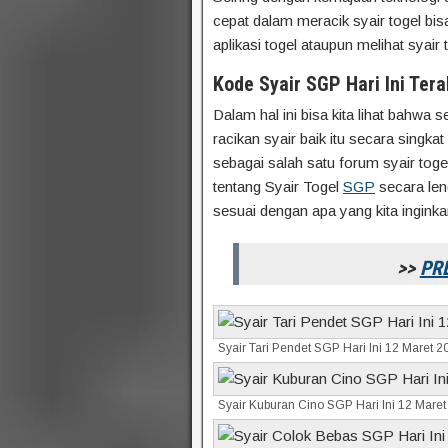
cepat dalam meracik syair togel bis
aplikasi togel ataupun melihat syair t
Kode Syair SGP Hari Ini Ter
Dalam hal ini bisa kita lihat bahwa
racikan syair baik itu secara singka
sebagai salah satu forum syair t
tentang Syair Togel
SGP
secara len
sesuai dengan apa yang kita inginka
>>
PR
Syair Tari Pendet SGP Hari Ini 12 Maret 2
Syair Kuburan Cino SGP Hari Ini 12 Mare