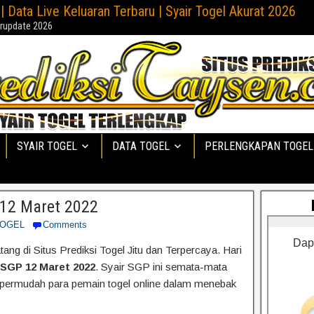
 | Data Live Keluaran Terbaru | Syair Togel Akurat 2026
Terupdate 2026
SYAIR TOGEL
DATA TOGEL
PERLENGKAPAN TOGEL
i 12 Maret 2022
TOGEL
Comments
ang di Situs Prediksi Togel Jitu dan Terpercaya. Hari
 SGP 12 Maret 2022
. Syair SGP ini semata-mata
ermudah para pemain togel online dalam menebak