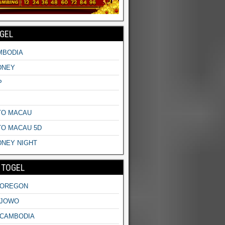
OGEL
MBODIA
DNEY
P
TO MACAU
TO MACAU 5D
DNEY NIGHT
 TOGEL
 OREGON
 JOWO
 CAMBODIA