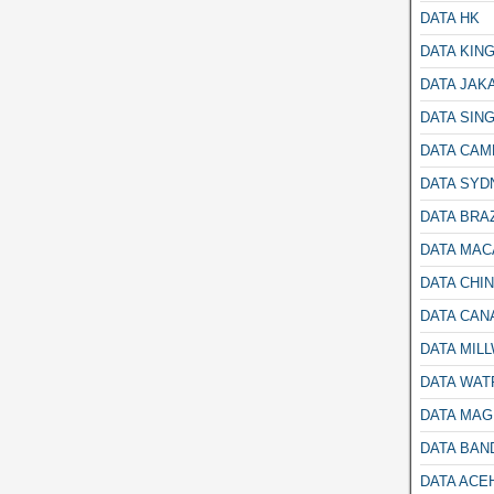
DATA HK
DATA KIN
DATA JAK
DATA SIN
DATA CAM
DATA SYD
DATA BRAZ
DATA MAC
DATA CHIN
DATA CAN
DATA MIL
DATA WAT
DATA MA
DATA BAN
DATA ACE