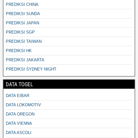
PREDIKSI CHINA
PREDIKSI SUNDA
PREDIKSI JAPAN
PREDIKSI SGP
PREDIKSI TAIWAN
PREDIKSI HK
PREDIKSI JAKARTA
PREDIKSI SYDNEY NIGHT
DATA TOGEL
DATA EIBAR
DATA LOKOMOTIV
DATA OREGON
DATA VIENNA
DATA ASCOLI