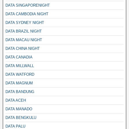
DATA SINGAPORENIGHT
DATA CAMBODIA NIGHT
DATA SYDNEY NIGHT
DATA BRAZIL NIGHT
DATA MACAU NIGHT
DATA CHINA NIGHT
DATA CANADIA
DATA MILLWALL
DATA WATFORD
DATA MAGNUM
DATA BANDUNG
DATA ACEH
DATA MANADO
DATA BENGKULU
DATA PALU