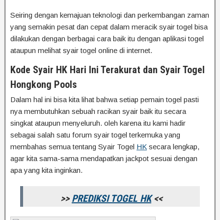
Seiring dengan kemajuan teknologi dan perkembangan zaman
yang semakin pesat dan cepat dalam meracik syair togel bisa
dilakukan dengan berbagai cara baik itu dengan aplikasi togel
ataupun melihat syair togel online di internet.
Kode Syair HK Hari Ini Terakurat dan Syair Togel
Hongkong Pools
Dalam hal ini bisa kita lihat bahwa setiap pemain togel pasti
nya membutuhkan sebuah racikan syair baik itu secara
singkat ataupun menyeluruh. oleh karena itu kami hadir
sebagai salah satu forum syair togel terkemuka yang
membahas semua tentang Syair Togel
HK
secara lengkap,
agar kita sama-sama mendapatkan jackpot sesuai dengan
apa yang kita inginkan.
>>
PREDIKSI TOGEL HK
<<