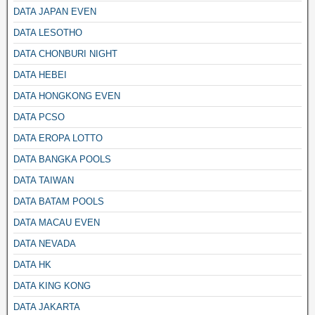
DATA JAPAN EVEN
DATA LESOTHO
DATA CHONBURI NIGHT
DATA HEBEI
DATA HONGKONG EVEN
DATA PCSO
DATA EROPA LOTTO
DATA BANGKA POOLS
DATA TAIWAN
DATA BATAM POOLS
DATA MACAU EVEN
DATA NEVADA
DATA HK
DATA KING KONG
DATA JAKARTA