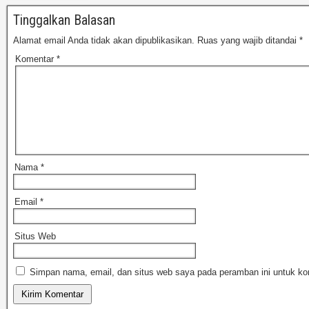
Tinggalkan Balasan
Alamat email Anda tidak akan dipublikasikan.
Ruas yang wajib ditandai
*
Komentar
*
Nama
*
Email
*
Situs Web
Simpan nama, email, dan situs web saya pada peramban ini untuk ko