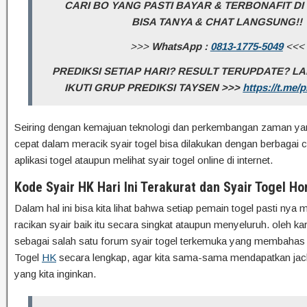
CARI BO YANG PASTI BAYAR & TERBONAFIT DI
BISA TANYA & CHAT LANGSUNG!!
>>>
WhatsApp :
0813-1775-5049
<<<
PREDIKSI SETIAP HARI? RESULT TERUPDATE? 
IKUTI GRUP PREDIKSI TAYSEN >>>
https://t.me/
Seiring dengan kemajuan teknologi dan perkembangan zaman ya
cepat dalam meracik syair togel bisa dilakukan dengan berbagai c
aplikasi togel ataupun melihat syair togel online di internet.
Kode Syair HK Hari Ini Terakurat dan Syair Togel H
Dalam hal ini bisa kita lihat bahwa setiap pemain togel pasti n
racikan syair baik itu secara singkat ataupun menyeluruh. oleh kar
sebagai salah satu forum syair togel terkemuka yang membahas
Togel
HK
secara lengkap, agar kita sama-sama mendapatkan jac
yang kita inginkan.