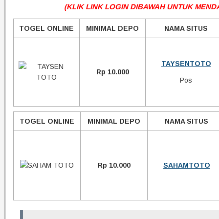
(KLIK LINK LOGIN DIBAWAH UNTUK MEND
TOGEL ONLINE
MINIMAL DEPO
NAMA SITUS
TAYSENTOTO
Rp 10.000
Pos
TOGEL ONLINE
MINIMAL DEPO
NAMA SITUS
Rp 10.000
SAHAMTOTO