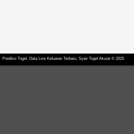
Prediksi Togel, Data Live Keluaran Terbaru, Syair Togel Akurat © 2025