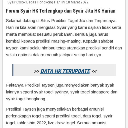
Syair Colok Bebas Hongkong Hari Ini 18 Maret 2022
Forum Syair HK Terlengkap dan Syair Jitu HK Harian
Selamat datang di Situs Prediksi Togel Jitu dan Terpercaya.
Hari ini kita akan mengulas Syair yang kami sajikan tidak serta
merta membuat sesuatu perubahan, semua juga harus
kembali kepada prediksi masing-masing. Kepada sahabat
taysen kami selalu himbau tetap utamakan prediksi sendiri dan
selalu optimis dalam meraih jackpot setiap hari nya.
>>
DATA HK TERUPDATE
<<
Faktanya Prediksi Taysen juga menyediakan banyak syair
lainnya seperti syair togel sydney, syair togel singapore dan
syair togel hongkong.
Prediksi Taysen juga menyediakan berbagai amunisi
perlengkapan togel seperti prediksi togel, data togel, syair
togel, table shio 2022, live draw togel. Semua amunisi