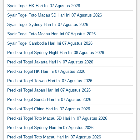
Syair Togel HK Hari Ini 07 Agustus 2026
Syair Togel Toto Macau 5D Hari Ini 07 Agustus 2026
Syair Togel Sydney Hari Ini 07 Agustus 2026
Syair Togel Toto Macau Hari Ini 07 Agustus 2026
Syair Togel Cambodia Hari Ini 07 Agustus 2026
Prediksi Togel Sydney Night Hari Ini 08 Agustus 2026
Prediksi Togel Jakarta Hari Ini 07 Agustus 2026
Prediksi Togel HK Hari Ini 07 Agustus 2026
Prediksi Togel Taiwan Hari Ini 07 Agustus 2026
Prediksi Togel Japan Hari Ini 07 Agustus 2026
Prediksi Togel Sunda Hari Ini 07 Agustus 2026
Prediksi Togel China Hari Ini 07 Agustus 2026
Prediksi Togel Toto Macau 5D Hari Ini 07 Agustus 2026
Prediksi Togel Sydney Hari Ini 07 Agustus 2026
Prediksi Togel Toto Macau Hari Ini 07 Agustus 2026