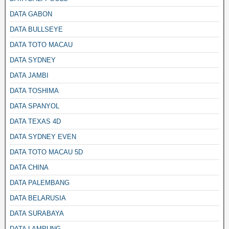
DATA GABON
DATA BULLSEYE
DATA TOTO MACAU
DATA SYDNEY
DATA JAMBI
DATA TOSHIMA
DATA SPANYOL
DATA TEXAS 4D
DATA SYDNEY EVEN
DATA TOTO MACAU 5D
DATA CHINA
DATA PALEMBANG
DATA BELARUSIA
DATA SURABAYA
DATA LAMPUNG