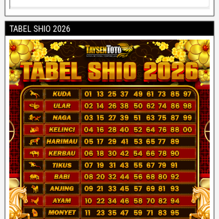
TABEL SHIO 2026