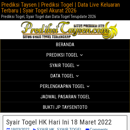
Prediksi Taysen | Prediksi Togel | Data Live Keluaran
Terbaru | Syair Togel Akurat 2026
Prediksi Togel, Syair Togel dan Data Togel Terupdate 2026
BERANDA
PREDIKSI TOGEL
SYAIR TOGEL
DATA TOGEL
PERLENGKAPAN TOGEL
JADWAL PASARAN TOGEL
BUKTI JP TAYSENTOTO
Syair Togel HK Hari Ini 18 Maret 2022
18/03/2022
SYAIR HK
,
SYAIR TOGEL
Comments