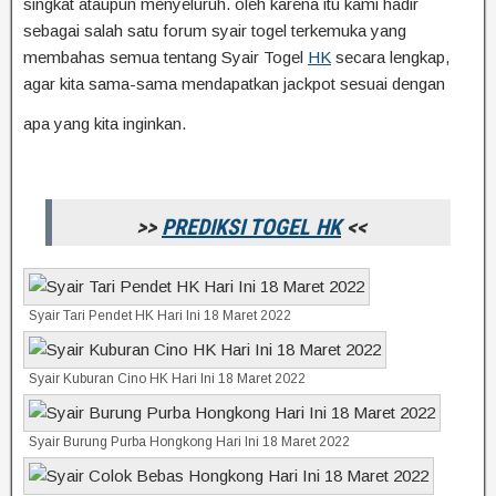
singkat ataupun menyeluruh. oleh karena itu kami hadir
sebagai salah satu forum syair togel terkemuka yang
membahas semua tentang Syair Togel
HK
secara lengkap,
agar kita sama-sama mendapatkan jackpot sesuai dengan
apa yang kita inginkan.
>>
PREDIKSI TOGEL HK
<<
Syair Tari Pendet HK Hari Ini 18 Maret 2022
Syair Kuburan Cino HK Hari Ini 18 Maret 2022
Syair Burung Purba Hongkong Hari Ini 18 Maret 2022