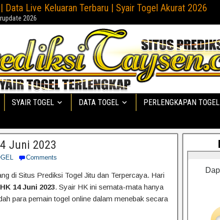
 | Data Live Keluaran Terbaru | Syair Togel Akurat 2026
Terupdate 2026
SYAIR TOGEL
DATA TOGEL
PERLENGKAPAN TOGEL
14 Juni 2023
OGEL
Comments
ng di Situs Prediksi Togel Jitu dan Terpercaya. Hari
 HK 14 Juni 2023
. Syair HK ini semata-mata hanya
h para pemain togel online dalam menebak secara