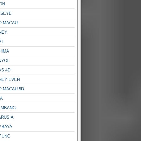
ON
LSEYE
O MACAU
NEY
BI
HIMA
NYOL
AS 4D
NEY EVEN
O MACAU 5D
NA
EMBANG
ARUSIA
ABAYA
PUNG