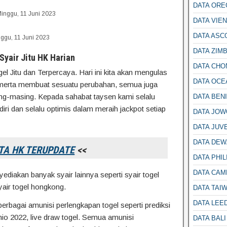
DATA OR
Minggu, 11 Juni 2023
DATA VIE
DATA ASC
ggu, 11 Juni 2023
DATA ZIM
Syair Jitu HK Harian
DATA CHO
el Jitu dan Terpercaya. Hari ini kita akan mengulas
DATA OCE
a merta membuat sesuatu perubahan, semua juga
ing-masing. Kepada sahabat taysen kami selalu
DATA BEN
iri dan selalu optimis dalam meraih jackpot setiap
DATA JOW
DATA JUV
DATA DEW
TA HK TERUPDATE
<<
DATA PHIL
DATA CAM
diakan banyak syair lainnya seperti syair togel
yair togel hongkong.
DATA TAI
DATA LEE
erbagai amunisi perlengkapan togel seperti prediksi
 shio 2022, live draw togel. Semua amunisi
DATA BAL