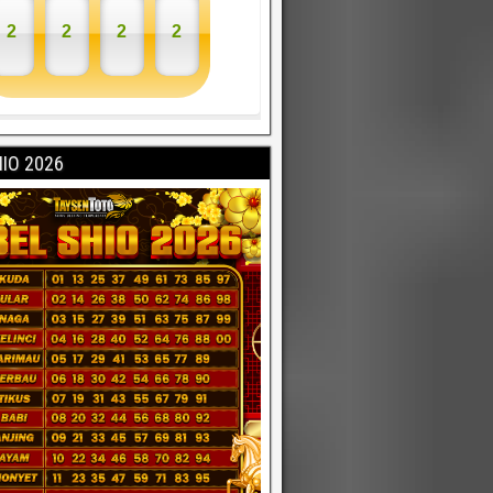
IO 2026