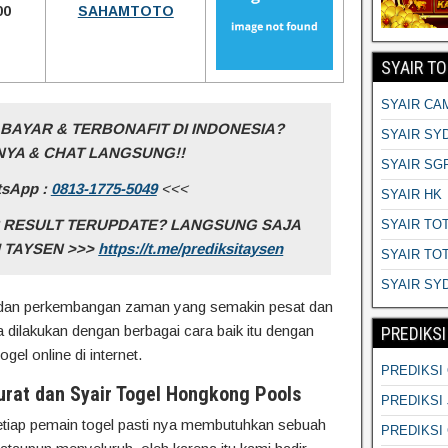
00
SAHAMTOTO
SYAIR T
SYAIR CA
 BAYAR & TERBONAFIT DI INDONESIA?
SYAIR SY
NYA & CHAT LANGSUNG!!
SYAIR SG
sApp :
0813-1775-5049
<<<
SYAIR HK
I? RESULT TERUPDATE? LANGSUNG SAJA
SYAIR TO
I TAYSEN >>>
https://t.me/prediksitaysen
SYAIR TO
SYAIR SY
i dan perkembangan zaman yang semakin pesat dan
a dilakukan dengan berbagai cara baik itu dengan
PREDIKSI
ogel online di internet.
PREDIKSI
kurat dan Syair Togel Hongkong Pools
PREDIKSI
 setiap pemain togel pasti nya membutuhkan sebuah
PREDIKSI