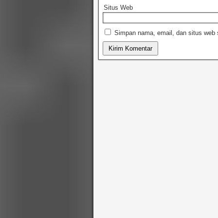
Situs Web
Simpan nama, email, dan situs web 