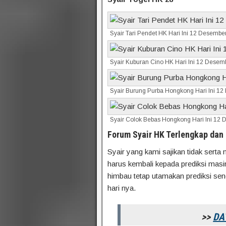
Syair Tari Pendet HK Hari Ini 12 Desembe
Syair Kuburan Cino HK Hari Ini 12 Desem
Syair Burung Purba Hongkong Hari Ini 1
Syair Colok Bebas Hongkong Hari Ini 12
Forum Syair HK Terlengkap dan 
Syair yang kami sajikan tidak sert
harus kembali kepada prediksi mas
himbau tetap utamakan prediksi send
hari nya.
>>
DA