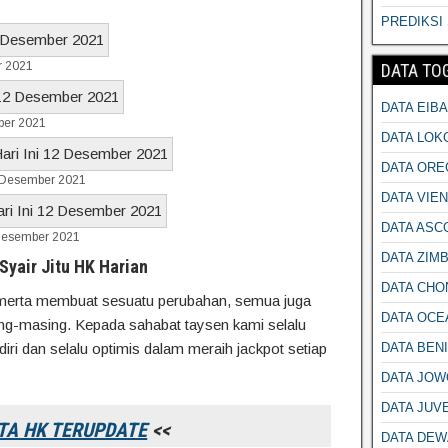
PREDIKSI
r 2021
DATA TO
DATA EIB
ber 2021
DATA LOK
DATA OR
2 Desember 2021
DATA VIE
DATA ASC
 Desember 2021
DATA ZIM
Syair Jitu HK Harian
DATA CHO
a merta membuat sesuatu perubahan, semua juga
DATA OCE
ing-masing. Kepada sahabat taysen kami selalu
iri dan selalu optimis dalam meraih jackpot setiap
DATA BEN
DATA JOW
DATA JUV
TA HK TERUPDATE
<<
DATA DEW