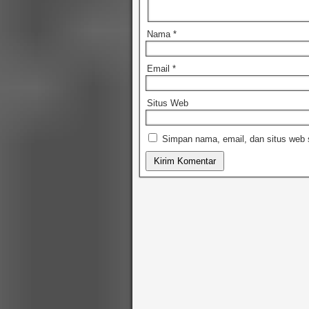
Nama
*
Email
*
Situs Web
Simpan nama, email, dan situs web 