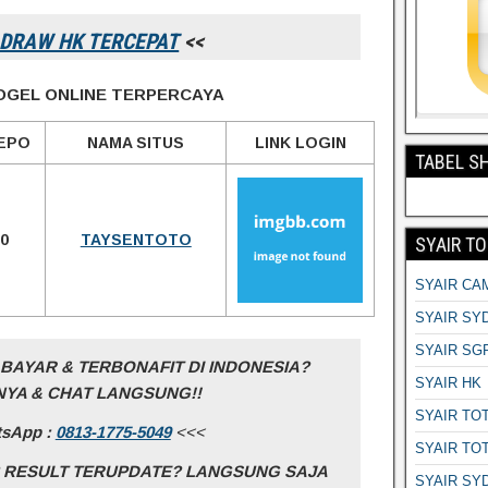
 DRAW HK TERCEPAT
<<
GEL ONLINE TERPERCAYA
DEPO
NAMA SITUS
LINK LOGIN
TABEL SH
00
TAYSENTOTO
SYAIR T
SYAIR CA
SYAIR SY
SYAIR SG
 BAYAR & TERBONAFIT DI INDONESIA?
SYAIR HK
NYA & CHAT LANGSUNG!!
SYAIR TO
sApp :
0813-1775-5049
<<<
SYAIR TO
I? RESULT TERUPDATE? LANGSUNG SAJA
SYAIR SY