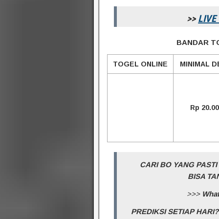
>>
LIVE
BANDAR TO
TOGEL ONLINE
MINIMAL 
Rp 20.0
CARI BO YANG PASTI
BISA TA
>>>
What
PREDIKSI SETIAP HAR