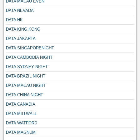
DATA MACAU EVEN
DATA NEVADA
DATA HK
DATA KING KONG
DATA JAKARTA
DATA SINGAPORENIGHT
DATA CAMBODIA NIGHT
DATA SYDNEY NIGHT
DATA BRAZIL NIGHT
DATA MACAU NIGHT
DATA CHINA NIGHT
DATA CANADIA
DATA MILLWALL
DATA WATFORD
DATA MAGNUM