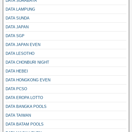
DATA SURABAYA
DATA LAMPUNG
DATA SUNDA
DATA JAPAN
DATA SGP
DATA JAPAN EVEN
DATA LESOTHO
DATA CHONBURI NIGHT
DATA HEBEI
DATA HONGKONG EVEN
DATA PCSO
DATA EROPA LOTTO
DATA BANGKA POOLS
DATA TAIWAN
DATA BATAM POOLS