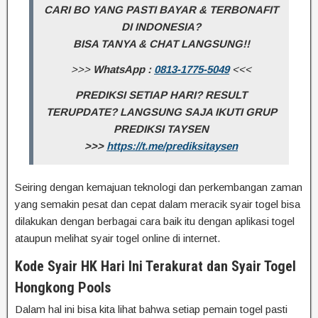
CARI BO YANG PASTI BAYAR & TERBONAFIT
DI INDONESIA?
BISA TANYA & CHAT LANGSUNG!!
>>>
WhatsApp :
0813-1775-5049
<<<
PREDIKSI SETIAP HARI? RESULT
TERUPDATE? LANGSUNG SAJA IKUTI GRUP
PREDIKSI TAYSEN
>>>
https://t.me/prediksitaysen
Seiring dengan kemajuan teknologi dan perkembangan zaman
yang semakin pesat dan cepat dalam meracik syair togel bisa
dilakukan dengan berbagai cara baik itu dengan aplikasi togel
ataupun melihat syair togel online di internet.
Kode Syair HK Hari Ini Terakurat dan Syair Togel
Hongkong Pools
Dalam hal ini bisa kita lihat bahwa setiap pemain togel pasti