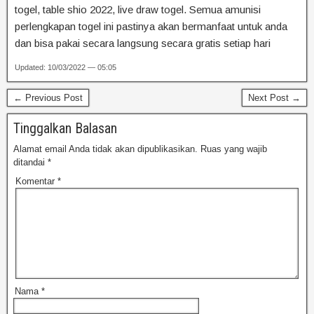
togel, table shio 2022, live draw togel. Semua amunisi
perlengkapan togel ini pastinya akan bermanfaat untuk anda
dan bisa pakai secara langsung secara gratis setiap hari
Updated: 10/03/2022 — 05:05
← Previous Post
Next Post →
Tinggalkan Balasan
Alamat email Anda tidak akan dipublikasikan.
Ruas yang wajib
ditandai
*
Komentar
*
Nama
*