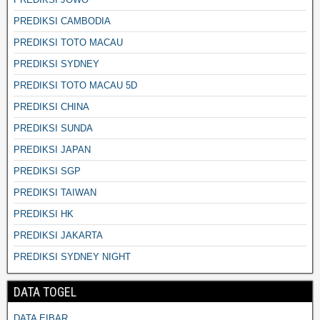
PREDIKSI CAMBODIA
PREDIKSI TOTO MACAU
PREDIKSI SYDNEY
PREDIKSI TOTO MACAU 5D
PREDIKSI CHINA
PREDIKSI SUNDA
PREDIKSI JAPAN
PREDIKSI SGP
PREDIKSI TAIWAN
PREDIKSI HK
PREDIKSI JAKARTA
PREDIKSI SYDNEY NIGHT
DATA TOGEL
DATA EIBAR