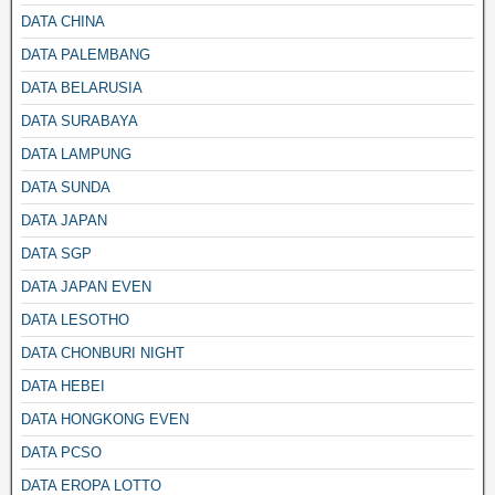
DATA CHINA
DATA PALEMBANG
DATA BELARUSIA
DATA SURABAYA
DATA LAMPUNG
DATA SUNDA
DATA JAPAN
DATA SGP
DATA JAPAN EVEN
DATA LESOTHO
DATA CHONBURI NIGHT
DATA HEBEI
DATA HONGKONG EVEN
DATA PCSO
DATA EROPA LOTTO