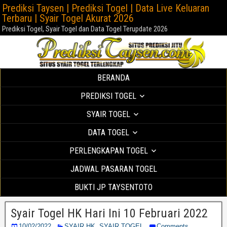
Prediksi Taysen | Prediksi Togel | Data Live Keluaran
Terbaru | Syair Togel Akurat 2026
Prediksi Togel, Syair Togel dan Data Togel Terupdate 2026
BERANDA
PREDIKSI TOGEL
SYAIR TOGEL
DATA TOGEL
PERLENGKAPAN TOGEL
JADWAL PASARAN TOGEL
BUKTI JP TAYSENTOTO
Syair Togel HK Hari Ini 10 Februari 2022
10/02/2022
SYAIR HK
,
SYAIR TOGEL
Comments