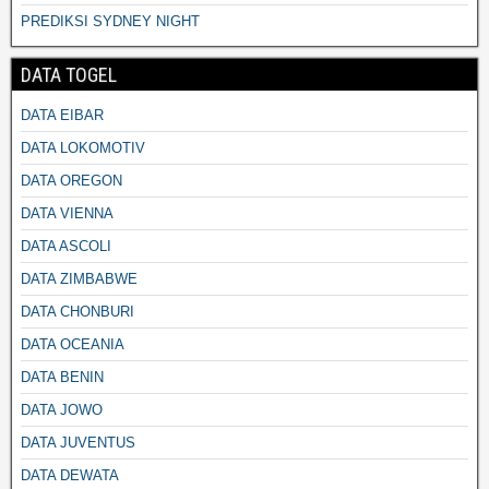
PREDIKSI SYDNEY NIGHT
DATA TOGEL
DATA EIBAR
DATA LOKOMOTIV
DATA OREGON
DATA VIENNA
DATA ASCOLI
DATA ZIMBABWE
DATA CHONBURI
DATA OCEANIA
DATA BENIN
DATA JOWO
DATA JUVENTUS
DATA DEWATA