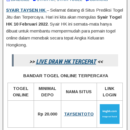
SYAIR TAYSEN HK
– Selamat datang di Situs Prediksi Togel
Jitu dan Terpercaya. Hari ini kita akan mengulas
Syair Togel
HK 10 Februari 2022
. Syair HK ini semata-mata hanya
dibuat untuk membantu mempermudah para pemain togel
online dalam menebak secara tepat Angka Keluaran
Hongkong.
>>
LIVE DRAW HK TERCEPAT
<<
BANDAR TOGEL ONLINE TERPERCAYA
TOGEL
MINIMAL
LINK
NAMA SITUS
ONLINE
DEPO
LOGIN
Rp 20.000
TAYSENTOTO