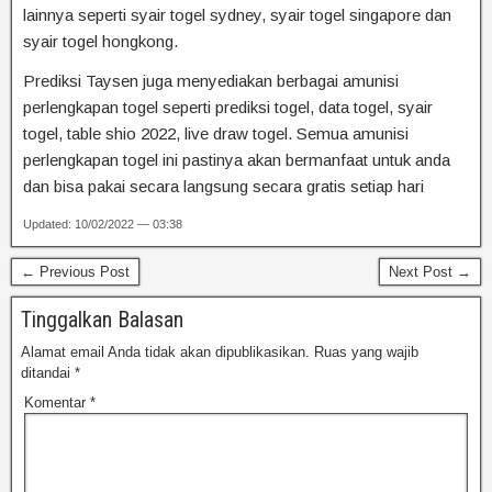
lainnya seperti syair togel sydney, syair togel singapore dan
syair togel hongkong.
Prediksi Taysen juga menyediakan berbagai amunisi
perlengkapan togel seperti prediksi togel, data togel, syair
togel, table shio 2022, live draw togel. Semua amunisi
perlengkapan togel ini pastinya akan bermanfaat untuk anda
dan bisa pakai secara langsung secara gratis setiap hari
Updated: 10/02/2022 — 03:38
← Previous Post
Next Post →
Tinggalkan Balasan
Alamat email Anda tidak akan dipublikasikan.
Ruas yang wajib
ditandai
*
Komentar
*