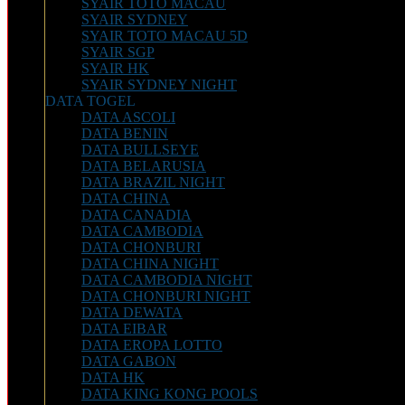
SYAIR TOTO MACAU
SYAIR SYDNEY
SYAIR TOTO MACAU 5D
SYAIR SGP
SYAIR HK
SYAIR SYDNEY NIGHT
DATA TOGEL
DATA ASCOLI
DATA BENIN
DATA BULLSEYE
DATA BELARUSIA
DATA BRAZIL NIGHT
DATA CHINA
DATA CANADIA
DATA CAMBODIA
DATA CHONBURI
DATA CHINA NIGHT
DATA CAMBODIA NIGHT
DATA CHONBURI NIGHT
DATA DEWATA
DATA EIBAR
DATA EROPA LOTTO
DATA GABON
DATA HK
DATA KING KONG POOLS