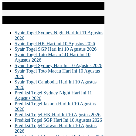
VISITOR
Pos-pos Terbaru
Syair Togel Sydney Night Hari Ini 11 Agustus
2026
Syair Togel HK Hari Ini 10 Agustus 2026
Syair Togel SGP Hari Ini 10 Agustus 2026
Syair Togel Toto Macau 5D Hari Ini 10
Agustus 2026
Syair Togel Sydney Hari Ini 10 Agustus 2026
Syair Togel Toto Macau Hari Ini 10 Agustus
2026
Syair Togel Cambodia Hari Ini 10 Agustus
2026
Prediksi Togel Sydney Night Hari Ini 11
Agustus 2026
Prediksi Togel Jakarta Hari Ini 10 Agustus
2026
Prediksi Togel HK Hari Ini 10 Agustus 2026
Prediksi Togel SGP Hari Ini 10 Agustus 2026
Prediksi Togel Taiwan Hari Ini 10 Agustus
2026