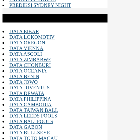
PREDIKSI SYDNEY NIGHT
DATA TOGEL
DATA EIBAR
DATA LOKOMOTIV
DATA OREGON
DATA VIENNA
DATA ASCOLI
DATA ZIMBABWE
DATA CHONBURI
DATA OCEANIA
DATA BENIN
DATA JOWO
DATA JUVENTUS
DATA DEWATA
DATA PHILIPPINA
DATA CAMBODIA
DATA TAIWAN BALL
DATA LEEDS POOLS
DATA BALI POOLS
DATA GABON
DATA BULLSEYE
DATA TOTO MACAU