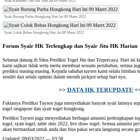
Syair Kuburan Cino HK Hari Ini 09 Maret 2022
Syair Burung Purba Hongkong Hari Ini 09 Maret 2022
Syair Colok Bebas Hongkong Hari Ini 09 Maret 2022
Forum Syair HK Terlengkap dan Syair Jitu HK Harian
Selamat datang di Situs Prediksi Togel Jitu dan Terpercaya. Hari ini 
kami sajikan tidak serta merta membuat sesuatu perubahan, semua ju
prediksi masing-masing. Kepada sahabat taysen kami selalu himbau t
sendiri dan selalu optimis dalam meraih jackpot setiap hari nya.
>>
DATA HK TERUPDATE
<
Faktanya Prediksi Taysen juga menyediakan banyak syair lainnya seper
togel singapore dan syair togel hongkong.
Prediksi Taysen juga menyediakan berbagai amunisi perlengkapan togel
togel, syair togel, table shio 2022, live draw togel. Semua amunisi pe
akan bermanfaat untuk anda dan bisa pakai secara langsung secara grat
Updated: 09/03/2022 — 03:58