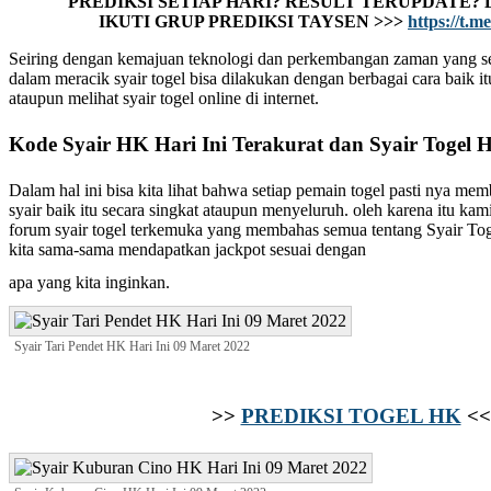
PREDIKSI SETIAP HARI? RESULT TERUPDATE?
IKUTI GRUP PREDIKSI TAYSEN >>>
https://t.m
Seiring dengan kemajuan teknologi dan perkembangan zaman yang se
dalam meracik syair togel bisa dilakukan dengan berbagai cara baik it
ataupun melihat syair togel online di internet.
Kode Syair HK Hari Ini Terakurat dan Syair Togel 
Dalam hal ini bisa kita lihat bahwa setiap pemain togel pasti nya me
syair baik itu secara singkat ataupun menyeluruh. oleh karena itu kami
forum syair togel terkemuka yang membahas semua tentang Syair To
kita sama-sama mendapatkan jackpot sesuai dengan
apa yang kita inginkan.
Syair Tari Pendet HK Hari Ini 09 Maret 2022
>>
PREDIKSI TOGEL HK
<<