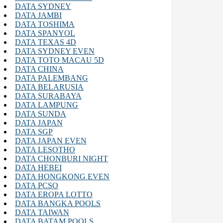
DATA SYDNEY
DATA JAMBI
DATA TOSHIMA
DATA SPANYOL
DATA TEXAS 4D
DATA SYDNEY EVEN
DATA TOTO MACAU 5D
DATA CHINA
DATA PALEMBANG
DATA BELARUSIA
DATA SURABAYA
DATA LAMPUNG
DATA SUNDA
DATA JAPAN
DATA SGP
DATA JAPAN EVEN
DATA LESOTHO
DATA CHONBURI NIGHT
DATA HEBEI
DATA HONGKONG EVEN
DATA PCSO
DATA EROPA LOTTO
DATA BANGKA POOLS
DATA TAIWAN
DATA BATAM POOLS