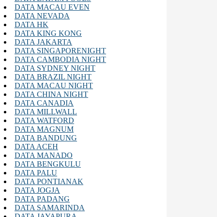
DATA MACAU EVEN
DATA NEVADA
DATA HK
DATA KING KONG
DATA JAKARTA
DATA SINGAPORENIGHT
DATA CAMBODIA NIGHT
DATA SYDNEY NIGHT
DATA BRAZIL NIGHT
DATA MACAU NIGHT
DATA CHINA NIGHT
DATA CANADIA
DATA MILLWALL
DATA WATFORD
DATA MAGNUM
DATA BANDUNG
DATA ACEH
DATA MANADO
DATA BENGKULU
DATA PALU
DATA PONTIANAK
DATA JOGJA
DATA PADANG
DATA SAMARINDA
DATA JAYAPURA