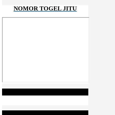
NOMOR TOGEL JITU
TABEL SHIO 2026
SYAIR TOGEL