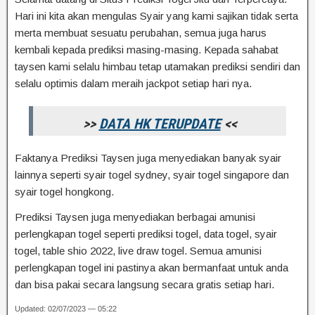
Hari ini kita akan mengulas Syair yang kami sajikan tidak serta
merta membuat sesuatu perubahan, semua juga harus
kembali kepada prediksi masing-masing. Kepada sahabat
taysen kami selalu himbau tetap utamakan prediksi sendiri dan
selalu optimis dalam meraih jackpot setiap hari nya.
>>
DATA HK TERUPDATE
<<
Faktanya Prediksi Taysen juga menyediakan banyak syair
lainnya seperti syair togel sydney, syair togel singapore dan
syair togel hongkong.
Prediksi Taysen juga menyediakan berbagai amunisi
perlengkapan togel seperti prediksi togel, data togel, syair
togel, table shio 2022, live draw togel. Semua amunisi
perlengkapan togel ini pastinya akan bermanfaat untuk anda
dan bisa pakai secara langsung secara gratis setiap hari.
Updated: 02/07/2023 — 05:22