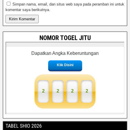
Simpan nama, email, dan situs web saya pada peramban ini untuk
komentar saya berikutnya.
NOMOR TOGEL JITU
TABEL SHIO 2026