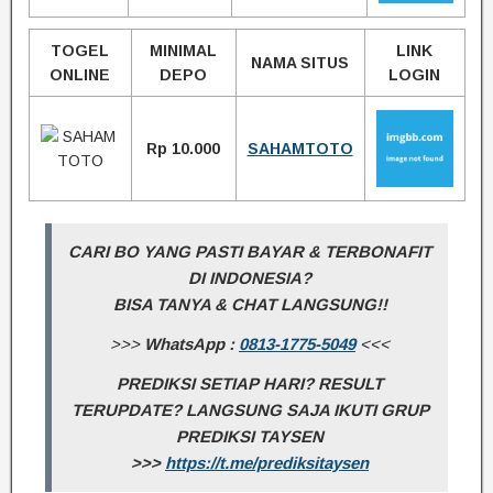
TOGEL
MINIMAL
LINK
NAMA SITUS
ONLINE
DEPO
LOGIN
Rp 10.000
SAHAMTOTO
CARI BO YANG PASTI BAYAR & TERBONAFIT
DI INDONESIA?
BISA TANYA & CHAT LANGSUNG!!
>>>
WhatsApp :
0813-1775-5049
<<<
PREDIKSI SETIAP HARI? RESULT
TERUPDATE? LANGSUNG SAJA IKUTI GRUP
PREDIKSI TAYSEN
>>>
https://t.me/prediksitaysen