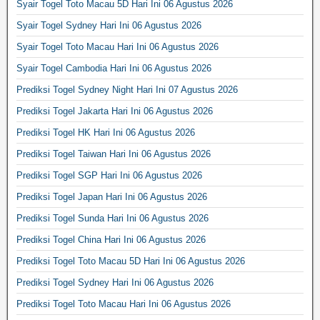
Syair Togel Toto Macau 5D Hari Ini 06 Agustus 2026
Syair Togel Sydney Hari Ini 06 Agustus 2026
Syair Togel Toto Macau Hari Ini 06 Agustus 2026
Syair Togel Cambodia Hari Ini 06 Agustus 2026
Prediksi Togel Sydney Night Hari Ini 07 Agustus 2026
Prediksi Togel Jakarta Hari Ini 06 Agustus 2026
Prediksi Togel HK Hari Ini 06 Agustus 2026
Prediksi Togel Taiwan Hari Ini 06 Agustus 2026
Prediksi Togel SGP Hari Ini 06 Agustus 2026
Prediksi Togel Japan Hari Ini 06 Agustus 2026
Prediksi Togel Sunda Hari Ini 06 Agustus 2026
Prediksi Togel China Hari Ini 06 Agustus 2026
Prediksi Togel Toto Macau 5D Hari Ini 06 Agustus 2026
Prediksi Togel Sydney Hari Ini 06 Agustus 2026
Prediksi Togel Toto Macau Hari Ini 06 Agustus 2026