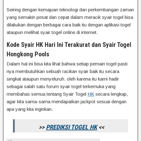
Seiring dengan kemajuan teknologi dan perkembangan zaman
yang semakin pesat dan cepat dalam meracik syair togel bisa
dilakukan dengan berbagai cara baik itu dengan aplikasi togel
ataupun melihat syair togel online di internet.
Kode Syair HK Hari Ini Terakurat dan Syair Togel
Hongkong Pools
Dalam hal ini bisa kita lihat bahwa setiap pemain togel pasti
nya membutuhkan sebuah racikan syair baik itu secara
singkat ataupun menyeluruh. oleh karena itu kami hadir
sebagai salah satu forum syair togel terkemuka yang
membahas semua tentang Syair Togel
HK
secara lengkap,
agar kita sama-sama mendapatkan jackpot sesuai dengan
apa yang kita inginkan.
>>
PREDIKSI TOGEL HK
<<