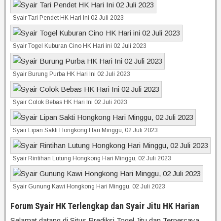
Syair Tari Pendet HK Hari Ini 02 Juli 2023
Syair Togel Kuburan Cino HK Hari ini 02 Juli 2023
Syair Burung Purba HK Hari Ini 02 Juli 2023
Syair Colok Bebas HK Hari Ini 02 Juli 2023
Syair Lipan Sakti Hongkong Hari Minggu, 02 Juli 2023
Syair Rintihan Lutung Hongkong Hari Minggu, 02 Juli 2023
Syair Gunung Kawi Hongkong Hari Minggu, 02 Juli 2023
Forum Syair HK Terlengkap dan Syair Jitu HK Harian
Selamat datang di Situs Prediksi Togel Jitu dan Terpercaya.