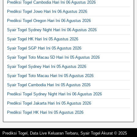
Prediksi Togel Cambodia Hari Ini 06 Agustus 2026
Prediksi Togel Jowo Hari Ini 06 Agustus 2026
Prediksi Togel Oregon Hari Ini 06 Agustus 2026
Syair Togel Sydney Night Hari Ini 06 Agustus 2026
Syair Togel HK Hari Ini 05 Agustus 2026
Syair Togel SGP Hari Ini 05 Agustus 2026
Syair Togel Toto Macau 5D Hari Ini 05 Agustus 2026
Syair Togel Sydney Hari Ini 05 Agustus 2026
Syair Togel Toto Macau Hari Ini 05 Agustus 2026
Syair Togel Cambodia Hari Ini 05 Agustus 2026
Prediksi Togel Sydney Night Hari Ini 06 Agustus 2026
Prediksi Togel Jakarta Hari Ini 05 Agustus 2026
Prediksi Togel HK Hari Ini 05 Agustus 2026
Prediksi Togel, Data Live Keluaran Terbaru, Syair Togel Akurat © 2025