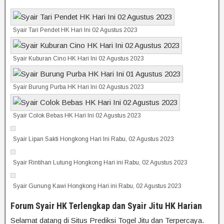
Syair Tari Pendet HK Hari Ini 02 Agustus 2023
Syair Kuburan Cino HK Hari Ini 02 Agustus 2023
Syair Burung Purba HK Hari Ini 02 Agustus 2023
Syair Colok Bebas HK Hari Ini 02 Agustus 2023
Syair Lipan Sakti Hongkong Hari Ini Rabu, 02 Agustus 2023
Syair Rintihan Lutung Hongkong Hari ini Rabu, 02 Agustus 2023
Syair Gunung Kawi Hongkong Hari ini Rabu, 02 Agustus 2023
Forum Syair HK Terlengkap dan Syair Jitu HK Harian
Selamat datang di Situs Prediksi Togel Jitu dan Terpercaya.