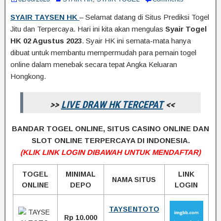
SYAIR TAYSEN HK
– Selamat datang di Situs Prediksi Togel
Jitu dan Terpercaya. Hari ini kita akan mengulas
Syair Togel
HK 02 Agustus 2023
. Syair HK ini semata-mata hanya
dibuat untuk membantu mempermudah para pemain togel
online dalam menebak secara tepat Angka Keluaran
Hongkong.
>>
LIVE DRAW HK TERCEPAT
<<
BANDAR TOGEL ONLINE, SITUS CASINO ONLINE DAN
SLOT ONLINE TERPERCAYA DI INDONESIA.
(KLIK LINK LOGIN DIBAWAH UNTUK MENDAFTAR)
TOGEL
MINIMAL
LINK
NAMA SITUS
ONLINE
DEPO
LOGIN
TAYSENTOTO
Rp 10.000