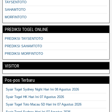
TAYSENTOTO
SAHAMTOTO
MORFINTOTO
PREDIKSI TOGEL ONLINE
PREDIKSI TAYSENTOTO
PREDIKSI SAHAMTOTO
PREDIKSI MORFINTOTO
VISITOR
Pos-pos Terbaru
Syair Togel Sydney Night Hari Ini 08 Agustus 2026
Syair Togel HK Hari Ini 07 Agustus 2026
Syair Togel Toto Macau 5D Hari Ini 07 Agustus 2026
Syair Togel Sydney Hari Ini 07 Agustus 2026