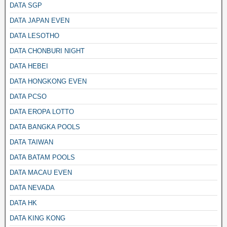
DATA SGP
DATA JAPAN EVEN
DATA LESOTHO
DATA CHONBURI NIGHT
DATA HEBEI
DATA HONGKONG EVEN
DATA PCSO
DATA EROPA LOTTO
DATA BANGKA POOLS
DATA TAIWAN
DATA BATAM POOLS
DATA MACAU EVEN
DATA NEVADA
DATA HK
DATA KING KONG