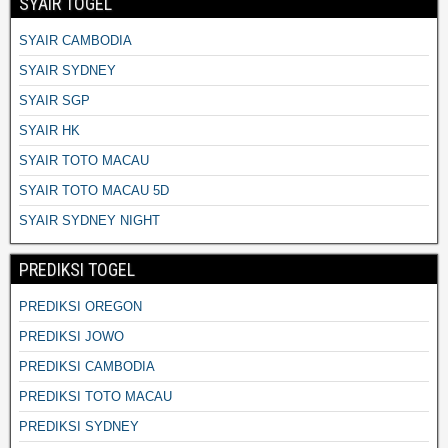
SYAIR TOGEL
SYAIR CAMBODIA
SYAIR SYDNEY
SYAIR SGP
SYAIR HK
SYAIR TOTO MACAU
SYAIR TOTO MACAU 5D
SYAIR SYDNEY NIGHT
PREDIKSI TOGEL
PREDIKSI OREGON
PREDIKSI JOWO
PREDIKSI CAMBODIA
PREDIKSI TOTO MACAU
PREDIKSI SYDNEY