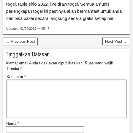
togel, table shio 2022, live draw togel. Semua amunisi
perlengkapan togel ini pastinya akan bermanfaat untuk anda
dan bisa pakai secara langsung secara gratis setiap hari
Updated: 01/04/2022 — 05:47
← Previous Post
Next Post →
Tinggalkan Balasan
Alamat email Anda tidak akan dipublikasikan.
Ruas yang wajib
ditandai
*
Komentar
*
Nama
*