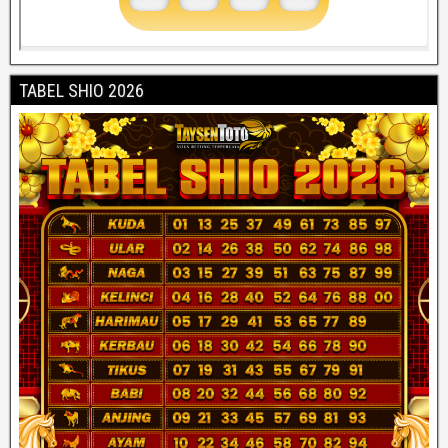
TABEL SHIO 2026