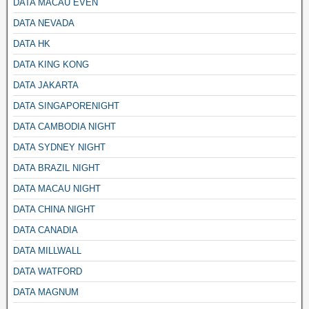
DATA MACAU EVEN
DATA NEVADA
DATA HK
DATA KING KONG
DATA JAKARTA
DATA SINGAPORENIGHT
DATA CAMBODIA NIGHT
DATA SYDNEY NIGHT
DATA BRAZIL NIGHT
DATA MACAU NIGHT
DATA CHINA NIGHT
DATA CANADIA
DATA MILLWALL
DATA WATFORD
DATA MAGNUM