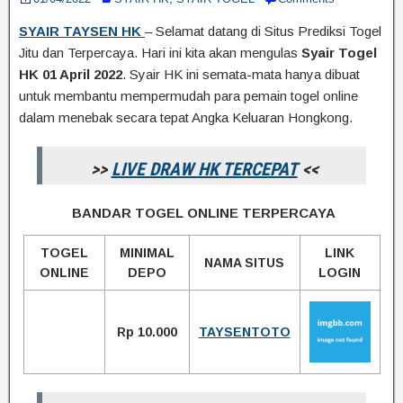
SYAIR TAYSEN HK
– Selamat datang di Situs Prediksi Togel
Jitu dan Terpercaya. Hari ini kita akan mengulas
Syair Togel
HK 01 April 2022
. Syair HK ini semata-mata hanya dibuat
untuk membantu mempermudah para pemain togel online
dalam menebak secara tepat Angka Keluaran Hongkong.
>>
LIVE DRAW HK TERCEPAT
<<
BANDAR TOGEL ONLINE TERPERCAYA
TOGEL
MINIMAL
LINK
NAMA SITUS
ONLINE
DEPO
LOGIN
Rp 10.000
TAYSENTOTO