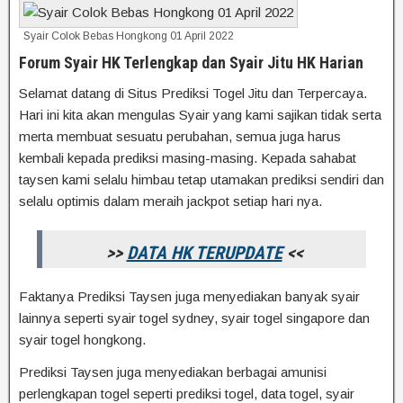
Syair Colok Bebas Hongkong 01 April 2022
Forum Syair HK Terlengkap dan Syair Jitu HK Harian
Selamat datang di Situs Prediksi Togel Jitu dan Terpercaya.
Hari ini kita akan mengulas Syair yang kami sajikan tidak serta
merta membuat sesuatu perubahan, semua juga harus
kembali kepada prediksi masing-masing. Kepada sahabat
taysen kami selalu himbau tetap utamakan prediksi sendiri dan
selalu optimis dalam meraih jackpot setiap hari nya.
>>
DATA HK TERUPDATE
<<
Faktanya Prediksi Taysen juga menyediakan banyak syair
lainnya seperti syair togel sydney, syair togel singapore dan
syair togel hongkong.
Prediksi Taysen juga menyediakan berbagai amunisi
perlengkapan togel seperti prediksi togel, data togel, syair