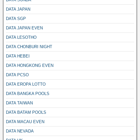
DATA JAPAN
DATA SGP
DATA JAPAN EVEN
DATA LESOTHO
DATA CHONBURI NIGHT
DATA HEBEI
DATA HONGKONG EVEN
DATA PCSO
DATA EROPA LOTTO
DATA BANGKA POOLS
DATA TAIWAN
DATA BATAM POOLS
DATA MACAU EVEN
DATA NEVADA