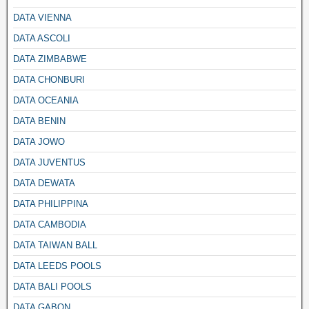
DATA VIENNA
DATA ASCOLI
DATA ZIMBABWE
DATA CHONBURI
DATA OCEANIA
DATA BENIN
DATA JOWO
DATA JUVENTUS
DATA DEWATA
DATA PHILIPPINA
DATA CAMBODIA
DATA TAIWAN BALL
DATA LEEDS POOLS
DATA BALI POOLS
DATA GABON