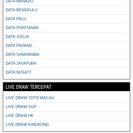
DATA MANADO
DATA BENGKULU
DATA PALU
DATA PONTIANAK
DATA JOGJA
DATA PADANG
DATA SAMARINDA
DATA JAYAPURA
DATA NUSATT
LIVE DRAW TERCEPAT
LIVE DRAW TOTO MACAU
LIVE DRAW SGP
LIVE DRAW HK
LIVE DRAW KINGKONG