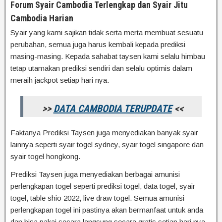
Forum Syair Cambodia Terlengkap dan Syair Jitu
Cambodia Harian
Syair yang kami sajikan tidak serta merta membuat sesuatu
perubahan, semua juga harus kembali kepada prediksi
masing-masing. Kepada sahabat taysen kami selalu himbau
tetap utamakan prediksi sendiri dan selalu optimis dalam
meraih jackpot setiap hari nya.
>>
DATA CAMBODIA TERUPDATE
<<
Faktanya Prediksi Taysen juga menyediakan banyak syair
lainnya seperti syair togel sydney, syair togel singapore dan
syair togel hongkong.
Prediksi Taysen juga menyediakan berbagai amunisi
perlengkapan togel seperti prediksi togel, data togel, syair
togel, table shio 2022, live draw togel. Semua amunisi
perlengkapan togel ini pastinya akan bermanfaat untuk anda
dan bisa pakai secara langsung secara gratis setiap hari nya.