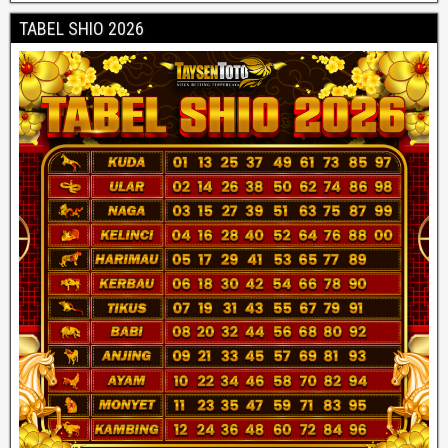
TABEL SHIO 2026