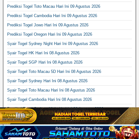
Prediksi Togel Toto Macau Hari Ini 09 Agustus 2026
Prediksi Togel Cambodia Hari Ini 09 Agustus 2026
Prediksi Togel Jowo Hari Ini 09 Agustus 2026
Prediksi Togel Oregon Hari Ini 09 Agustus 2026
Syair Togel Sydney Night Hari Ini 09 Agustus 2026
Syair Togel HK Hari Ini 08 Agustus 2026
Syair Togel SGP Hari Ini 08 Agustus 2026
Syair Togel Toto Macau 5D Hari Ini 08 Agustus 2026
Syair Togel Sydney Hari Ini 08 Agustus 2026
Syair Togel Toto Macau Hari Ini 08 Agustus 2026
Syair Togel Cambodia Hari Ini 08 Agustus 2026
Prediksi Togel Sydney Night Hari Ini 09 Agustus 2026
Prediksi Togel Jakarta Hari Ini 08 Agustus 2026
Prediksi Togel HK Hari Ini 08 Agustus 2026