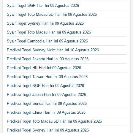
Syair Togel SGP Hari Ini 09 Agustus 2026
Syair Togel Toto Macau 5D Hari Ini 09 Agustus 2026
Syair Togel Sydney Hari Ini 09 Agustus 2026
Syair Togel Toto Macau Hari Ini 09 Agustus 2026
Syair Togel Cambodia Hari Ini 09 Agustus 2026
Prediksi Togel Sydney Night Hari Ini 10 Agustus 2026
Prediksi Togel Jakarta Hari Ini 09 Agustus 2026
Prediksi Togel HK Hari Ini 09 Agustus 2026
Prediksi Togel Taiwan Hari Ini 09 Agustus 2026
Prediksi Togel SGP Hari Ini 09 Agustus 2026
Prediksi Togel Japan Hari Ini 09 Agustus 2026
Prediksi Togel Sunda Hari Ini 09 Agustus 2026
Prediksi Togel China Hari Ini 09 Agustus 2026
Prediksi Togel Toto Macau 5D Hari Ini 09 Agustus 2026
Prediksi Togel Sydney Hari Ini 09 Agustus 2026