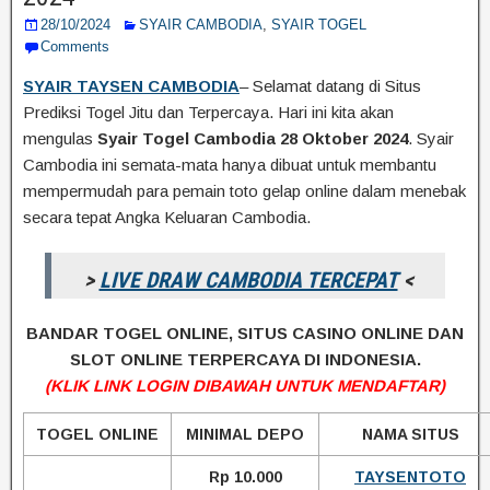
28/10/2024
SYAIR CAMBODIA
,
SYAIR TOGEL
Comments
SYAIR TAYSEN CAMBODIA
– Selamat datang di Situs
Prediksi Togel Jitu dan Terpercaya. Hari ini kita akan
mengulas
Syair Togel Cambodia 28 Oktober 2024
. Syair
Cambodia ini semata-mata hanya dibuat untuk membantu
mempermudah para pemain toto gelap online dalam menebak
secara tepat Angka Keluaran Cambodia.
>
LIVE DRAW CAMBODIA TERCEPAT
<
BANDAR TOGEL ONLINE, SITUS CASINO ONLINE DAN
SLOT ONLINE TERPERCAYA DI INDONESIA.
(KLIK LINK LOGIN DIBAWAH UNTUK MENDAFTAR)
TOGEL ONLINE
MINIMAL DEPO
NAMA SITUS
Rp 10.000
TAYSENTOTO