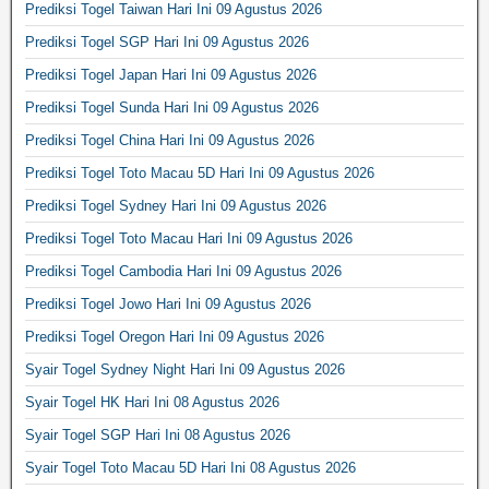
Prediksi Togel Taiwan Hari Ini 09 Agustus 2026
Prediksi Togel SGP Hari Ini 09 Agustus 2026
Prediksi Togel Japan Hari Ini 09 Agustus 2026
Prediksi Togel Sunda Hari Ini 09 Agustus 2026
Prediksi Togel China Hari Ini 09 Agustus 2026
Prediksi Togel Toto Macau 5D Hari Ini 09 Agustus 2026
Prediksi Togel Sydney Hari Ini 09 Agustus 2026
Prediksi Togel Toto Macau Hari Ini 09 Agustus 2026
Prediksi Togel Cambodia Hari Ini 09 Agustus 2026
Prediksi Togel Jowo Hari Ini 09 Agustus 2026
Prediksi Togel Oregon Hari Ini 09 Agustus 2026
Syair Togel Sydney Night Hari Ini 09 Agustus 2026
Syair Togel HK Hari Ini 08 Agustus 2026
Syair Togel SGP Hari Ini 08 Agustus 2026
Syair Togel Toto Macau 5D Hari Ini 08 Agustus 2026