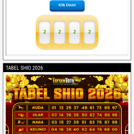
TABEL SHIO 2026