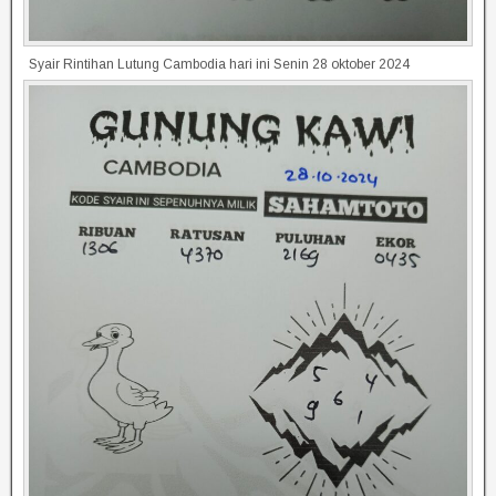
Syair Rintihan Lutung Cambodia hari ini Senin 28 oktober 2024