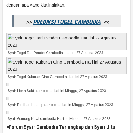
dengan apa yang kita inginkan.
>>
PREDIKSI TOGEL CAMBODIA
<<
Syair Togel Tari Pendet Cambodia Hari ini 27 Agustus 2023
Syair Togel Kuburan Cino Cambodia Hari ini 27 Agustus 2023
Syair Lipan Sakti cambodia Hari ini Minggu, 27 Agustus 2023
Syair Rintihan Lutung cambodia Hari in Minggu, 27 Agustus 2023
Syair Gunung Kawi cambodia Hari ini Minggu, 27 Agustus 2023
=Forum Syair Cambodia Terlengkap dan Syair Jitu