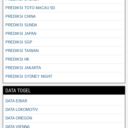
PREDIKSI TOTO MACAU 5D
PREDIKSI CHINA
PREDIKSI SUNDA
PREDIKSI JAPAN
PREDIKSI SGP
PREDIKSI TAIWAN
PREDIKSI HK
PREDIKSI JAKARTA
PREDIKSI SYDNEY NIGHT
DATA TOGEL
DATA EIBAR
DATA LOKOMOTIV
DATA OREGON
DATA VIENNA