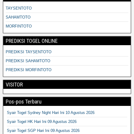
TAYSENTOTO
SAHAMTOTO
MORFINTOTO
PREDIKSI TOGEL ONLINE
PREDIKSI TAYSENTOTO
PREDIKSI SAHAMTOTO
PREDIKSI MORFINTOTO
VISITOR
Pos-pos Terbaru
Syair Togel Sydney Night Hari Ini 10 Agustus 2026
Syair Togel HK Hari Ini 09 Agustus 2026
Syair Togel SGP Hari Ini 09 Agustus 2026