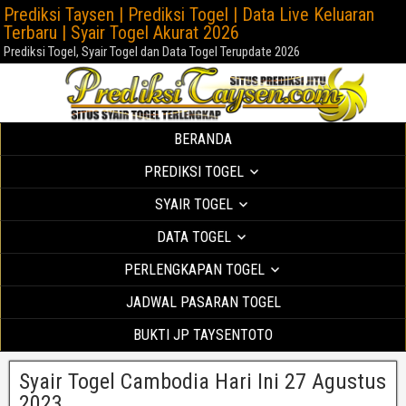
Prediksi Taysen | Prediksi Togel | Data Live Keluaran
Terbaru | Syair Togel Akurat 2026
Prediksi Togel, Syair Togel dan Data Togel Terupdate 2026
BERANDA
PREDIKSI TOGEL
SYAIR TOGEL
DATA TOGEL
PERLENGKAPAN TOGEL
JADWAL PASARAN TOGEL
BUKTI JP TAYSENTOTO
Syair Togel Cambodia Hari Ini 27 Agustus
2023