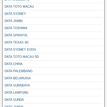
DATA TOTO MACAU
DATA SYDNEY
DATA JAMBI
DATA TOSHIMA
DATA SPANYOL
DATA TEXAS 4D
DATA SYDNEY EVEN
DATA TOTO MACAU 5D
DATA CHINA
DATA PALEMBANG
DATA BELARUSIA
DATA SURABAYA
DATA LAMPUNG
DATA SUNDA
DATA JAPAN