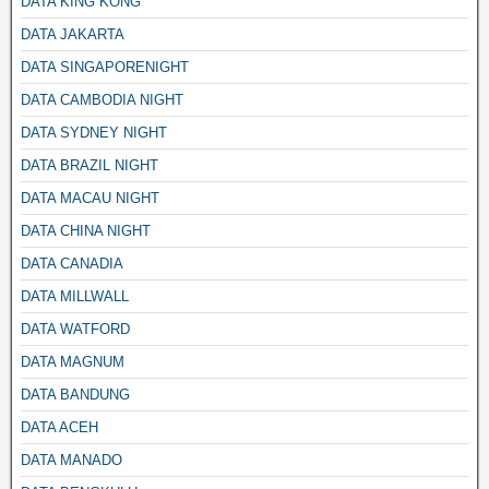
DATA KING KONG
DATA JAKARTA
DATA SINGAPORENIGHT
DATA CAMBODIA NIGHT
DATA SYDNEY NIGHT
DATA BRAZIL NIGHT
DATA MACAU NIGHT
DATA CHINA NIGHT
DATA CANADIA
DATA MILLWALL
DATA WATFORD
DATA MAGNUM
DATA BANDUNG
DATA ACEH
DATA MANADO