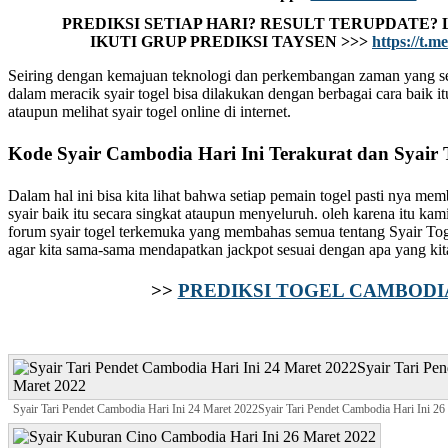
PREDIKSI SETIAP HARI? RESULT TERUPDATE?
IKUTI GRUP PREDIKSI TAYSEN >>>
https://t.m
Seiring dengan kemajuan teknologi dan perkembangan zaman yang se
dalam meracik syair togel bisa dilakukan dengan berbagai cara baik it
ataupun melihat syair togel online di internet.
Kode Syair Cambodia Hari Ini Terakurat dan Syair
Dalam hal ini bisa kita lihat bahwa setiap pemain togel pasti nya me
syair baik itu secara singkat ataupun menyeluruh. oleh karena itu kami
forum syair togel terkemuka yang membahas semua tentang Syair To
agar kita sama-sama mendapatkan jackpot sesuai dengan apa yang kit
>>
PREDIKSI TOGEL CAMBODI
Syair Tari Pendet Cambodia Hari Ini 24 Maret 2022Syair Tari Pendet Cambodia Hari Ini 26