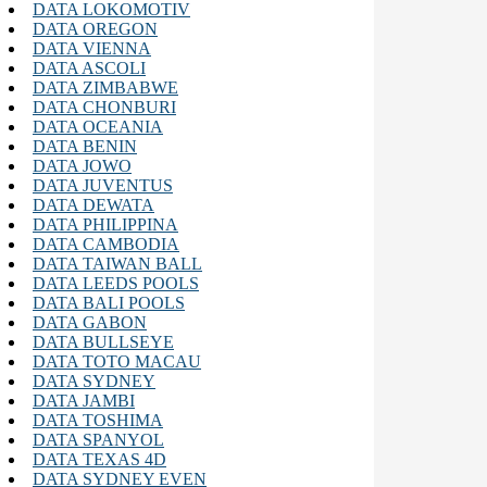
DATA LOKOMOTIV
DATA OREGON
DATA VIENNA
DATA ASCOLI
DATA ZIMBABWE
DATA CHONBURI
DATA OCEANIA
DATA BENIN
DATA JOWO
DATA JUVENTUS
DATA DEWATA
DATA PHILIPPINA
DATA CAMBODIA
DATA TAIWAN BALL
DATA LEEDS POOLS
DATA BALI POOLS
DATA GABON
DATA BULLSEYE
DATA TOTO MACAU
DATA SYDNEY
DATA JAMBI
DATA TOSHIMA
DATA SPANYOL
DATA TEXAS 4D
DATA SYDNEY EVEN