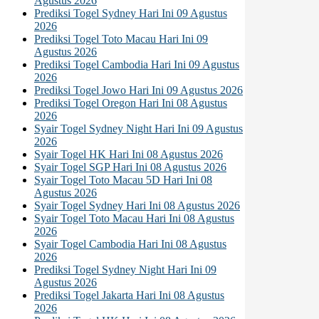
Agustus 2026
Prediksi Togel Sydney Hari Ini 09 Agustus
2026
Prediksi Togel Toto Macau Hari Ini 09
Agustus 2026
Prediksi Togel Cambodia Hari Ini 09 Agustus
2026
Prediksi Togel Jowo Hari Ini 09 Agustus 2026
Prediksi Togel Oregon Hari Ini 08 Agustus
2026
Syair Togel Sydney Night Hari Ini 09 Agustus
2026
Syair Togel HK Hari Ini 08 Agustus 2026
Syair Togel SGP Hari Ini 08 Agustus 2026
Syair Togel Toto Macau 5D Hari Ini 08
Agustus 2026
Syair Togel Sydney Hari Ini 08 Agustus 2026
Syair Togel Toto Macau Hari Ini 08 Agustus
2026
Syair Togel Cambodia Hari Ini 08 Agustus
2026
Prediksi Togel Sydney Night Hari Ini 09
Agustus 2026
Prediksi Togel Jakarta Hari Ini 08 Agustus
2026