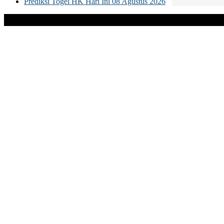
Prediksi Togel HK Hari Ini 08 Agustus 2026
Prediksi Togel, Data Live Keluaran Terbaru, Syair Togel Akurat © 2