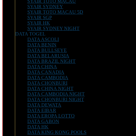
SYAIR TOTO MACAU
SYAIR SYDNEY
SYAIR TOTO MACAU 5D
SYAIR SGP
SYAIR HK
SYAIR SYDNEY NIGHT
DATA TOGEL
DATA ASCOLI
DATA BENIN
DATA BULLSEYE
DATA BELARUSIA
DATA BRAZIL NIGHT
DATA CHINA
DATA CANADIA
DATA CAMBODIA
DATA CHONBURI
DATA CHINA NIGHT
DATA CAMBODIA NIGHT
DATA CHONBURI NIGHT
DATA DEWATA
DATA EIBAR
DATA EROPA LOTTO
DATA GABON
DATA HK
DATA KING KONG POOLS