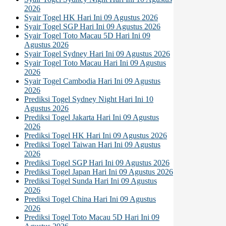
2026
Syair Togel HK Hari Ini 09 Agustus 2026
Syair Togel SGP Hari Ini 09 Agustus 2026
Syair Togel Toto Macau 5D Hari Ini 09
Agustus 2026
Syair Togel Sydney Hari Ini 09 Agustus 2026
Syair Togel Toto Macau Hari Ini 09 Agustus
2026
Syair Togel Cambodia Hari Ini 09 Agustus
2026
Prediksi Togel Sydney Night Hari Ini 10
Agustus 2026
Prediksi Togel Jakarta Hari Ini 09 Agustus
2026
Prediksi Togel HK Hari Ini 09 Agustus 2026
Prediksi Togel Taiwan Hari Ini 09 Agustus
2026
Prediksi Togel SGP Hari Ini 09 Agustus 2026
Prediksi Togel Japan Hari Ini 09 Agustus 2026
Prediksi Togel Sunda Hari Ini 09 Agustus
2026
Prediksi Togel China Hari Ini 09 Agustus
2026
Prediksi Togel Toto Macau 5D Hari Ini 09