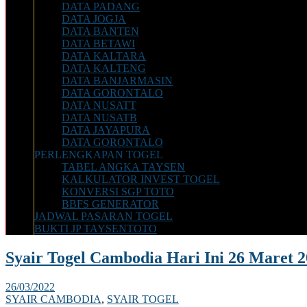
DATA PADANG
DATA JOGJA
DATA BANTEN
DATA BETAWI
DATA KALTARA
DATA KALTENG
DATA BANJARMASIN
DATA GORONTALO
DATA NUSATT
DATA NUSATB
DATA JAYAPURA
DATA GORONTALO
PERLENGKAPAN TOGEL
TABEL ANGKA TAYSEN
KALKULATOR INVEST TOGEL
KONVERSI SGP TOTO
BBFS GENERATOR
JADWAL PASARAN TOGEL
BUKTI JP TAYSENTOTO
Syair Togel Cambodia Hari Ini 26 Maret 
26/03/2022
SYAIR CAMBODIA
,
SYAIR TOGEL