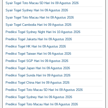
Syair Togel Toto Macau 5D Hari Ini 09 Agustus 2026
Syair Togel Sydney Hari Ini 09 Agustus 2026
Syair Togel Toto Macau Hari Ini 09 Agustus 2026
Syair Togel Cambodia Hari Ini 09 Agustus 2026
Prediksi Togel Sydney Night Hari Ini 10 Agustus 2026
Prediksi Togel Jakarta Hari Ini 09 Agustus 2026
Prediksi Togel HK Hari Ini 09 Agustus 2026
Prediksi Togel Taiwan Hari Ini 09 Agustus 2026
Prediksi Togel SGP Hari Ini 09 Agustus 2026
Prediksi Togel Japan Hari Ini 09 Agustus 2026
Prediksi Togel Sunda Hari Ini 09 Agustus 2026
Prediksi Togel China Hari Ini 09 Agustus 2026
Prediksi Togel Toto Macau 5D Hari Ini 09 Agustus 2026
Prediksi Togel Sydney Hari Ini 09 Agustus 2026
Prediksi Togel Toto Macau Hari Ini 09 Agustus 2026