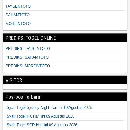
TAYSENTOTO
SAHAMTOTO
MORFINTOTO
PREDIKSI TOGEL ONLINE
PREDIKSI TAYSENTOTO
PREDIKSI SAHAMTOTO
PREDIKSI MORFINTOTO
VISITOR
Pos-pos Terbaru
Syair Togel Sydney Night Hari Ini 10 Agustus 2026
Syair Togel HK Hari Ini 09 Agustus 2026
Syair Togel SGP Hari Ini 09 Agustus 2026