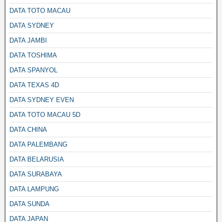
DATA TOTO MACAU
DATA SYDNEY
DATA JAMBI
DATA TOSHIMA
DATA SPANYOL
DATA TEXAS 4D
DATA SYDNEY EVEN
DATA TOTO MACAU 5D
DATA CHINA
DATA PALEMBANG
DATA BELARUSIA
DATA SURABAYA
DATA LAMPUNG
DATA SUNDA
DATA JAPAN