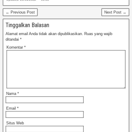
← Previous Post
Next Post →
Tinggalkan Balasan
Alamat email Anda tidak akan dipublikasikan.
Ruas yang wajib
ditandai
*
Komentar
*
Nama
*
Email
*
Situs Web