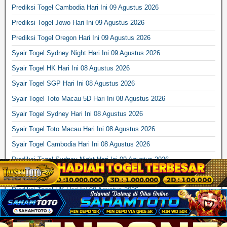
Prediksi Togel Cambodia Hari Ini 09 Agustus 2026
Prediksi Togel Jowo Hari Ini 09 Agustus 2026
Prediksi Togel Oregon Hari Ini 09 Agustus 2026
Syair Togel Sydney Night Hari Ini 09 Agustus 2026
Syair Togel HK Hari Ini 08 Agustus 2026
Syair Togel SGP Hari Ini 08 Agustus 2026
Syair Togel Toto Macau 5D Hari Ini 08 Agustus 2026
Syair Togel Sydney Hari Ini 08 Agustus 2026
Syair Togel Toto Macau Hari Ini 08 Agustus 2026
Syair Togel Cambodia Hari Ini 08 Agustus 2026
Prediksi Togel Sydney Night Hari Ini 09 Agustus 2026
Prediksi Togel Jakarta Hari Ini 08 Agustus 2026
Prediksi Togel HK Hari Ini 08 Agustus 2026
Prediksi Togel, Data Live Keluaran Terbaru, Syair Togel Akurat © 2025