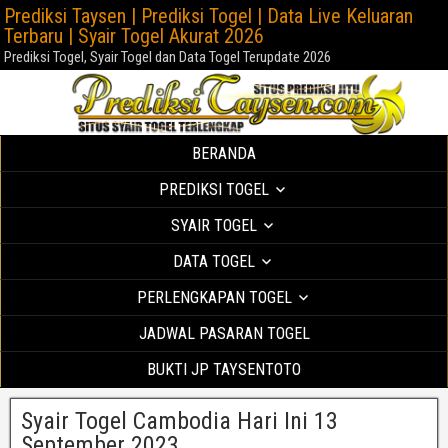
Prediksi Taysen | Prediksi Togel | Data Live Keluaran
Terbaru | Syair Togel Akurat 2026
Prediksi Togel, Syair Togel dan Data Togel Terupdate 2026
BERANDA
PREDIKSI TOGEL
SYAIR TOGEL
DATA TOGEL
PERLENGKAPAN TOGEL
JADWAL PASARAN TOGEL
BUKTI JP TAYSENTOTO
Syair Togel Cambodia Hari Ini 13
September 2023