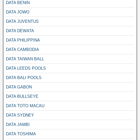
DATA BENIN
DATA JOWO
DATA JUVENTUS
DATA DEWATA
DATA PHILIPPINA
DATA CAMBODIA
DATA TAIWAN BALL
DATA LEEDS POOLS
DATA BALI POOLS
DATA GABON
DATA BULLSEYE
DATA TOTO MACAU
DATA SYDNEY
DATA JAMBI
DATA TOSHIMA