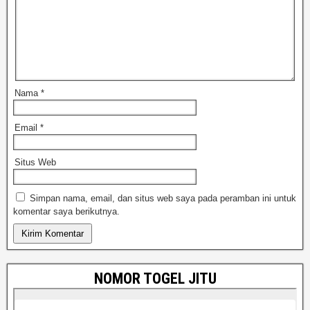
Nama
*
Email
*
Situs Web
Simpan nama, email, dan situs web saya pada peramban ini untuk
komentar saya berikutnya.
NOMOR TOGEL JITU