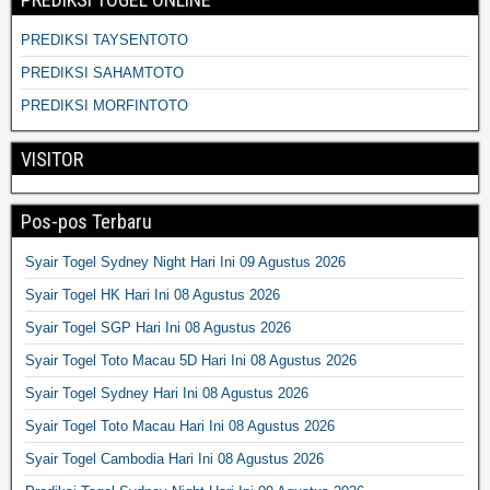
PREDIKSI TAYSENTOTO
PREDIKSI SAHAMTOTO
PREDIKSI MORFINTOTO
VISITOR
Pos-pos Terbaru
Syair Togel Sydney Night Hari Ini 09 Agustus 2026
Syair Togel HK Hari Ini 08 Agustus 2026
Syair Togel SGP Hari Ini 08 Agustus 2026
Syair Togel Toto Macau 5D Hari Ini 08 Agustus 2026
Syair Togel Sydney Hari Ini 08 Agustus 2026
Syair Togel Toto Macau Hari Ini 08 Agustus 2026
Syair Togel Cambodia Hari Ini 08 Agustus 2026