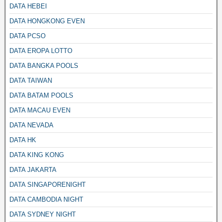
DATA HEBEI
DATA HONGKONG EVEN
DATA PCSO
DATA EROPA LOTTO
DATA BANGKA POOLS
DATA TAIWAN
DATA BATAM POOLS
DATA MACAU EVEN
DATA NEVADA
DATA HK
DATA KING KONG
DATA JAKARTA
DATA SINGAPORENIGHT
DATA CAMBODIA NIGHT
DATA SYDNEY NIGHT