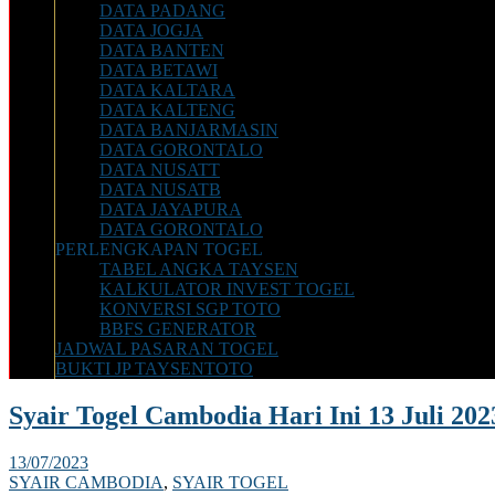
DATA PADANG
DATA JOGJA
DATA BANTEN
DATA BETAWI
DATA KALTARA
DATA KALTENG
DATA BANJARMASIN
DATA GORONTALO
DATA NUSATT
DATA NUSATB
DATA JAYAPURA
DATA GORONTALO
PERLENGKAPAN TOGEL
TABEL ANGKA TAYSEN
KALKULATOR INVEST TOGEL
KONVERSI SGP TOTO
BBFS GENERATOR
JADWAL PASARAN TOGEL
BUKTI JP TAYSENTOTO
Syair Togel Cambodia Hari Ini 13 Juli 202
13/07/2023
SYAIR CAMBODIA
,
SYAIR TOGEL