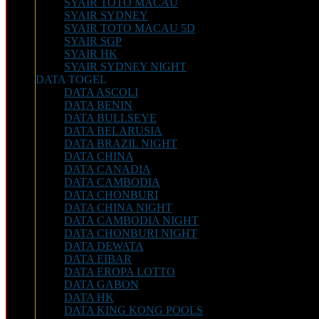
SYAIR TOTO MACAU
SYAIR SYDNEY
SYAIR TOTO MACAU 5D
SYAIR SGP
SYAIR HK
SYAIR SYDNEY NIGHT
DATA TOGEL
DATA ASCOLI
DATA BENIN
DATA BULLSEYE
DATA BELARUSIA
DATA BRAZIL NIGHT
DATA CHINA
DATA CANADIA
DATA CAMBODIA
DATA CHONBURI
DATA CHINA NIGHT
DATA CAMBODIA NIGHT
DATA CHONBURI NIGHT
DATA DEWATA
DATA EIBAR
DATA EROPA LOTTO
DATA GABON
DATA HK
DATA KING KONG POOLS