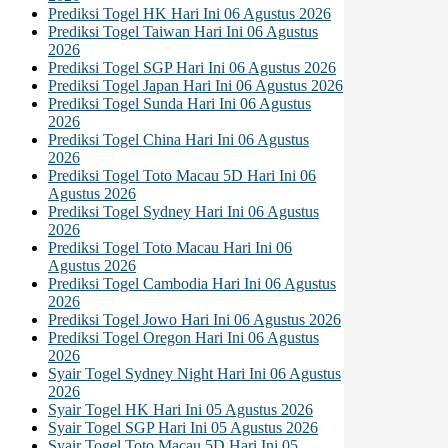
Prediksi Togel HK Hari Ini 06 Agustus 2026
Prediksi Togel Taiwan Hari Ini 06 Agustus
2026
Prediksi Togel SGP Hari Ini 06 Agustus 2026
Prediksi Togel Japan Hari Ini 06 Agustus 2026
Prediksi Togel Sunda Hari Ini 06 Agustus
2026
Prediksi Togel China Hari Ini 06 Agustus
2026
Prediksi Togel Toto Macau 5D Hari Ini 06
Agustus 2026
Prediksi Togel Sydney Hari Ini 06 Agustus
2026
Prediksi Togel Toto Macau Hari Ini 06
Agustus 2026
Prediksi Togel Cambodia Hari Ini 06 Agustus
2026
Prediksi Togel Jowo Hari Ini 06 Agustus 2026
Prediksi Togel Oregon Hari Ini 06 Agustus
2026
Syair Togel Sydney Night Hari Ini 06 Agustus
2026
Syair Togel HK Hari Ini 05 Agustus 2026
Syair Togel SGP Hari Ini 05 Agustus 2026
Syair Togel Toto Macau 5D Hari Ini 05