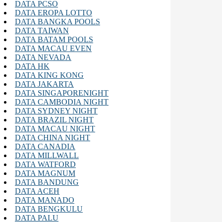
DATA PCSO
DATA EROPA LOTTO
DATA BANGKA POOLS
DATA TAIWAN
DATA BATAM POOLS
DATA MACAU EVEN
DATA NEVADA
DATA HK
DATA KING KONG
DATA JAKARTA
DATA SINGAPORENIGHT
DATA CAMBODIA NIGHT
DATA SYDNEY NIGHT
DATA BRAZIL NIGHT
DATA MACAU NIGHT
DATA CHINA NIGHT
DATA CANADIA
DATA MILLWALL
DATA WATFORD
DATA MAGNUM
DATA BANDUNG
DATA ACEH
DATA MANADO
DATA BENGKULU
DATA PALU