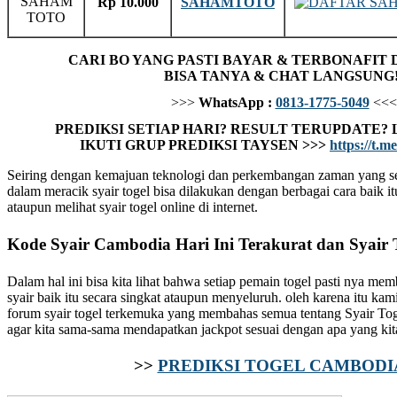
Rp 10.000
SAHAMTOTO
CARI BO YANG PASTI BAYAR & TERBONAFIT 
BISA TANYA & CHAT LANGSUNG!
>>>
WhatsApp :
0813-1775-5049
<<<
PREDIKSI SETIAP HARI? RESULT TERUPDATE?
IKUTI GRUP PREDIKSI TAYSEN >>>
https://t.m
Seiring dengan kemajuan teknologi dan perkembangan zaman yang se
dalam meracik syair togel bisa dilakukan dengan berbagai cara baik it
ataupun melihat syair togel online di internet.
Kode Syair Cambodia Hari Ini Terakurat dan Syair
Dalam hal ini bisa kita lihat bahwa setiap pemain togel pasti nya me
syair baik itu secara singkat ataupun menyeluruh. oleh karena itu kami
forum syair togel terkemuka yang membahas semua tentang Syair To
agar kita sama-sama mendapatkan jackpot sesuai dengan apa yang kit
>>
PREDIKSI TOGEL CAMBODI