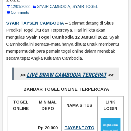
12/01/2022
SYAIR CAMBODIA
,
SYAIR TOGEL
Comments
SYAIR TAYSEN CAMBODIA
– Selamat datang di Situs
Prediksi Togel Jitu dan Terpercaya. Hari ini kita akan
mengulas
Syair Togel Cambodia 12 Januari 2022
. Syair
Camnbodia ini semata-mata hanya dibuat untuk membantu
mempermudah para pemain togel online dalam menebak
secara tepat Angka Keluaran Cambodia.
>>
LIVE DRAW CAMBODIA TERCEPAT
<<
BANDAR TOGEL ONLINE TERPERCAYA
TOGEL
MINIMAL
LINK
NAMA SITUS
ONLINE
DEPO
LOGIN
Rp 20.000
TAYSENTOTO