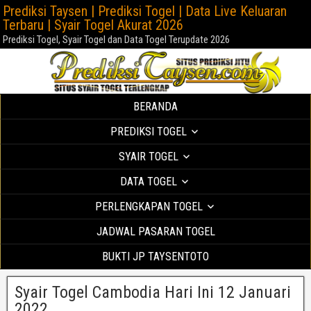
Prediksi Taysen | Prediksi Togel | Data Live Keluaran
Terbaru | Syair Togel Akurat 2026
Prediksi Togel, Syair Togel dan Data Togel Terupdate 2026
BERANDA
PREDIKSI TOGEL
SYAIR TOGEL
DATA TOGEL
PERLENGKAPAN TOGEL
JADWAL PASARAN TOGEL
BUKTI JP TAYSENTOTO
Syair Togel Cambodia Hari Ini 12 Januari
2022