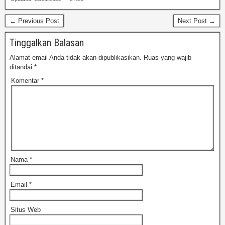
← Previous Post
Next Post →
Tinggalkan Balasan
Alamat email Anda tidak akan dipublikasikan.
Ruas yang wajib
ditandai
*
Komentar
*
Nama
*
Email
*
Situs Web