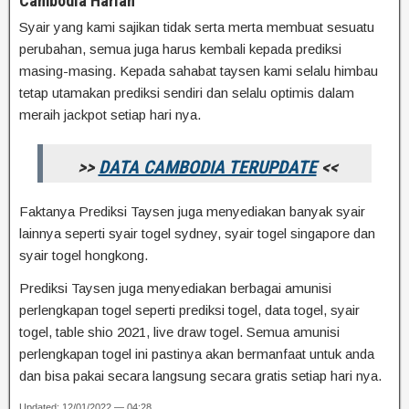
Cambodia Harian
Syair yang kami sajikan tidak serta merta membuat sesuatu
perubahan, semua juga harus kembali kepada prediksi
masing-masing. Kepada sahabat taysen kami selalu himbau
tetap utamakan prediksi sendiri dan selalu optimis dalam
meraih jackpot setiap hari nya.
>>
DATA CAMBODIA TERUPDATE
<<
Faktanya Prediksi Taysen juga menyediakan banyak syair
lainnya seperti syair togel sydney, syair togel singapore dan
syair togel hongkong.
Prediksi Taysen juga menyediakan berbagai amunisi
perlengkapan togel seperti prediksi togel, data togel, syair
togel, table shio 2021, live draw togel. Semua amunisi
perlengkapan togel ini pastinya akan bermanfaat untuk anda
dan bisa pakai secara langsung secara gratis setiap hari nya.
Updated: 12/01/2022 — 04:28