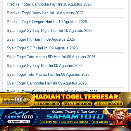
Prediksi Togel Cambodia Hari Ini 10 Agustus 2026
Prediksi Togel Jowo Hari Ini 10 Agustus 2026
Prediksi Togel Oregon Hari Ini 10 Agustus 2026
Syair Togel Sydney Night Hari Ini 10 Agustus 2026
Syair Togel HK Hari Ini 09 Agustus 2026
Syair Togel SGP Hari Ini 09 Agustus 2026
Syair Togel Toto Macau 5D Hari Ini 09 Agustus 2026
Syair Togel Sydney Hari Ini 09 Agustus 2026
Syair Togel Toto Macau Hari Ini 09 Agustus 2026
Syair Togel Cambodia Hari Ini 09 Agustus 2026
Prediksi Togel Sydney Night Hari Ini 10 Agustus 2026
Prediksi Togel Jakarta Hari Ini 09 Agustus 2026
Prediksi Togel HK Hari Ini 09 Agustus 2026
Prediksi Togel, Data Live Keluaran Terbaru, Syair Togel Akurat © 2025