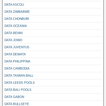
DATA ASCOLI
DATA ZIMBABWE
DATA CHONBURI
DATA OCEANIA
DATA BENIN
DATA JOWO
DATA JUVENTUS
DATA DEWATA
DATA PHILIPPINA
DATA CAMBODIA
DATA TAIWAN BALL
DATA LEEDS POOLS
DATA BALI POOLS
DATA GABON
DATA BULLSEYE