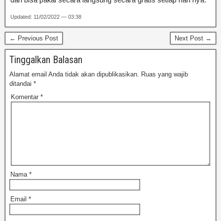
Updated: 11/02/2022 — 03:38
← Previous Post
Next Post →
Tinggalkan Balasan
Alamat email Anda tidak akan dipublikasikan.
Ruas yang wajib
ditandai
*
Komentar
*
Nama
*
Email
*