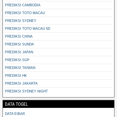
PREDIKSI CAMBODIA
PREDIKSI TOTO MACAU
PREDIKSI SYDNEY
PREDIKSI TOTO MACAU 5D
PREDIKSI CHINA
PREDIKSI SUNDA
PREDIKSI JAPAN
PREDIKSI SGP
PREDIKSI TAIWAN
PREDIKSI HK
PREDIKSI JAKARTA
PREDIKSI SYDNEY NIGHT
DATA TOGEL
DATA EIBAR