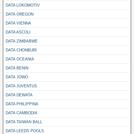
DATA LOKOMOTIV
DATA OREGON
DATA VIENNA
DATA ASCOLI
DATA ZIMBABWE
DATA CHONBURI
DATA OCEANIA
DATA BENIN
DATA JOWO
DATA JUVENTUS
DATA DEWATA
DATA PHILIPPINA
DATA CAMBODIA
DATA TAIWAN BALL
DATA LEEDS POOLS