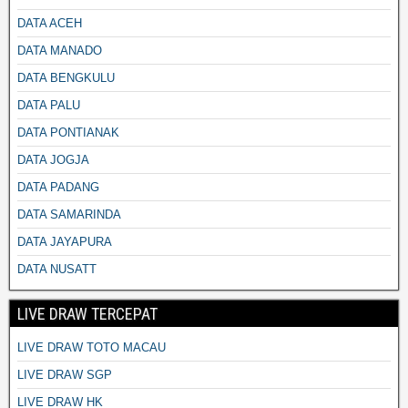
DATA ACEH
DATA MANADO
DATA BENGKULU
DATA PALU
DATA PONTIANAK
DATA JOGJA
DATA PADANG
DATA SAMARINDA
DATA JAYAPURA
DATA NUSATT
LIVE DRAW TERCEPAT
LIVE DRAW TOTO MACAU
LIVE DRAW SGP
LIVE DRAW HK