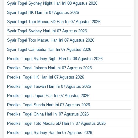
Syair Togel Sydney Night Hari Ini 08 Agustus 2026
Syair Togel HK Hari Ini 07 Agustus 2026
Syair Togel Toto Macau 5D Hari Ini 07 Agustus 2026
Syair Togel Sydney Hari Ini 07 Agustus 2026
Syair Togel Toto Macau Hari Ini 07 Agustus 2026
Syair Togel Cambodia Hari Ini 07 Agustus 2026
Prediksi Togel Sydney Night Hari Ini 08 Agustus 2026
Prediksi Togel Jakarta Hari Ini 07 Agustus 2026
Prediksi Togel HK Hari Ini 07 Agustus 2026
Prediksi Togel Taiwan Hari Ini 07 Agustus 2026
Prediksi Togel Japan Hari Ini 07 Agustus 2026
Prediksi Togel Sunda Hari Ini 07 Agustus 2026
Prediksi Togel China Hari Ini 07 Agustus 2026
Prediksi Togel Toto Macau 5D Hari Ini 07 Agustus 2026
Prediksi Togel Sydney Hari Ini 07 Agustus 2026