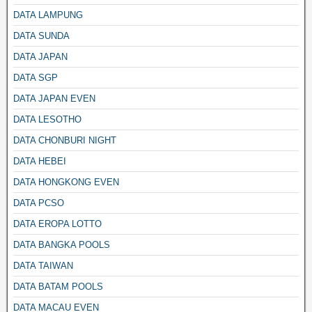
DATA LAMPUNG
DATA SUNDA
DATA JAPAN
DATA SGP
DATA JAPAN EVEN
DATA LESOTHO
DATA CHONBURI NIGHT
DATA HEBEI
DATA HONGKONG EVEN
DATA PCSO
DATA EROPA LOTTO
DATA BANGKA POOLS
DATA TAIWAN
DATA BATAM POOLS
DATA MACAU EVEN