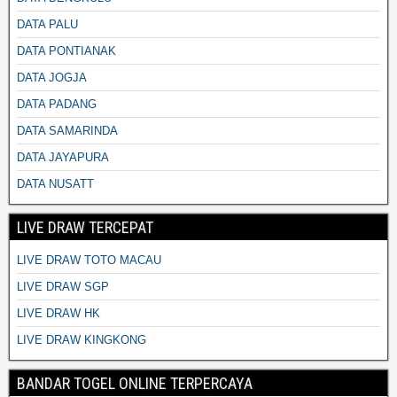
DATA PALU
DATA PONTIANAK
DATA JOGJA
DATA PADANG
DATA SAMARINDA
DATA JAYAPURA
DATA NUSATT
LIVE DRAW TERCEPAT
LIVE DRAW TOTO MACAU
LIVE DRAW SGP
LIVE DRAW HK
LIVE DRAW KINGKONG
BANDAR TOGEL ONLINE TERPERCAYA