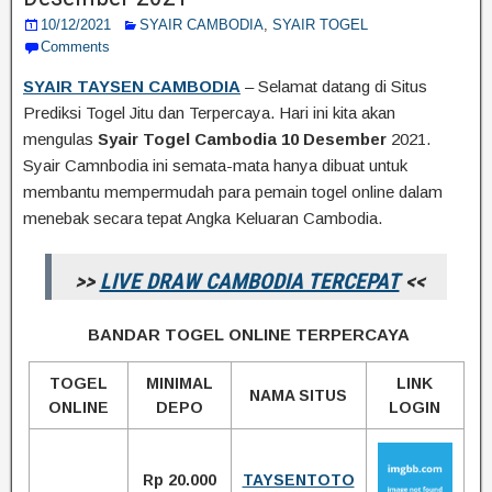
10/12/2021
SYAIR CAMBODIA
,
SYAIR TOGEL
Comments
SYAIR TAYSEN CAMBODIA
– Selamat datang di Situs
Prediksi Togel Jitu dan Terpercaya. Hari ini kita akan
mengulas
Syair Togel Cambodia 10 Desember
2021.
Syair Camnbodia ini semata-mata hanya dibuat untuk
membantu mempermudah para pemain togel online dalam
menebak secara tepat Angka Keluaran Cambodia.
>>
LIVE DRAW CAMBODIA TERCEPAT
<<
BANDAR TOGEL ONLINE TERPERCAYA
TOGEL
MINIMAL
LINK
NAMA SITUS
ONLINE
DEPO
LOGIN
Rp 20.000
TAYSENTOTO