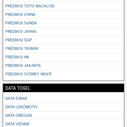
PREDIKSI TOTO MACAU 5D
PREDIKSI CHINA
PREDIKSI SUNDA
PREDIKSI JAPAN
PREDIKSI SGP
PREDIKSI TAIWAN
PREDIKSI HK
PREDIKSI JAKARTA
PREDIKSI SYDNEY NIGHT
DATA TOGEL
DATA EIBAR
DATA LOKOMOTIV
DATA OREGON
DATA VIENNA