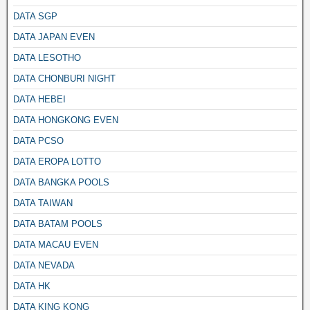
DATA SGP
DATA JAPAN EVEN
DATA LESOTHO
DATA CHONBURI NIGHT
DATA HEBEI
DATA HONGKONG EVEN
DATA PCSO
DATA EROPA LOTTO
DATA BANGKA POOLS
DATA TAIWAN
DATA BATAM POOLS
DATA MACAU EVEN
DATA NEVADA
DATA HK
DATA KING KONG