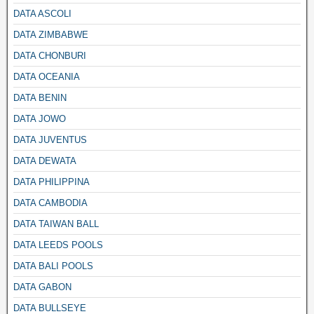
DATA ASCOLI
DATA ZIMBABWE
DATA CHONBURI
DATA OCEANIA
DATA BENIN
DATA JOWO
DATA JUVENTUS
DATA DEWATA
DATA PHILIPPINA
DATA CAMBODIA
DATA TAIWAN BALL
DATA LEEDS POOLS
DATA BALI POOLS
DATA GABON
DATA BULLSEYE