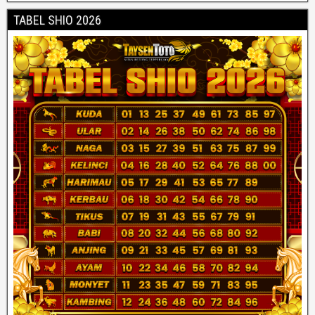
TABEL SHIO 2026