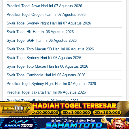
Prediksi Togel Jowo Hari Ini 07 Agustus 2026
Prediksi Togel Oregon Hari Ini 07 Agustus 2026
Syair Togel Sydney Night Hari Ini 07 Agustus 2026
Syair Togel HK Hari Ini 06 Agustus 2026
Syair Togel SGP Hari Ini 06 Agustus 2026
Syair Togel Toto Macau 5D Hari Ini 06 Agustus 2026
Syair Togel Sydney Hari Ini 06 Agustus 2026
Syair Togel Toto Macau Hari Ini 06 Agustus 2026
Syair Togel Cambodia Hari Ini 06 Agustus 2026
Prediksi Togel Sydney Night Hari Ini 07 Agustus 2026
Prediksi Togel Jakarta Hari Ini 06 Agustus 2026
Prediksi Togel HK Hari Ini 06 Agustus 2026
Prediksi Togel Taiwan Hari Ini 06 Agustus 2026
Prediksi Togel SGP Hari Ini 06 Agustus 2026