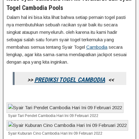
Togel Cambodia Pools
Dalam hal ini bisa kita lihat bahwa setiap pemain togel pasti
nya membutuhkan sebuah racikan syair baik itu secara
singkat ataupun menyeluruh. oleh karena itu kami hadir
sebagai salah satu forum syair togel terkemuka yang
membahas semua tentang Syair Togel
Cambodia
secara
lengkap, agar kita sama-sama mendapatkan jackpot sesuai
dengan apa yang kita inginkan.
>>
PREDIKSI TOGEL CAMBODIA
<<
Syair Tari Pendet Cambodia Hari Ini 09 Februari 2022
Syair Kuburan Cino Cambodia Hari Ini 09 Februari 2022