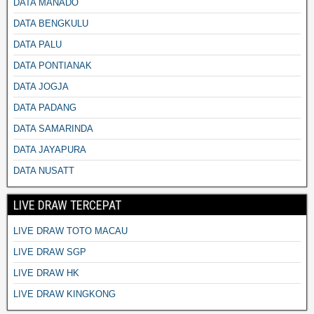
DATA MANADO
DATA BENGKULU
DATA PALU
DATA PONTIANAK
DATA JOGJA
DATA PADANG
DATA SAMARINDA
DATA JAYAPURA
DATA NUSATT
LIVE DRAW TERCEPAT
LIVE DRAW TOTO MACAU
LIVE DRAW SGP
LIVE DRAW HK
LIVE DRAW KINGKONG