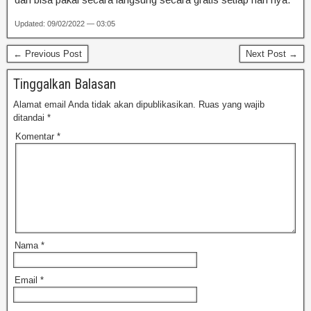
Updated: 09/02/2022 — 03:05
← Previous Post
Next Post →
Tinggalkan Balasan
Alamat email Anda tidak akan dipublikasikan.
Ruas yang wajib
ditandai
*
Komentar
*
Nama
*
Email
*